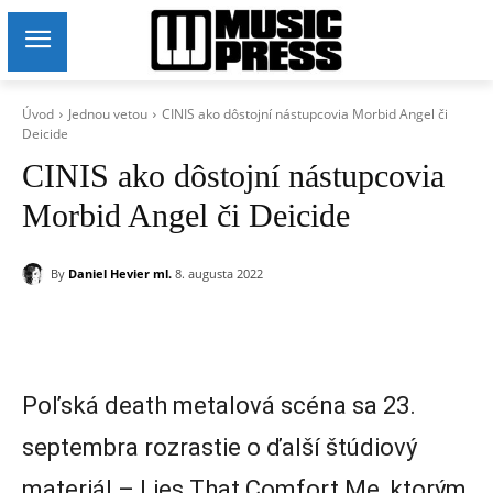
Úvod
Jednou vetou
CINIS ako dôstojní nástupcovia Morbid Angel či
Deicide
CINIS ako dôstojní nástupcovia
Morbid Angel či Deicide
By
Daniel Hevier ml.
8. augusta 2022
Poľská death metalová scéna sa 23.
septembra rozrastie o ďalší štúdiový
materiál – Lies That Comfort Me, ktorým