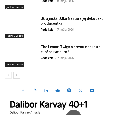
Redakcia
-
8. mája 2026
Jednou vetou
Ukrajinská DJka Nastia a jej debut ako
producentky
Redakcia
-
7. mája 2026
Jednou vetou
The Lemon Twigs s novou doskou aj
európskym turné
Redakcia
-
7. mája 2026
Jednou vetou