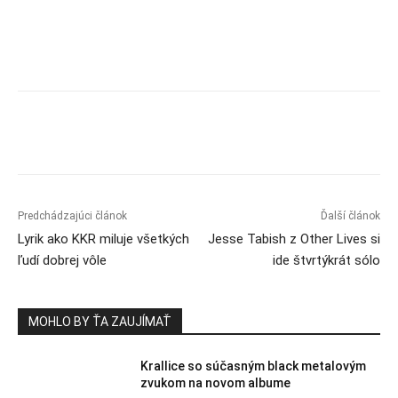
Predchádzajúci článok
Ďalší článok
Lyrik ako KKR miluje všetkých
Jesse Tabish z Other Lives si
ľudí dobrej vôle
ide štvrtýkrát sólo
MOHLO BY ŤA ZAUJÍMAŤ
Krallice so súčasným black metalovým
zvukom na novom albume