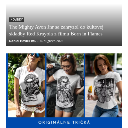
NOVINKY
The Mighty Avon Jnr sa zahryzol do kultovej
skladby Red Krayola z filmu Born in Flames
Daniel Hevier ml.
-
6. augusta 2026