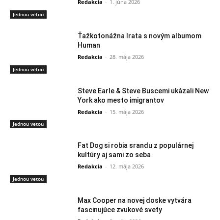
Redakcia
-
1. júna 2026
Jednou vetou
Ťažkotonážna Irata s novým albumom
Human
Redakcia
-
28. mája 2026
Jednou vetou
Steve Earle & Steve Buscemi ukázali New
York ako mesto imigrantov
Redakcia
-
15. mája 2026
Jednou vetou
Fat Dog si robia srandu z populárnej
kultúry aj sami zo seba
Redakcia
-
12. mája 2026
Jednou vetou
Max Cooper na novej doske vytvára
fascinujúce zvukové svety