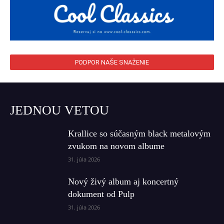
PODPOR NAŠE SNAŽENIE
JEDNOU VETOU
Krallice so súčasným black metalovým
zvukom na novom albume
31. júla 2026
Nový živý album aj koncertný
dokument od Pulp
31. júla 2026