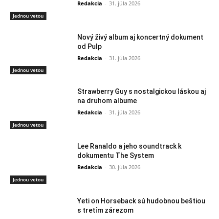
Redakcia
-
31. júla 2026
Jednou vetou
Nový živý album aj koncertný dokument
od Pulp
Redakcia
-
31. júla 2026
Jednou vetou
Strawberry Guy s nostalgickou láskou aj
na druhom albume
Redakcia
-
31. júla 2026
Jednou vetou
Lee Ranaldo a jeho soundtrack k
dokumentu The System
Redakcia
-
30. júla 2026
Jednou vetou
Yeti on Horseback sú hudobnou beštiou
s tretím zárezom