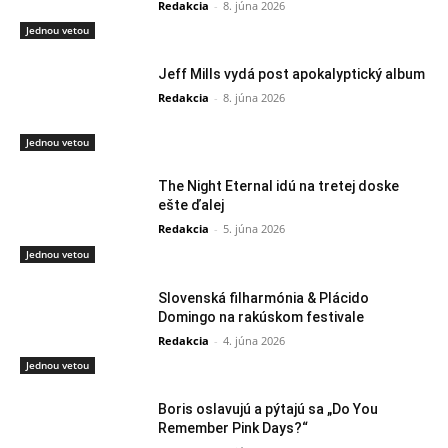
Redakcia
-
8. júna 2026
Jednou vetou
Jeff Mills vydá post apokalyptický album
Redakcia
-
8. júna 2026
Jednou vetou
The Night Eternal idú na tretej doske
ešte ďalej
Redakcia
-
5. júna 2026
Jednou vetou
Slovenská filharmónia & Plácido
Domingo na rakúskom festivale
Redakcia
-
4. júna 2026
Jednou vetou
Boris oslavujú a pýtajú sa „Do You
Remember Pink Days?“