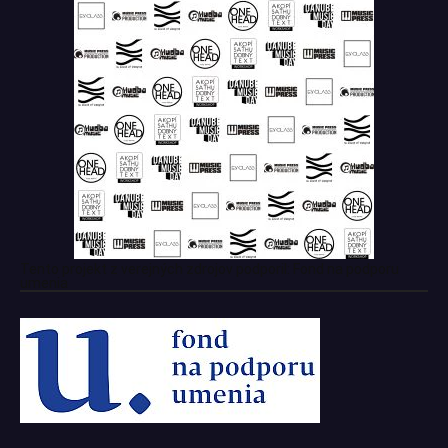
Tento projekt z verejných zdrojov podporil: Fond na podporu
umenia