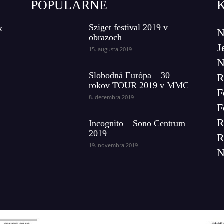
POPULÁRNE
Sziget festival 2019 v
k
N
obrazoch
J
15. augusta 2019
N
Slobodná Európa – 30
R
rokov TOUR 2019 v MMC
F
8. decembra 2019
F
R
Incognito – Sono Centrum
2019
R
19. novembra 2019
N