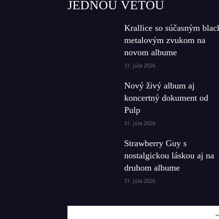
JEDNOU VETOU
Krallice so súčasným blac
metalovým zvukom na
novom albume
31. júla 2026
Nový živý album aj
koncertný dokument od
Pulp
31. júla 2026
Strawberry Guy s
nostalgickou láskou aj na
druhom albume
31. júla 2026