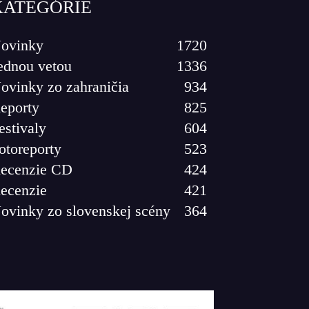
KATEGÓRIE
ovinky
1720
ednou vetou
1336
ovinky zo zahraničia
934
eporty
825
estivaly
604
otoreporty
523
ecenzie CD
424
ecenzie
421
ovinky zo slovenskej scény
364