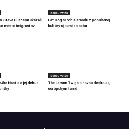
Jednou vetou
 & Steve Buscemi ukázali
Fat Dog si robia srandu z populárnej
ko mesto imigrantov
kultúry aj sami zo seba
Jednou vetou
DJka Nastia a jej debut
The Lemon Twigs s novou doskou aj
entky
európskym turné