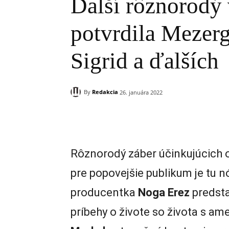
Ďalší rôznorodý
potvrdila Mezer
Sigrid a ďalších
By
Redakcia
26. januára 2022
Zdieľam
Rôznorodý záber účinkujúcich o
pre popovejšie publikum je tu 
producentka
Noga Erez
predsta
príbehy o živote so života s 