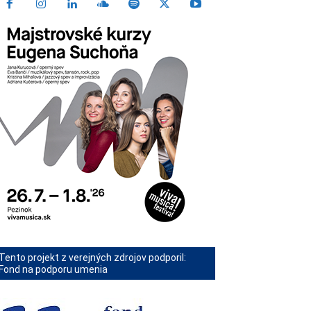
Tento projekt z verejných zdrojov podporil:
Fond na podporu umenia