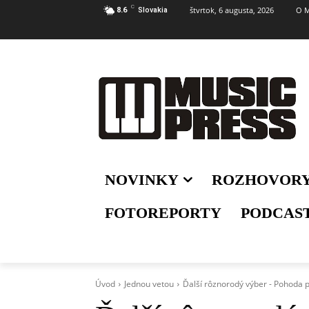
C
štvrtok, 6 augusta, 2026
O M
8.6
Slovakia
NOVINKY
ROZHOVOR
FOTOREPORTY
PODCAS
Úvod
Jednou vetou
Ďalší rôznorodý výber - Pohoda p