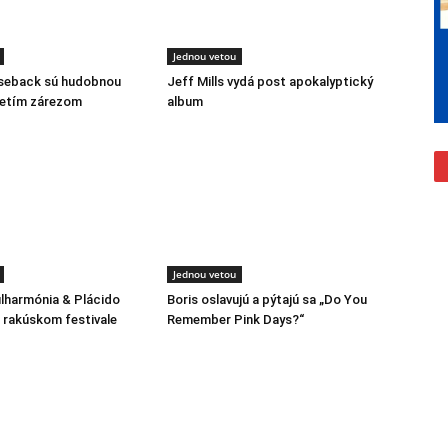
Jednou vetou
rseback sú hudobnou
Jeff Mills vydá post apokalyptický
retím zárezom
album
Jednou vetou
ilharmónia & Plácido
Boris oslavujú a pýtajú sa „Do You
rakúskom festivale
Remember Pink Days?“