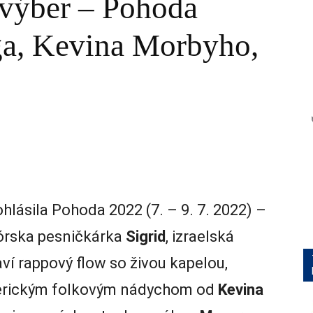
 výber – Pohoda
ga, Kevina Morbyho,
hlásila Pohoda 2022 (7. – 9. 7. 2022) –
nórska pesničkárka
Sigrid
, izraelská
ví rappový flow so živou kapelou,
americkým folkovým nádychom od
Kevina