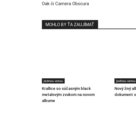
Oak či Camera Obscura
MOHLO BY ŤA ZAUJÍMAŤ
Jednou vetou
Jednou vetou
Krallice so súčasným black
Nový živý a
metalovým zvukom na novom
dokument o
albume