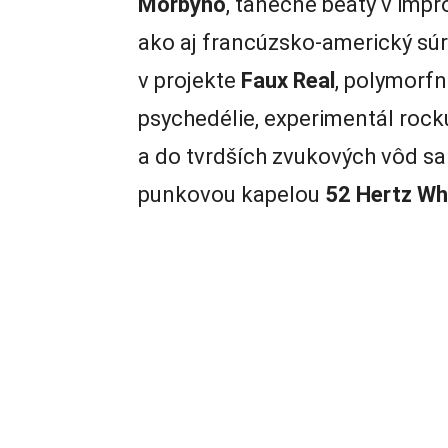
Morbyho
, tanečné beaty v im
ako aj francúzsko-americký sú
v projekte
Faux Real
, polymorfn
psychedélie, experimentál rock
a do tvrdších zvukových vôd s
punkovou kapelou
52 Hertz Wh