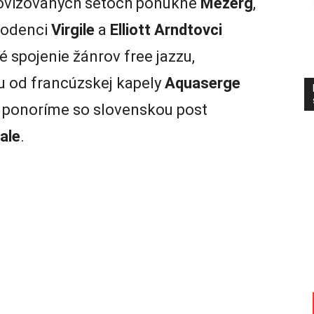
provizovaných setoch ponúkne
Mezerg
,
rodenci
Virgile
a
Elliott Arndtovci
é spojenie žánrov free jazzu,
u od francúzskej kapely
Aquaserge
a ponoríme so slovenskou post
ale
.