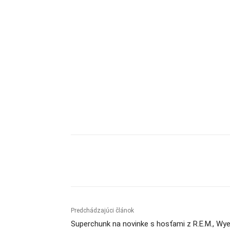
Zdieľam
Predchádzajúci článok
Superchunk na novinke s hosťami z R.E.M., Wy