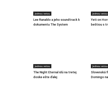
Jednou vetou
Jednou vetou
Lee Ranaldo a jeho soundtrack k
Yeti on Ho
dokumentu The System
beštiou s t
Jednou vetou
Jednou vetou
The Night Eternal idú na tretej
Slovenská f
doske ešte ďalej
Domingo na 