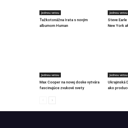
Jednou vetou
Jednou vetou
Ťažkotonážna Irata s novým
Steve Earle
albumom Human
New York a
Jednou vetou
Jednou vetou
Max Cooper na novej doske vytvára
Ukrajinská 
fascinujúce zvukové svety
ako produc