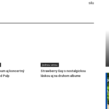
silu
Jednou vetou
lbum aj koncertný
Strawberry Guy s nostalgickou
d Pulp
láskou aj na druhom albume