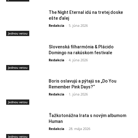
The Night Eternal idú na tretej doske
ešte ďalej
Redakcia
-
5. júna 2026
Jednou vetou
Slovenská filharmónia & Plácido
Domingo na rakúskom festivale
Redakcia
-
4. júna 2026
Jednou vetou
Boris oslavujú a pýtajú sa „Do You
Remember Pink Days?“
Redakcia
-
1. júna 2026
Jednou vetou
Ťažkotonážna Irata s novým albumom
Human
Redakcia
-
28. mája 2026
Jednou vetou