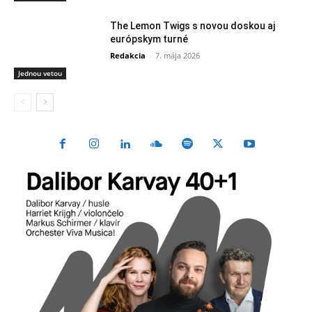
The Lemon Twigs s novou doskou aj
európskym turné
Redakcia
-
7. mája 2026
Jednou vetou