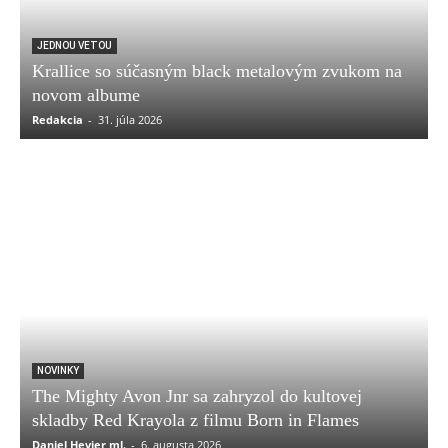
JEDNOU VETOU
Krallice so súčasným black metalovým zvukom na
novom albume
Redakcia
-
31. júla 2026
NOVINKY
The Mighty Avon Jnr sa zahryzol do kultovej
skladby Red Krayola z filmu Born in Flames
Daniel Hevier ml.
-
6. augusta 2026