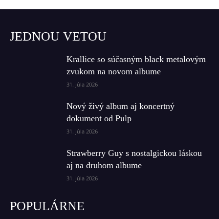
JEDNOU VETOU
Krallice so súčasným black metalovým
zvukom na novom albume
31. júla 2026
Nový živý album aj koncertný
dokument od Pulp
31. júla 2026
Strawberry Guy s nostalgickou láskou
aj na druhom albume
31. júla 2026
POPULÁRNE