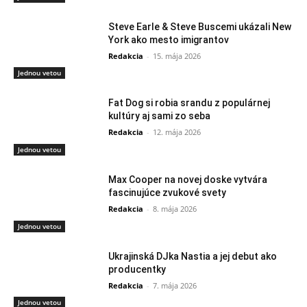
Steve Earle & Steve Buscemi ukázali New
York ako mesto imigrantov
Redakcia
-
15. mája 2026
Jednou vetou
Fat Dog si robia srandu z populárnej
kultúry aj sami zo seba
Redakcia
-
12. mája 2026
Jednou vetou
Max Cooper na novej doske vytvára
fascinujúce zvukové svety
Redakcia
-
8. mája 2026
Jednou vetou
Ukrajinská DJka Nastia a jej debut ako
producentky
Redakcia
-
7. mája 2026
Jednou vetou