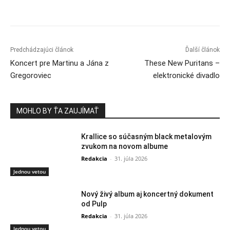
Predchádzajúci článok
Ďalší článok
Koncert pre Martinu a Jána z
These New Puritans –
Gregoroviec
elektronické divadlo
MOHLO BY ŤA ZAUJÍMAŤ
Krallice so súčasným black metalovým
zvukom na novom albume
Redakcia
-
31. júla 2026
Jednou vetou
Nový živý album aj koncertný dokument
od Pulp
Redakcia
-
31. júla 2026
Jednou vetou