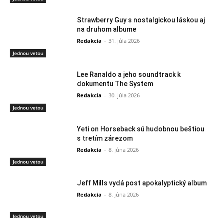
Strawberry Guy s nostalgickou láskou aj
na druhom albume
Redakcia
-
31. júla 2026
Jednou vetou
Lee Ranaldo a jeho soundtrack k
dokumentu The System
Redakcia
-
30. júla 2026
Jednou vetou
Yeti on Horseback sú hudobnou beštiou
s tretím zárezom
Redakcia
-
8. júna 2026
Jednou vetou
Jeff Mills vydá post apokalyptický album
Redakcia
-
8. júna 2026
Jednou vetou