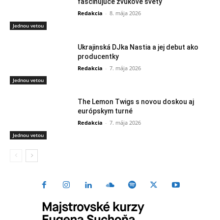
fascinujúce zvukové svety
Redakcia
-
8. mája 2026
Jednou vetou
Ukrajinská DJka Nastia a jej debut ako
producentky
Redakcia
-
7. mája 2026
Jednou vetou
The Lemon Twigs s novou doskou aj
európskym turné
Redakcia
-
7. mája 2026
Jednou vetou