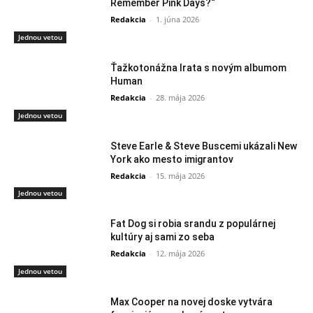
Remember Pink Days?“
Redakcia
-
1. júna 2026
Jednou vetou
Ťažkotonážna Irata s novým albumom
Human
Redakcia
-
28. mája 2026
Jednou vetou
Steve Earle & Steve Buscemi ukázali New
York ako mesto imigrantov
Redakcia
-
15. mája 2026
Jednou vetou
Fat Dog si robia srandu z populárnej
kultúry aj sami zo seba
Redakcia
-
12. mája 2026
Jednou vetou
Max Cooper na novej doske vytvára