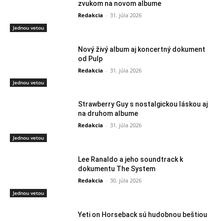
zvukom na novom albume
Redakcia
-
31. júla 2026
Jednou vetou
Nový živý album aj koncertný dokument
od Pulp
Redakcia
-
31. júla 2026
Jednou vetou
Strawberry Guy s nostalgickou láskou aj
na druhom albume
Redakcia
-
31. júla 2026
Jednou vetou
Lee Ranaldo a jeho soundtrack k
dokumentu The System
Redakcia
-
30. júla 2026
Jednou vetou
Yeti on Horseback sú hudobnou beštiou