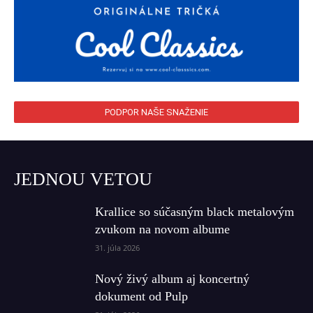
PODPOR NAŠE SNAŽENIE
JEDNOU VETOU
Krallice so súčasným black metalovým
zvukom na novom albume
31. júla 2026
Nový živý album aj koncertný
dokument od Pulp