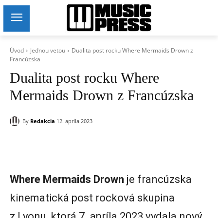
Úvod
Jednou vetou
Dualita post rocku Where Mermaids Drown z
Francúzska
Dualita post rocku Where
Mermaids Drown z Francúzska
By
Redakcia
12. apríla 2023
Where Mermaids Drown
je francúzska
kinematická post rocková skupina
z Lyonu, ktorá 7. apríla 2023 vydala nový