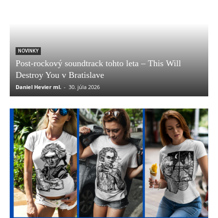
NOVINKY
Post-rockový soundtrack tohto leta – This Will
Destroy You v Bratislave
Daniel Hevier ml.
-
30. júla 2026