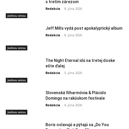
s tretím zárezom
Redakcia
-
8. júna 2026
Jednou vetou
Jeff Mills vydá post apokalyptický album
Redakcia
-
8. júna 2026
Jednou vetou
The Night Eternal idú na tretej doske
ešte ďalej
Redakcia
-
5. júna 2026
Jednou vetou
Slovenská filharmónia & Plácido
Domingo na rakúskom festivale
Redakcia
-
4. júna 2026
Jednou vetou
Boris oslavujú a pýtajú sa „Do You