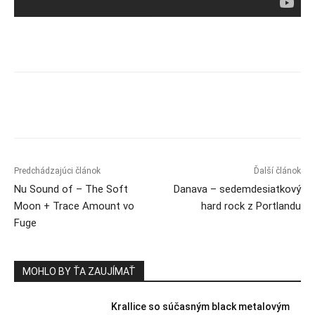
Predchádzajúci článok
Ďalší článok
Nu Sound of – The Soft
Danava – sedemdesiatkový
Moon + Trace Amount vo
hard rock z Portlandu
Fuge
MOHLO BY ŤA ZAUJÍMAŤ
Krallice so súčasným black metalovým