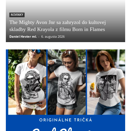
NOVINKY
The Mighty Avon Jnr sa zahryzol do kultovej
skladby Red Krayola z filmu Born in Flames
Daniel Hevier ml.
-
6. augusta 2026