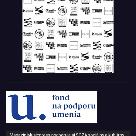
Tento projekt z verejných zdrojov podporil: Fond na podporu
umenia
Magazín Musicpress podporuje aj SOZA sociálny a kultúrny