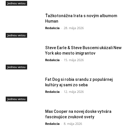
Jednou vetou
Ťažkotonážna Irata s novým albumom
Human
Redakcia
-
28. mája 2026
Jednou vetou
Steve Earle & Steve Buscemi ukázali New
York ako mesto imigrantov
Redakcia
-
15. mája 2026
Jednou vetou
Fat Dog si robia srandu z populárnej
kultúry aj sami zo seba
Redakcia
-
12. mája 2026
Jednou vetou
Max Cooper na novej doske vytvára
fascinujúce zvukové svety
Redakcia
-
8. mája 2026