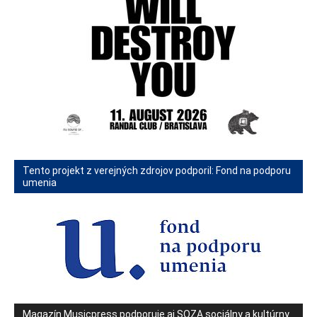
Tento projekt z verejných zdrojov podporil: Fond na podporu
umenia
Magazín Musicpress podporuje aj SOZA sociálny a kultúrny