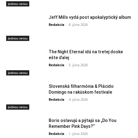
Jednou vetou
Jeff Mills vydá post apokalyptický album
Redakcia
-
8. júna 2026
Jednou vetou
The Night Eternal idú na tretej doske
ešte ďalej
Redakcia
-
5. júna 2026
Jednou vetou
Slovenská filharmónia & Plácido
Domingo na rakúskom festivale
Redakcia
-
4. júna 2026
Jednou vetou
Boris oslavujú a pýtajú sa „Do You
Remember Pink Days?“
Redakcia
-
1. júna 2026