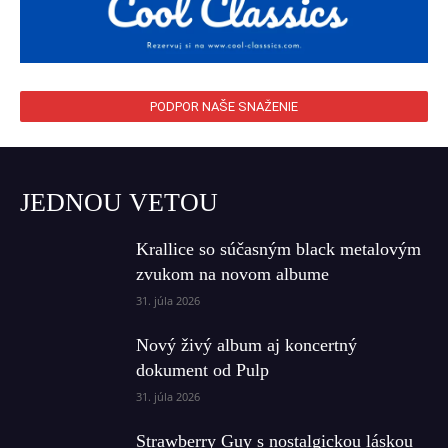
PODPOR NAŠE SNAŽENIE
JEDNOU VETOU
Krallice so súčasným black metalovým
zvukom na novom albume
31. júla 2026
Nový živý album aj koncertný
dokument od Pulp
31. júla 2026
Strawberry Guy s nostalgickou láskou