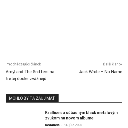
Predchádzajúci článok
Ďalší článok
Amyl and The Sniffers na
Jack White – No Name
tretej doske zvážnejú
MOHLO BY ŤA ZAUJÍMAŤ
Krallice so súčasným black metalovým
zvukom na novom albume
Redakcia
-
31. júla 2026