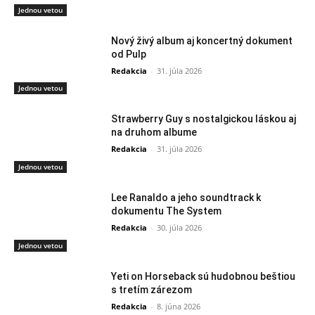
Jednou vetou
Nový živý album aj koncertný dokument
od Pulp
Redakcia
-
31. júla 2026
Jednou vetou
Strawberry Guy s nostalgickou láskou aj
na druhom albume
Redakcia
-
31. júla 2026
Jednou vetou
Lee Ranaldo a jeho soundtrack k
dokumentu The System
Redakcia
-
30. júla 2026
Jednou vetou
Yeti on Horseback sú hudobnou beštiou
s tretím zárezom
Redakcia
-
8. júna 2026