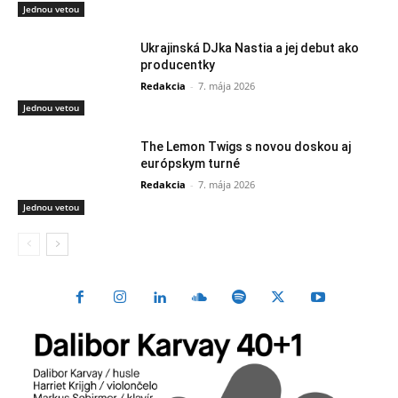
Jednou vetou
Ukrajinská DJka Nastia a jej debut ako
producentky
Redakcia
-
7. mája 2026
Jednou vetou
The Lemon Twigs s novou doskou aj
európskym turné
Redakcia
-
7. mája 2026
Jednou vetou