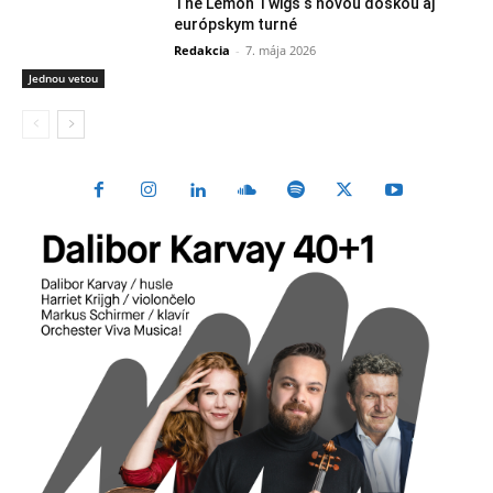
The Lemon Twigs s novou doskou aj
európskym turné
Redakcia
-
7. mája 2026
Jednou vetou