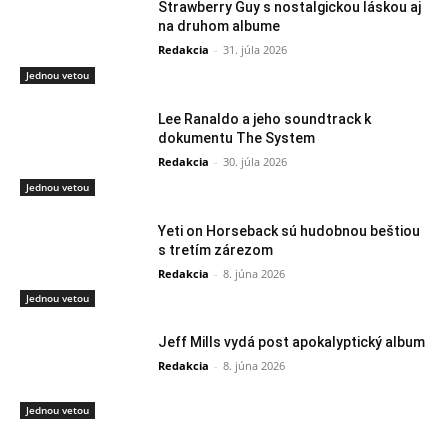
Strawberry Guy s nostalgickou láskou aj
na druhom albume
Redakcia
-
31. júla 2026
Jednou vetou
Lee Ranaldo a jeho soundtrack k
dokumentu The System
Redakcia
-
30. júla 2026
Jednou vetou
Yeti on Horseback sú hudobnou beštiou
s tretím zárezom
Redakcia
-
8. júna 2026
Jednou vetou
Jeff Mills vydá post apokalyptický album
Redakcia
-
8. júna 2026
Jednou vetou