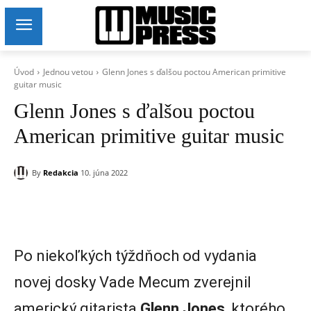
Úvod
Jednou vetou
Glenn Jones s ďalšou poctou American primitive
guitar music
Glenn Jones s ďalšou poctou
American primitive guitar music
By
Redakcia
10. júna 2022
Po niekoľkých týždňoch od vydania
novej dosky Vade Mecum zverejnil
americký gitarista
Glenn Jones
, ktorého