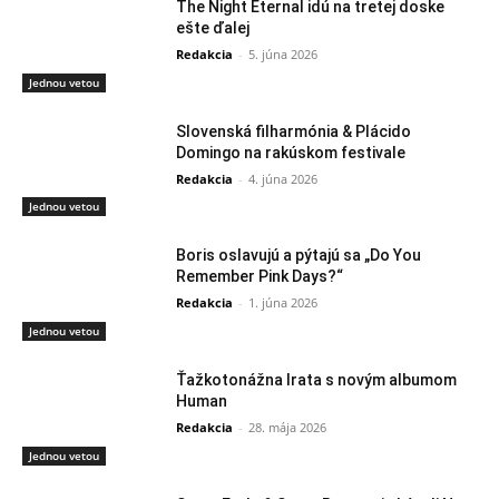
The Night Eternal idú na tretej doske
ešte ďalej
Redakcia
-
5. júna 2026
Jednou vetou
Slovenská filharmónia & Plácido
Domingo na rakúskom festivale
Redakcia
-
4. júna 2026
Jednou vetou
Boris oslavujú a pýtajú sa „Do You
Remember Pink Days?“
Redakcia
-
1. júna 2026
Jednou vetou
Ťažkotonážna Irata s novým albumom
Human
Redakcia
-
28. mája 2026
Jednou vetou