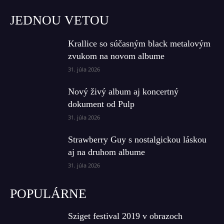
JEDNOU VETOU
Krallice so súčasným black metalovým
zvukom na novom albume
31. júla 2026
Nový živý album aj koncertný
dokument od Pulp
31. júla 2026
Strawberry Guy s nostalgickou láskou
aj na druhom albume
31. júla 2026
POPULÁRNE
Sziget festival 2019 v obrazoch