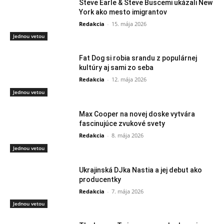
Steve Earle & Steve Buscemi ukázali New
York ako mesto imigrantov
Redakcia
-
15. mája 2026
Jednou vetou
Fat Dog si robia srandu z populárnej
kultúry aj sami zo seba
Redakcia
-
12. mája 2026
Jednou vetou
Max Cooper na novej doske vytvára
fascinujúce zvukové svety
Redakcia
-
8. mája 2026
Jednou vetou
Ukrajinská DJka Nastia a jej debut ako
producentky
Redakcia
-
7. mája 2026
Jednou vetou