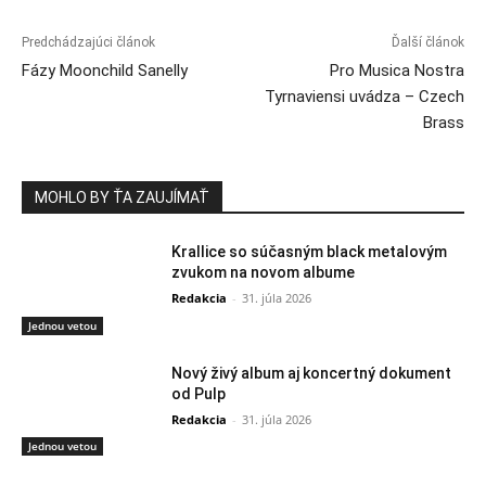
Predchádzajúci článok
Ďalší článok
Fázy Moonchild Sanelly
Pro Musica Nostra
Tyrnaviensi uvádza – Czech
Brass
MOHLO BY ŤA ZAUJÍMAŤ
Krallice so súčasným black metalovým
zvukom na novom albume
Redakcia
-
31. júla 2026
Jednou vetou
Nový živý album aj koncertný dokument
od Pulp
Redakcia
-
31. júla 2026
Jednou vetou