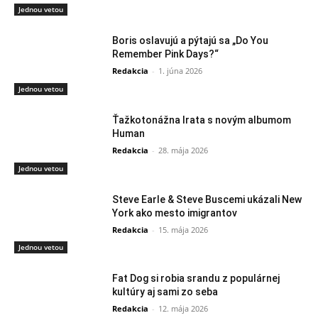
Jednou vetou
Boris oslavujú a pýtajú sa „Do You
Remember Pink Days?“
Redakcia
-
1. júna 2026
Jednou vetou
Ťažkotonážna Irata s novým albumom
Human
Redakcia
-
28. mája 2026
Jednou vetou
Steve Earle & Steve Buscemi ukázali New
York ako mesto imigrantov
Redakcia
-
15. mája 2026
Jednou vetou
Fat Dog si robia srandu z populárnej
kultúry aj sami zo seba
Redakcia
-
12. mája 2026