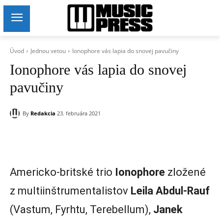
Úvod
Jednou vetou
Ionophore vás lapia do snovej pavučiny
Ionophore vás lapia do snovej
pavučiny
By
Redakcia
23. februára 2021
Americko-britské trio
Ionophore
zložené
z multiinštrumentalistov
Leila Abdul-Rauf
(Vastum, Fyrhtu, Terebellum),
Janek