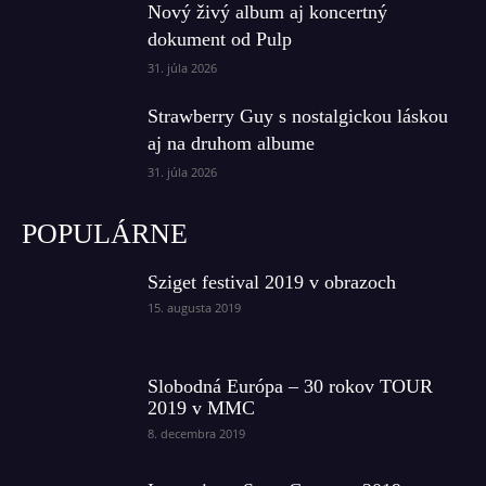
Nový živý album aj koncertný
dokument od Pulp
31. júla 2026
Strawberry Guy s nostalgickou láskou
aj na druhom albume
31. júla 2026
POPULÁRNE
Sziget festival 2019 v obrazoch
15. augusta 2019
Slobodná Európa – 30 rokov TOUR
2019 v MMC
8. decembra 2019