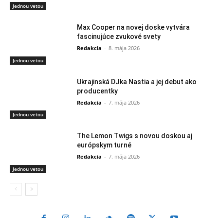
Jednou vetou
Max Cooper na novej doske vytvára
fascinujúce zvukové svety
Redakcia
-
8. mája 2026
Jednou vetou
Ukrajinská DJka Nastia a jej debut ako
producentky
Redakcia
-
7. mája 2026
Jednou vetou
The Lemon Twigs s novou doskou aj
európskym turné
Redakcia
-
7. mája 2026
Jednou vetou