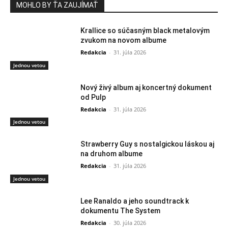
MOHLO BY ŤA ZAUJÍMAŤ
Krallice so súčasným black metalovým
zvukom na novom albume
Redakcia
-
31. júla 2026
Jednou vetou
Nový živý album aj koncertný dokument
od Pulp
Redakcia
-
31. júla 2026
Jednou vetou
Strawberry Guy s nostalgickou láskou aj
na druhom albume
Redakcia
-
31. júla 2026
Jednou vetou
Lee Ranaldo a jeho soundtrack k
dokumentu The System
Redakcia
-
30. júla 2026