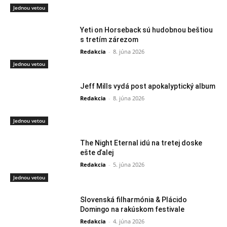
Jednou vetou
Yeti on Horseback sú hudobnou beštiou
s tretím zárezom
Redakcia
-
8. júna 2026
Jednou vetou
Jeff Mills vydá post apokalyptický album
Redakcia
-
8. júna 2026
Jednou vetou
The Night Eternal idú na tretej doske
ešte ďalej
Redakcia
-
5. júna 2026
Jednou vetou
Slovenská filharmónia & Plácido
Domingo na rakúskom festivale
Redakcia
-
4. júna 2026