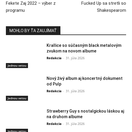
Fekete Zaj 2022 – výber z
Fucked Up sa stretli so
programu
Shakespearom
MOHLO BY ŤA ZAUJÍMAŤ
Krallice so súčasným black metalovým
zvukom na novom albume
Redakcia
-
31. júla 2026
Jednou vetou
Nový živý album aj koncertný dokument
od Pulp
Redakcia
-
31. júla 2026
Jednou vetou
Strawberry Guy s nostalgickou láskou aj
na druhom albume
Redakcia
-
31. júla 2026
Jednou vetou