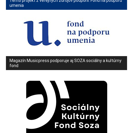
Tento projekt z verejných zdrojov podporil: Fond na podporu
umenia
Magazín Musicpress podporuje aj SOZA sociálny a kultúrny
fond