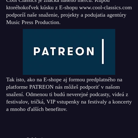
Cool Classics je značka našeho merču. Kúpou
ktoréhokoľvek kúsku z E-shopu www.cool-classics.com
podporíš naše snaženie, projekty a podujatia agentúry
Music Press Production.
Tak isto, ako na E-shope aj formou predplatného na
platforme PATREON nás môžeš podporiť v našom
snažení. Odmenou ti budú neverejné podcasty, videá z
festivalov, tričká, VIP vstupenky na festivaly a koncerty
a mnoho ďalších benefitov.