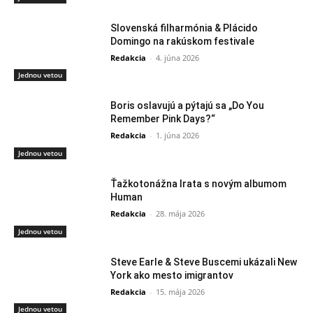
Slovenská filharmónia & Plácido
Domingo na rakúskom festivale
Redakcia
-
4. júna 2026
Jednou vetou
Boris oslavujú a pýtajú sa „Do You
Remember Pink Days?“
Redakcia
-
1. júna 2026
Jednou vetou
Ťažkotonážna Irata s novým albumom
Human
Redakcia
-
28. mája 2026
Jednou vetou
Steve Earle & Steve Buscemi ukázali New
York ako mesto imigrantov
Redakcia
-
15. mája 2026
Jednou vetou