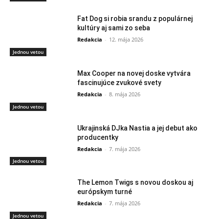
Fat Dog si robia srandu z populárnej
kultúry aj sami zo seba
Redakcia
-
12. mája 2026
Jednou vetou
Max Cooper na novej doske vytvára
fascinujúce zvukové svety
Redakcia
-
8. mája 2026
Jednou vetou
Ukrajinská DJka Nastia a jej debut ako
producentky
Redakcia
-
7. mája 2026
Jednou vetou
The Lemon Twigs s novou doskou aj
európskym turné
Redakcia
-
7. mája 2026
Jednou vetou