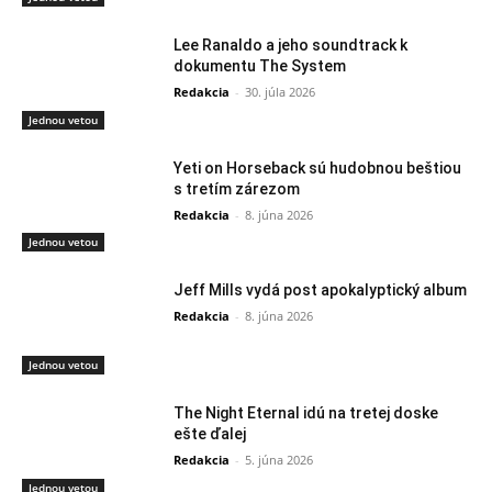
Lee Ranaldo a jeho soundtrack k
dokumentu The System
Redakcia
-
30. júla 2026
Jednou vetou
Yeti on Horseback sú hudobnou beštiou
s tretím zárezom
Redakcia
-
8. júna 2026
Jednou vetou
Jeff Mills vydá post apokalyptický album
Redakcia
-
8. júna 2026
Jednou vetou
The Night Eternal idú na tretej doske
ešte ďalej
Redakcia
-
5. júna 2026
Jednou vetou