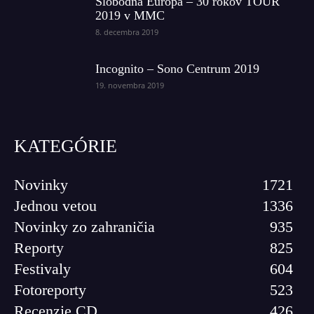
Slobodná Európa – 30 rokov TOUR
2019 v MMC
8. decembra 2019
Incognito – Sono Centrum 2019
19. novembra 2019
KATEGÓRIE
Novinky
1721
Jednou vetou
1336
Novinky zo zahraničia
935
Reporty
825
Festivaly
604
Fotoreporty
523
Recenzie CD
426