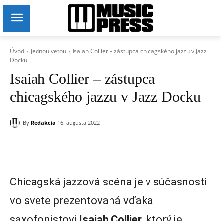
Úvod
Jednou vetou
Isaiah Collier – zástupca chicagského jazzu v Jazz
Docku
Isaiah Collier – zástupca
chicagského jazzu v Jazz Docku
By
Redakcia
16. augusta 2022
Chicagská jazzová scéna je v súčasnosti
vo svete prezentovaná vďaka
saxofonistovi
Isaiah
Collier
, ktorý je