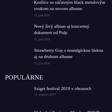
Krallice so súčasným black metalovým
zvukom na novom albume
31. júla 2026
Nový živý album aj koncertný
dokument od Pulp
31. júla 2026
Strawberry Guy s nostalgickou láskou
aj na druhom albume
31. júla 2026
POPULÁRNE
Sziget festival 2019 v obrazoch
15. augusta 2019