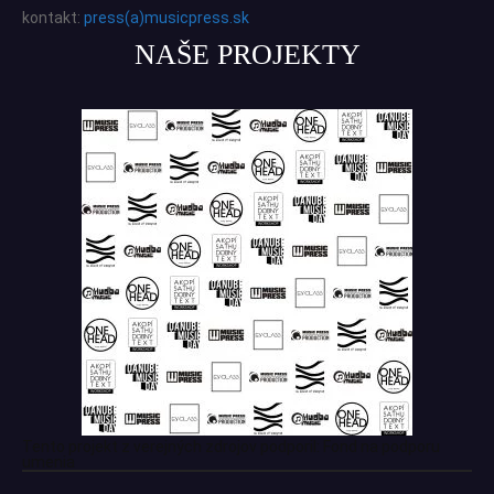
kontakt:
press(a)musicpress.sk
NAŠE PROJEKTY
Tento projekt z verejných zdrojov podporil: Fond na podporu
umenia