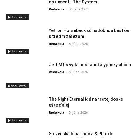
dokumentu The System
Redakcia
-
30. júla 2026
Jednou vetou
Yeti on Horseback sú hudobnou beštiou
s tretím zárezom
Redakcia
-
8. júna 2026
Jednou vetou
Jeff Mills vydá post apokalyptický album
Redakcia
-
8. júna 2026
Jednou vetou
The Night Eternal idú na tretej doske
ešte ďalej
Redakcia
-
5. júna 2026
Jednou vetou
Slovenská filharmónia & Plácido