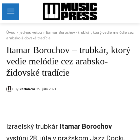
Úvod
Jednou vetou
Itamar Borochov - trubkár, ktorý vedie melódie cez
arabsko-židovské tradície
Itamar Borochov – trubkár, ktorý
vedie melódie cez arabsko-
židovské tradície
By
Redakcia
25. júla 2021
Izraelský trubkár
Itamar Borochov
vystúpi 28. júla v pražskom Jazz Docku,