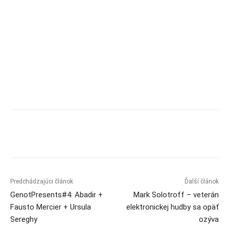
Predchádzajúci článok
Ďalší článok
GenotPresents#4: Abadir +
Mark Solotroff – veterán
Fausto Mercier + Ursula
elektronickej hudby sa opäť
Sereghy
ozýva