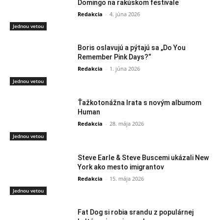
Domingo na rakúskom festivale
Redakcia
-
4. júna 2026
Jednou vetou
Boris oslavujú a pýtajú sa „Do You
Remember Pink Days?“
Redakcia
-
1. júna 2026
Jednou vetou
Ťažkotonážna Irata s novým albumom
Human
Redakcia
-
28. mája 2026
Jednou vetou
Steve Earle & Steve Buscemi ukázali New
York ako mesto imigrantov
Redakcia
-
15. mája 2026
Jednou vetou
Fat Dog si robia srandu z populárnej