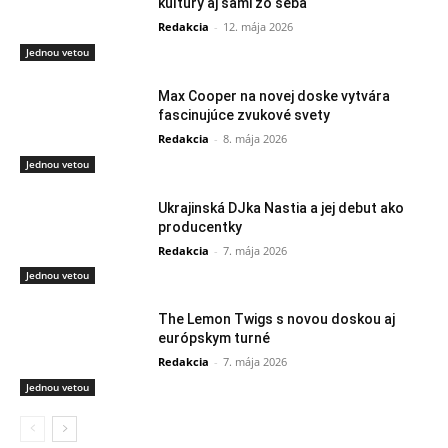
kultúry aj sami zo seba
Redakcia
-
12. mája 2026
Jednou vetou
Max Cooper na novej doske vytvára
fascinujúce zvukové svety
Redakcia
-
8. mája 2026
Jednou vetou
Ukrajinská DJka Nastia a jej debut ako
producentky
Redakcia
-
7. mája 2026
Jednou vetou
The Lemon Twigs s novou doskou aj
európskym turné
Redakcia
-
7. mája 2026
Jednou vetou