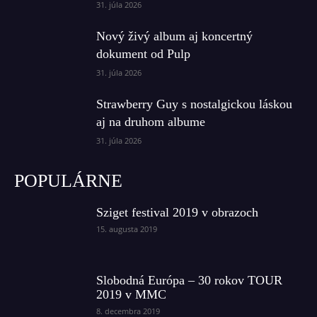
31. júla 2026
Nový živý album aj koncertný
dokument od Pulp
31. júla 2026
Strawberry Guy s nostalgickou láskou
aj na druhom albume
31. júla 2026
POPULÁRNE
Sziget festival 2019 v obrazoch
15. augusta 2019
Slobodná Európa – 30 rokov TOUR
2019 v MMC
8. decembra 2019