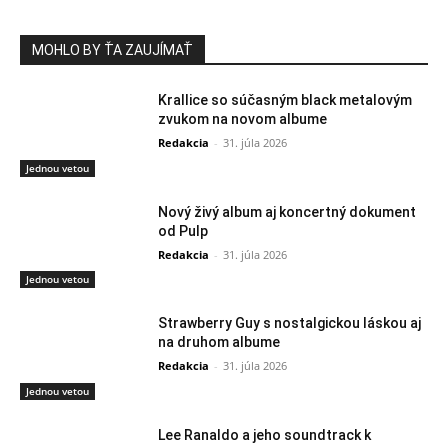
MOHLO BY ŤA ZAUJÍMAŤ
Krallice so súčasným black metalovým
zvukom na novom albume
Redakcia
-
31. júla 2026
Jednou vetou
Nový živý album aj koncertný dokument
od Pulp
Redakcia
-
31. júla 2026
Jednou vetou
Strawberry Guy s nostalgickou láskou aj
na druhom albume
Redakcia
-
31. júla 2026
Jednou vetou
Lee Ranaldo a jeho soundtrack k