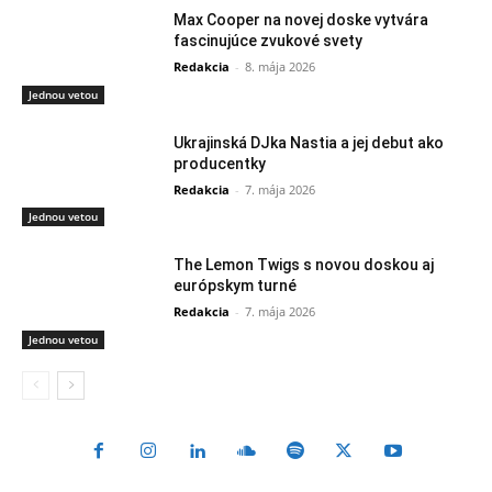
Max Cooper na novej doske vytvára
fascinujúce zvukové svety
Redakcia
-
8. mája 2026
Jednou vetou
Ukrajinská DJka Nastia a jej debut ako
producentky
Redakcia
-
7. mája 2026
Jednou vetou
The Lemon Twigs s novou doskou aj
európskym turné
Redakcia
-
7. mája 2026
Jednou vetou