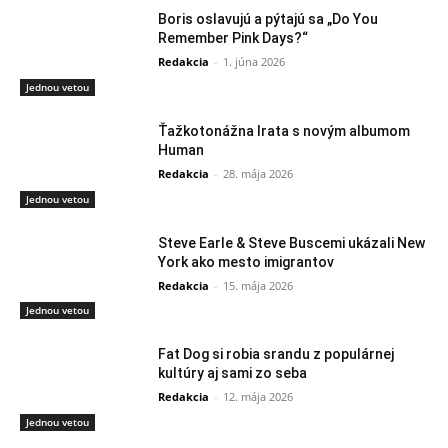
Boris oslavujú a pýtajú sa „Do You
Remember Pink Days?“
Redakcia
-
1. júna 2026
Jednou vetou
Ťažkotonážna Irata s novým albumom
Human
Redakcia
-
28. mája 2026
Jednou vetou
Steve Earle & Steve Buscemi ukázali New
York ako mesto imigrantov
Redakcia
-
15. mája 2026
Jednou vetou
Fat Dog si robia srandu z populárnej
kultúry aj sami zo seba
Redakcia
-
12. mája 2026
Jednou vetou