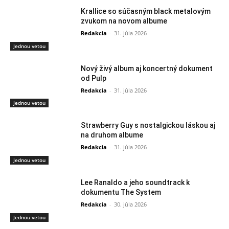
Krallice so súčasným black metalovým
zvukom na novom albume
Redakcia
-
31. júla 2026
Jednou vetou
Nový živý album aj koncertný dokument
od Pulp
Redakcia
-
31. júla 2026
Jednou vetou
Strawberry Guy s nostalgickou láskou aj
na druhom albume
Redakcia
-
31. júla 2026
Jednou vetou
Lee Ranaldo a jeho soundtrack k
dokumentu The System
Redakcia
-
30. júla 2026
Jednou vetou