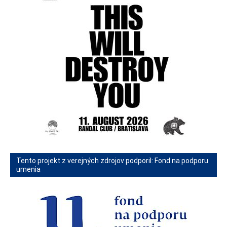
Tento projekt z verejných zdrojov podporil: Fond na podporu
umenia