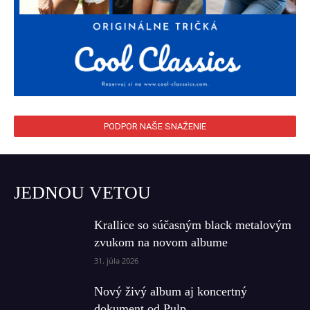
PODPOR NAŠE SNAŽENIE
JEDNOU VETOU
Krallice so súčasným black metalovým
zvukom na novom albume
31. júla 2026
Nový živý album aj koncertný
dokument od Pulp