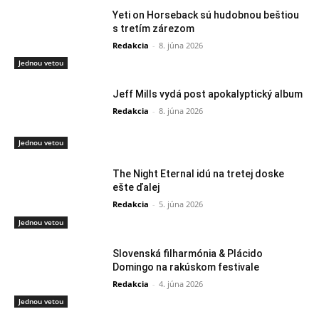
Yeti on Horseback sú hudobnou beštiou
s tretím zárezom
Redakcia
-
8. júna 2026
Jednou vetou
Jeff Mills vydá post apokalyptický album
Redakcia
-
8. júna 2026
Jednou vetou
The Night Eternal idú na tretej doske
ešte ďalej
Redakcia
-
5. júna 2026
Jednou vetou
Slovenská filharmónia & Plácido
Domingo na rakúskom festivale
Redakcia
-
4. júna 2026
Jednou vetou