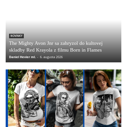
NOVINKY
The Mighty Avon Jnr sa zahryzol do kultovej
skladby Red Krayola z filmu Born in Flames
Daniel Hevier ml.
-
6. augusta 2026