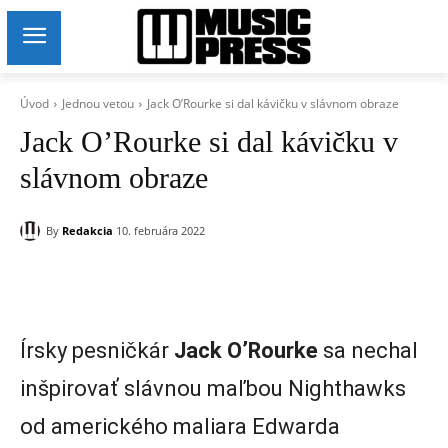
Úvod
Jednou vetou
Jack O’Rourke si dal kávičku v slávnom obraze
Jack O’Rourke si dal kávičku v
slávnom obraze
By
Redakcia
10. februára 2022
Írsky pesničkár
Jack O’Rourke
sa nechal
inšpirovať slávnou maľbou Nighthawks
od amerického maliara Edwarda