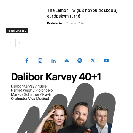
The Lemon Twigs s novou doskou aj
európskym turné
Redakcia
-
7. mája 2026
Jednou vetou