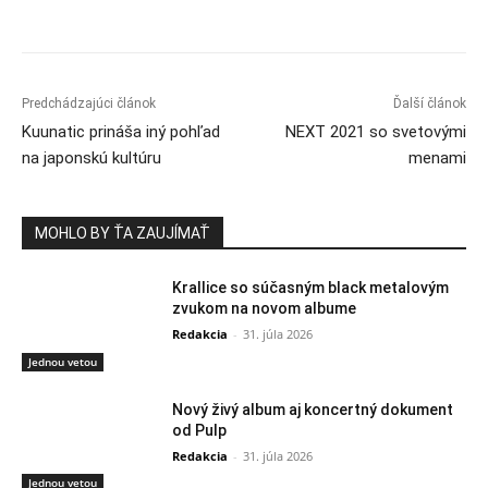
Predchádzajúci článok
Ďalší článok
Kuunatic prináša iný pohľad
NEXT 2021 so svetovými
na japonskú kultúru
menami
MOHLO BY ŤA ZAUJÍMAŤ
Krallice so súčasným black metalovým
zvukom na novom albume
Redakcia
-
31. júla 2026
Jednou vetou
Nový živý album aj koncertný dokument
od Pulp
Redakcia
-
31. júla 2026
Jednou vetou