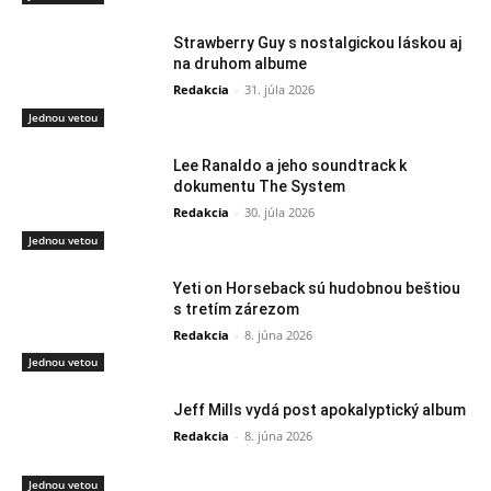
Strawberry Guy s nostalgickou láskou aj
na druhom albume
Redakcia
-
31. júla 2026
Jednou vetou
Lee Ranaldo a jeho soundtrack k
dokumentu The System
Redakcia
-
30. júla 2026
Jednou vetou
Yeti on Horseback sú hudobnou beštiou
s tretím zárezom
Redakcia
-
8. júna 2026
Jednou vetou
Jeff Mills vydá post apokalyptický album
Redakcia
-
8. júna 2026
Jednou vetou