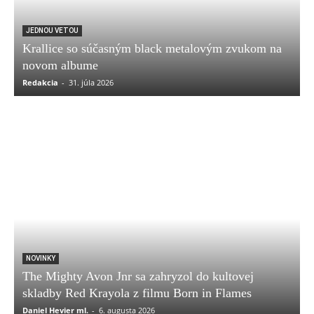
JEDNOU VETOU
Krallice so súčasným black metalovým zvukom na
novom albume
Redakcia
-
31. júla 2026
NOVINKY
The Mighty Avon Jnr sa zahryzol do kultovej
skladby Red Krayola z filmu Born in Flames
Daniel Hevier ml.
-
6. augusta 2026