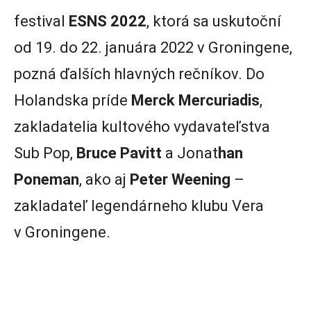
festival
ESNS 2022
, ktorá sa uskutoční
od 19. do 22. januára 2022 v Groningene,
pozná ďalších hlavných rečníkov. Do
Holandska príde
Merck Mercuriadis
,
zakladatelia kultového vydavateľstva
Sub Pop,
Bruce Pavitt
a Jonat
han
Poneman
, ako aj
Peter Weening
–
zakladateľ legendárneho klubu Vera
v Groningene.