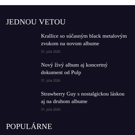
JEDNOU VETOU
Krallice so súčasným black metalovým
zvukom na novom albume
31. júla 2026
Nový živý album aj koncertný
dokument od Pulp
31. júla 2026
Strawberry Guy s nostalgickou láskou
aj na druhom albume
31. júla 2026
POPULÁRNE