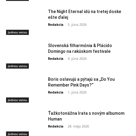
The Night Eternal idú na tretej doske
ešte ďalej
Redakcia
-
5. júna 2026
Jednou vetou
Slovenská filharmónia & Plácido
Domingo na rakúskom festivale
Redakcia
-
4. júna 2026
Jednou vetou
Boris oslavujú a pýtajú sa „Do You
Remember Pink Days?“
Redakcia
-
1. júna 2026
Jednou vetou
Ťažkotonážna Irata s novým albumom
Human
Redakcia
-
28. mája 2026
Jednou vetou