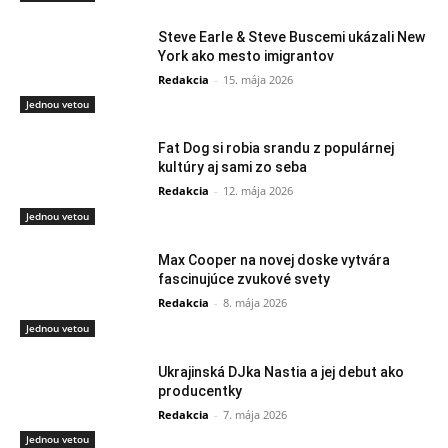
Steve Earle & Steve Buscemi ukázali New
York ako mesto imigrantov
Redakcia
-
15. mája 2026
Jednou vetou
Fat Dog si robia srandu z populárnej
kultúry aj sami zo seba
Redakcia
-
12. mája 2026
Jednou vetou
Max Cooper na novej doske vytvára
fascinujúce zvukové svety
Redakcia
-
8. mája 2026
Jednou vetou
Ukrajinská DJka Nastia a jej debut ako
producentky
Redakcia
-
7. mája 2026
Jednou vetou