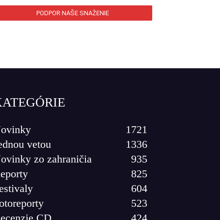
PODPOR NAŠE SNAŽENIE
KATEGÓRIE
ovinky
1721
ednou vetou
1336
ovinky zo zahraničia
935
eporty
825
estivaly
604
otoreporty
523
ecenzie CD
424