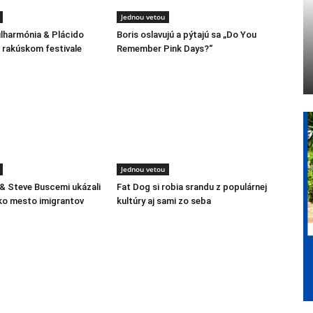
Jednou vetou
ilharmónia & Plácido
Boris oslavujú a pýtajú sa „Do You
rakúskom festivale
Remember Pink Days?“
Jednou vetou
 & Steve Buscemi ukázali
Fat Dog si robia srandu z populárnej
ko mesto imigrantov
kultúry aj sami zo seba