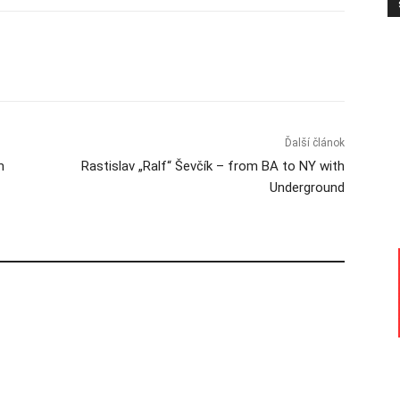
Ďalší článok
m
Rastislav „Ralf“ Ševčík – from BA to NY with
Underground