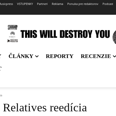
usicpress
VSTUPENKY
Partneri
Reklama
Ponuka pre redaktorov
Podcast
Y
ČLÁNKY
REPORTY
RECENZIE
T
ia
 Relatives reedícia