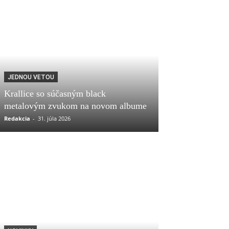
JEDNOU VETOU
Krallice so súčasným black
metalovým zvukom na novom albume
Redakcia
-
31. júla 2026