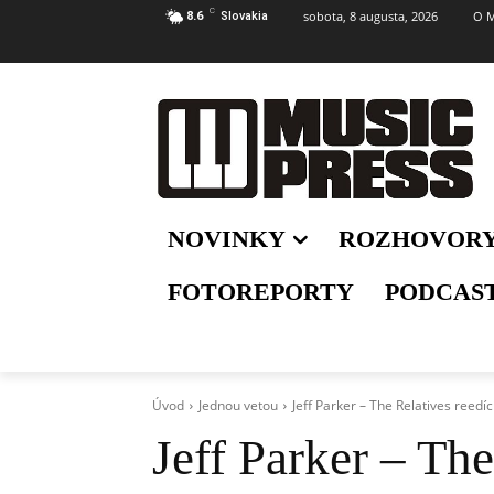
C
sobota, 8 augusta, 2026
O M
8.6
Slovakia
NOVINKY
ROZHOVOR
FOTOREPORTY
PODCAS
Úvod
Jednou vetou
Jeff Parker – The Relatives reedíc
Jeff Parker – The