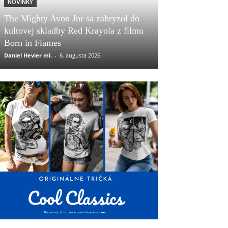
NOVINKY
The Mighty Avon Jnr sa zahryzol do
kultovej skladby Red Krayola z filmu
Born in Flames
Daniel Hevier ml.
-
6. augusta 2026