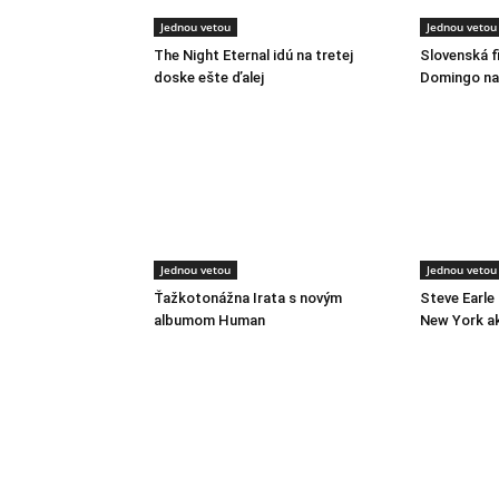
Jednou vetou
Jednou vetou
The Night Eternal idú na tretej
Slovenská f
doske ešte ďalej
Domingo na 
Jednou vetou
Jednou vetou
Ťažkotonážna Irata s novým
Steve Earle
albumom Human
New York a