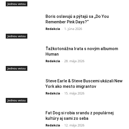
Jednou vetou
Boris oslavujú a pýtajú sa „Do You
Remember Pink Days?“
Redakcia
-
1. júna 2026
Jednou vetou
Ťažkotonážna Irata s novým albumom
Human
Redakcia
-
28. mája 2026
Jednou vetou
Steve Earle & Steve Buscemi ukázali New
York ako mesto imigrantov
Redakcia
-
15. mája 2026
Jednou vetou
Fat Dog si robia srandu z populárnej
kultúry aj sami zo seba
Redakcia
-
12. mája 2026