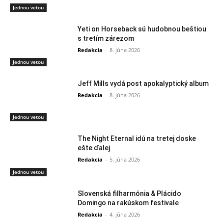
Jednou vetou
Yeti on Horseback sú hudobnou beštiou
s tretím zárezom
Redakcia
-
8. júna 2026
Jednou vetou
Jeff Mills vydá post apokalyptický album
Redakcia
-
8. júna 2026
Jednou vetou
The Night Eternal idú na tretej doske
ešte ďalej
Redakcia
-
5. júna 2026
Jednou vetou
Slovenská filharmónia & Plácido
Domingo na rakúskom festivale
Redakcia
-
4. júna 2026