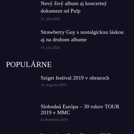
Nový živý album aj koncertný
dokument od Pulp
31. júla 2026
Strawberry Guy s nostalgickou láskou
aj na druhom albume
31. júla 2026
POPULÁRNE
Sziget festival 2019 v obrazoch
15. augusta 2019
Slobodná Európa – 30 rokov TOUR
2019 v MMC
8. decembra 2019