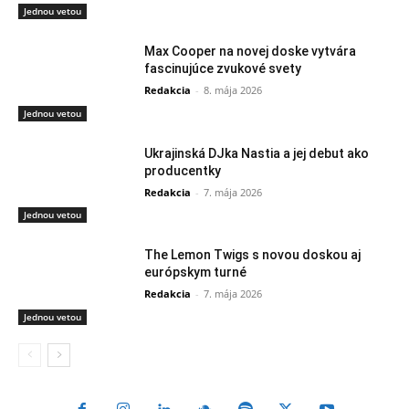
Jednou vetou
Max Cooper na novej doske vytvára
fascinujúce zvukové svety
Redakcia
-
8. mája 2026
Jednou vetou
Ukrajinská DJka Nastia a jej debut ako
producentky
Redakcia
-
7. mája 2026
Jednou vetou
The Lemon Twigs s novou doskou aj
európskym turné
Redakcia
-
7. mája 2026
Jednou vetou