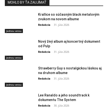
MOHLO BY ŤA ZAUJÍMAŤ
Krallice so súčasným black metalovým
zvukom na novom albume
Redakcia
-
31. júla 2026
Jednou vetou
Nový živý album aj koncertný dokument
od Pulp
Redakcia
-
31. júla 2026
Jednou vetou
Strawberry Guy s nostalgickou láskou aj
na druhom albume
Redakcia
-
31. júla 2026
Jednou vetou
Lee Ranaldo a jeho soundtrack k
dokumentu The System
Redakcia
-
30. júla 2026