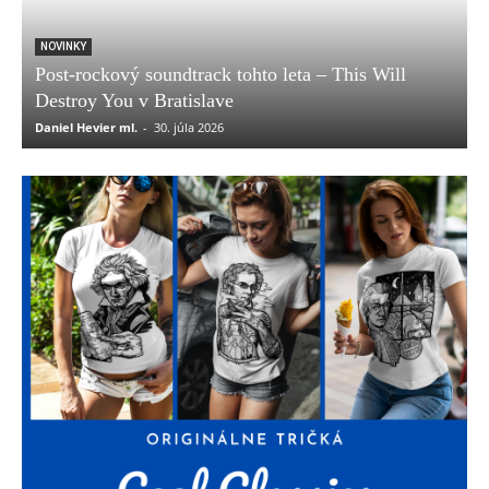
NOVINKY
Post-rockový soundtrack tohto leta – This Will
Destroy You v Bratislave
Daniel Hevier ml.
-
30. júla 2026