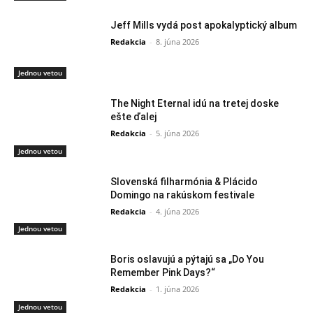
Jeff Mills vydá post apokalyptický album
Redakcia
-
8. júna 2026
Jednou vetou
The Night Eternal idú na tretej doske
ešte ďalej
Redakcia
-
5. júna 2026
Jednou vetou
Slovenská filharmónia & Plácido
Domingo na rakúskom festivale
Redakcia
-
4. júna 2026
Jednou vetou
Boris oslavujú a pýtajú sa „Do You
Remember Pink Days?“
Redakcia
-
1. júna 2026
Jednou vetou