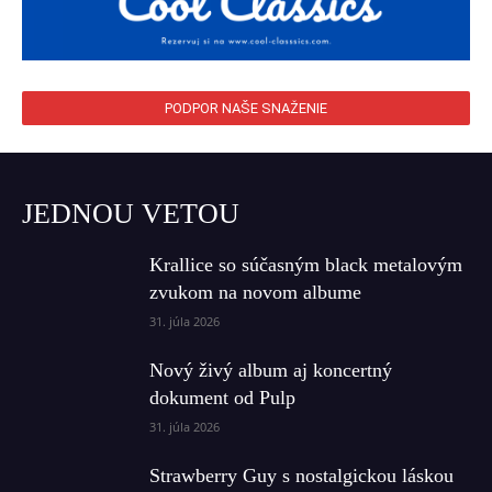
PODPOR NAŠE SNAŽENIE
JEDNOU VETOU
Krallice so súčasným black metalovým
zvukom na novom albume
31. júla 2026
Nový živý album aj koncertný
dokument od Pulp
31. júla 2026
Strawberry Guy s nostalgickou láskou