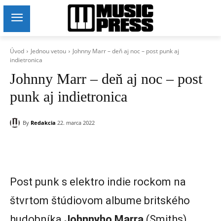
Úvod
Jednou vetou
Johnny Marr – deň aj noc – post punk aj
indietronica
Johnny Marr – deň aj noc – post
punk aj indietronica
By
Redakcia
22. marca 2022
Post punk s elektro indie rockom na
štvrtom štúdiovom albume britského
hudobníka
Johnnyho Marra
(Smiths).