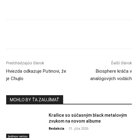
Predchádzajúci článok
Ďalší článok
Hviezda odkazuje Putinovi, že
Biosphere kráča v
je Chujlo
analógových vodách
MOHLO BY ŤA ZAUJÍMAŤ
Krallice so súčasným black metalovým
zvukom na novom albume
Redakcia
-
31. júla 2026
Jednou vetou