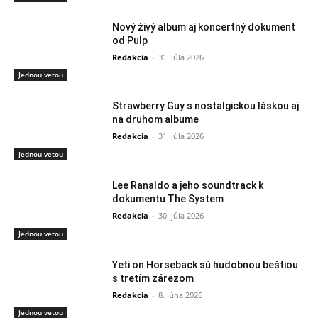
Nový živý album aj koncertný dokument
od Pulp
Redakcia
-
31. júla 2026
Jednou vetou
Strawberry Guy s nostalgickou láskou aj
na druhom albume
Redakcia
-
31. júla 2026
Jednou vetou
Lee Ranaldo a jeho soundtrack k
dokumentu The System
Redakcia
-
30. júla 2026
Jednou vetou
Yeti on Horseback sú hudobnou beštiou
s tretím zárezom
Redakcia
-
8. júna 2026
Jednou vetou