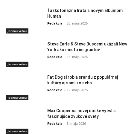
Ťažkotonážna Irata s novým albumom
Human
Redakcia
-
28. mája 2026
Jednou vetou
Steve Earle & Steve Buscemi ukázali New
York ako mesto imigrantov
Redakcia
-
15. mája 2026
Jednou vetou
Fat Dog si robia srandu z populárnej
kultúry aj sami zo seba
Redakcia
-
12. mája 2026
Jednou vetou
Max Cooper na novej doske vytvára
fascinujúce zvukové svety
Redakcia
-
8. mája 2026
Jednou vetou