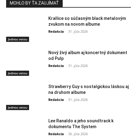
MOHLO BY ŤA ZAUJÍMAŤ
Krallice so súčasným black metalovým
zvukom na novom albume
Redakcia
-
31. júla 2026
Jednou vetou
Nový živý album aj koncertný dokument
od Pulp
Redakcia
-
31. júla 2026
Jednou vetou
Strawberry Guy s nostalgickou láskou aj
na druhom albume
Redakcia
-
31. júla 2026
Jednou vetou
Lee Ranaldo a jeho soundtrack k
dokumentu The System
Redakcia
-
30. júla 2026