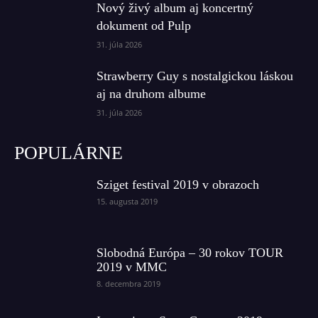
Nový živý album aj koncertný
dokument od Pulp
31. júla 2026
Strawberry Guy s nostalgickou láskou
aj na druhom albume
31. júla 2026
POPULÁRNE
Sziget festival 2019 v obrazoch
15. augusta 2019
Slobodná Európa – 30 rokov TOUR
2019 v MMC
8. decembra 2019