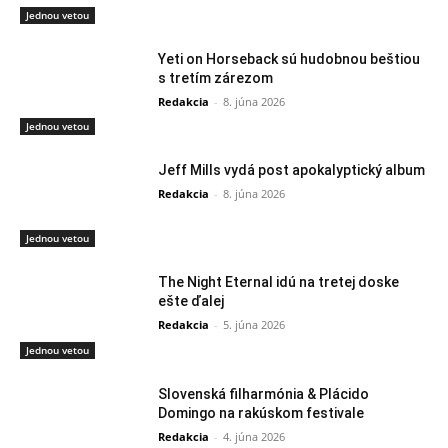
Jednou vetou
Yeti on Horseback sú hudobnou beštiou
s tretím zárezom
Redakcia
-
8. júna 2026
Jednou vetou
Jeff Mills vydá post apokalyptický album
Redakcia
-
8. júna 2026
Jednou vetou
The Night Eternal idú na tretej doske
ešte ďalej
Redakcia
-
5. júna 2026
Jednou vetou
Slovenská filharmónia & Plácido
Domingo na rakúskom festivale
Redakcia
-
4. júna 2026