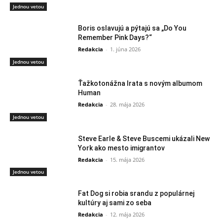
Jednou vetou
Boris oslavujú a pýtajú sa „Do You
Remember Pink Days?“
Redakcia
-
1. júna 2026
Jednou vetou
Ťažkotonážna Irata s novým albumom
Human
Redakcia
-
28. mája 2026
Jednou vetou
Steve Earle & Steve Buscemi ukázali New
York ako mesto imigrantov
Redakcia
-
15. mája 2026
Jednou vetou
Fat Dog si robia srandu z populárnej
kultúry aj sami zo seba
Redakcia
-
12. mája 2026