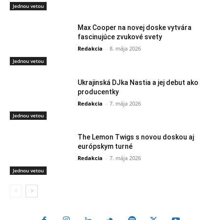
Jednou vetou
Max Cooper na novej doske vytvára
fascinujúce zvukové svety
Redakcia
-
8. mája 2026
Jednou vetou
Ukrajinská DJka Nastia a jej debut ako
producentky
Redakcia
-
7. mája 2026
Jednou vetou
The Lemon Twigs s novou doskou aj
európskym turné
Redakcia
-
7. mája 2026
Jednou vetou