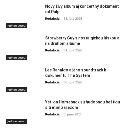
Nový živý album aj koncertný dokument
od Pulp
Redakcia
-
31. júla 2026
Jednou vetou
Strawberry Guy s nostalgickou láskou aj
na druhom albume
Redakcia
-
31. júla 2026
Jednou vetou
Lee Ranaldo a jeho soundtrack k
dokumentu The System
Redakcia
-
30. júla 2026
Jednou vetou
Yeti on Horseback sú hudobnou beštiou
s tretím zárezom
Redakcia
-
8. júna 2026
Jednou vetou