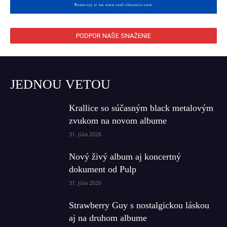
PODPOR NAŠE SNAŽENIE
JEDNOU VETOU
Krallice so súčasným black metalovým
zvukom na novom albume
31. júla 2026
Nový živý album aj koncertný
dokument od Pulp
31. júla 2026
Strawberry Guy s nostalgickou láskou
aj na druhom albume