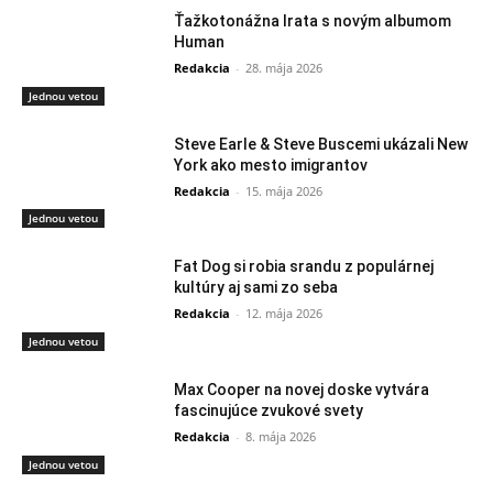
Ťažkotonážna Irata s novým albumom
Human
Redakcia
-
28. mája 2026
Jednou vetou
Steve Earle & Steve Buscemi ukázali New
York ako mesto imigrantov
Redakcia
-
15. mája 2026
Jednou vetou
Fat Dog si robia srandu z populárnej
kultúry aj sami zo seba
Redakcia
-
12. mája 2026
Jednou vetou
Max Cooper na novej doske vytvára
fascinujúce zvukové svety
Redakcia
-
8. mája 2026
Jednou vetou