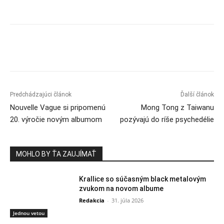
Predchádzajúci článok
Ďalší článok
Nouvelle Vague si pripomenú
Mong Tong z Taiwanu
20. výročie novým albumom
pozývajú do ríše psychedélie
MOHLO BY ŤA ZAUJÍMAŤ
Krallice so súčasným black metalovým
zvukom na novom albume
Redakcia
-
31. júla 2026
Jednou vetou