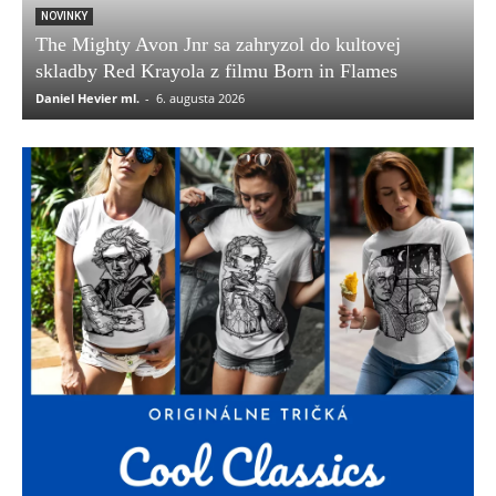
NOVINKY
The Mighty Avon Jnr sa zahryzol do kultovej
skladby Red Krayola z filmu Born in Flames
Daniel Hevier ml.
-
6. augusta 2026