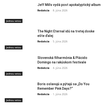
Jeff Mills vydá post apokalyptický album
Redakcia
-
8. júna 2026
Jednou vetou
The Night Eternal idú na tretej doske
ešte ďalej
Redakcia
-
5. júna 2026
Jednou vetou
Slovenská filharmónia & Plácido
Domingo na rakúskom festivale
Redakcia
-
4. júna 2026
Jednou vetou
Boris oslavujú a pýtajú sa „Do You
Remember Pink Days?“
Redakcia
-
1. júna 2026
Jednou vetou