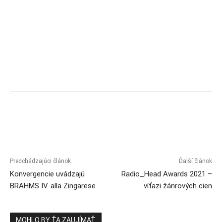
Predchádzajúci článok
Ďalší článok
Konvergencie uvádzajú
Radio_Head Awards 2021 –
BRAHMS IV. alla Zingarese
víťazi žánrových cien
MOHLO BY ŤA ZAUJÍMAŤ