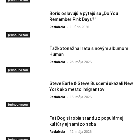
Boris oslavujú a pýtajú sa „Do You
Remember Pink Days?“
Redakcia
-
1. júna 2026
Jednou vetou
Ťažkotonážna Irata s novým albumom
Human
Redakcia
-
28. mája 2026
Jednou vetou
Steve Earle & Steve Buscemi ukázali New
York ako mesto imigrantov
Redakcia
-
15. mája 2026
Jednou vetou
Fat Dog si robia srandu z populárnej
kultúry aj sami zo seba
Redakcia
-
12. mája 2026
Jednou vetou