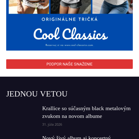
PODPOR NAŠE SNAŽENIE
JEDNOU VETOU
Krallice so súčasným black metalovým
zvukom na novom albume
31. júla 2026
Nový živý album aj koncertný