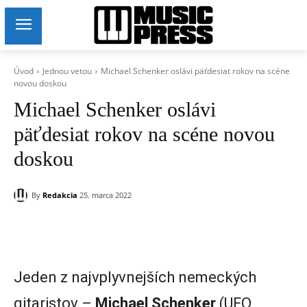
Úvod
Jednou vetou
Michael Schenker oslávi päťdesiat rokov na scéne
novou doskou
Michael Schenker oslávi
päťdesiat rokov na scéne novou
doskou
By
Redakcia
25. marca 2022
Jeden z najvplyvnejších nemeckých
gitaristov –
Michael Schenker
(UFO,