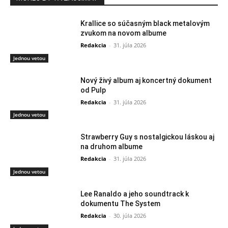
Krallice so súčasným black metalovým
zvukom na novom albume
Redakcia
-
31. júla 2026
Jednou vetou
Nový živý album aj koncertný dokument
od Pulp
Redakcia
-
31. júla 2026
Jednou vetou
Strawberry Guy s nostalgickou láskou aj
na druhom albume
Redakcia
-
31. júla 2026
Jednou vetou
Lee Ranaldo a jeho soundtrack k
dokumentu The System
Redakcia
-
30. júla 2026