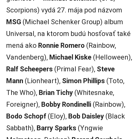
Scorpions) vydá 27. mája pod názvom
MSG
(Michael Schenker Group) album
Universal, na ktorom budú hosťovať také
mená ako
Ronnie Romero
(Rainbow,
Vandenberg),
Michael Kiske
(Helloween),
Ralf Scheepers
(Primal Fear),
Steve
Mann
(Lionheart),
Simon Phillips
(Toto,
The Who),
Brian Tichy
(Whitesnake,
Foreigner),
Bobby Rondinelli
(Rainbow),
Bodo Schopf
(Eloy),
Bob Daisley
(Black
Sabbath),
Barry Sparks
(Yngwie