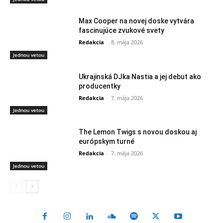
Max Cooper na novej doske vytvára
fascinujúce zvukové svety
Redakcia
-
8. mája 2026
Jednou vetou
Ukrajinská DJka Nastia a jej debut ako
producentky
Redakcia
-
7. mája 2026
Jednou vetou
The Lemon Twigs s novou doskou aj
európskym turné
Redakcia
-
7. mája 2026
Jednou vetou