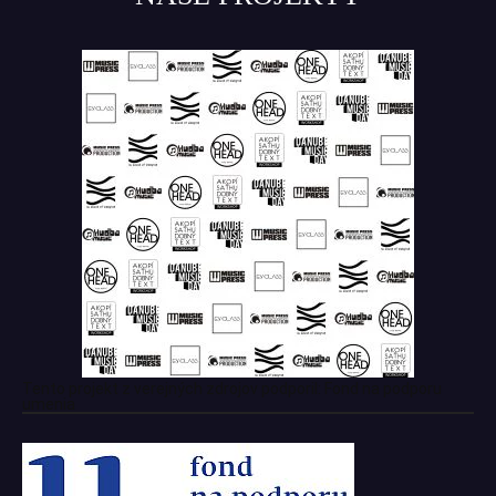
Tento projekt z verejných zdrojov podporil: Fond na podporu
umenia