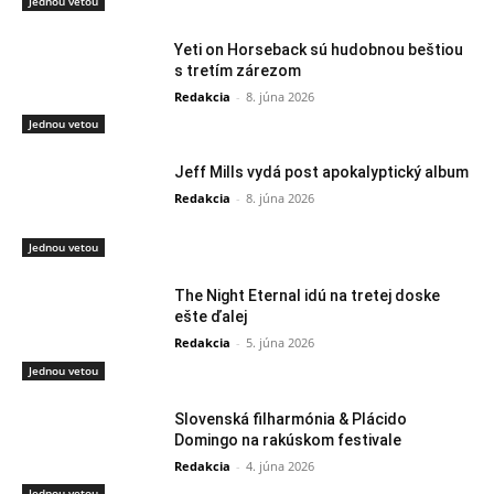
Jednou vetou
Yeti on Horseback sú hudobnou beštiou
s tretím zárezom
Redakcia
-
8. júna 2026
Jednou vetou
Jeff Mills vydá post apokalyptický album
Redakcia
-
8. júna 2026
Jednou vetou
The Night Eternal idú na tretej doske
ešte ďalej
Redakcia
-
5. júna 2026
Jednou vetou
Slovenská filharmónia & Plácido
Domingo na rakúskom festivale
Redakcia
-
4. júna 2026
Jednou vetou