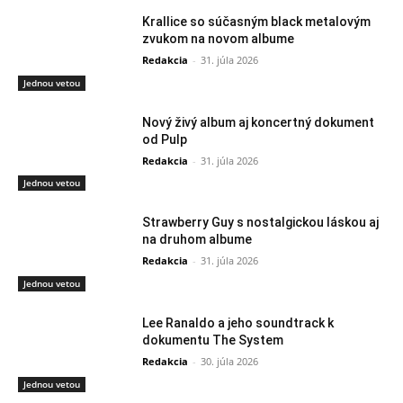
Krallice so súčasným black metalovým
zvukom na novom albume
Redakcia
-
31. júla 2026
Jednou vetou
Nový živý album aj koncertný dokument
od Pulp
Redakcia
-
31. júla 2026
Jednou vetou
Strawberry Guy s nostalgickou láskou aj
na druhom albume
Redakcia
-
31. júla 2026
Jednou vetou
Lee Ranaldo a jeho soundtrack k
dokumentu The System
Redakcia
-
30. júla 2026
Jednou vetou