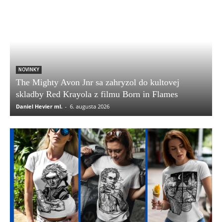
NOVINKY
The Mighty Avon Jnr sa zahryzol do kultovej
skladby Red Krayola z filmu Born in Flames
Daniel Hevier ml.
-
6. augusta 2026