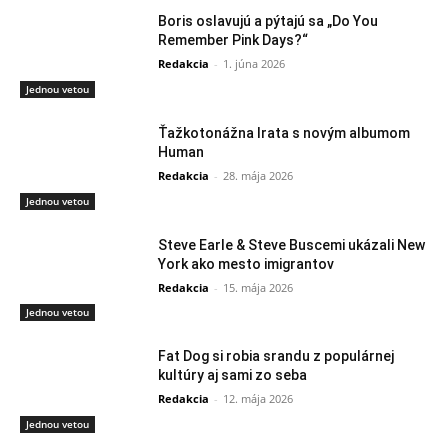
Boris oslavujú a pýtajú sa „Do You
Remember Pink Days?“
Redakcia
-
1. júna 2026
Jednou vetou
Ťažkotonážna Irata s novým albumom
Human
Redakcia
-
28. mája 2026
Jednou vetou
Steve Earle & Steve Buscemi ukázali New
York ako mesto imigrantov
Redakcia
-
15. mája 2026
Jednou vetou
Fat Dog si robia srandu z populárnej
kultúry aj sami zo seba
Redakcia
-
12. mája 2026
Jednou vetou