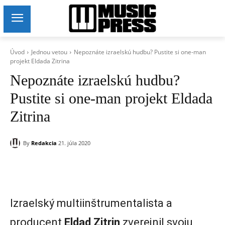
Úvod
Jednou vetou
Nepoznáte izraelskú hudbu? Pustite si one-man
projekt Eldada Zitrina
Nepoznáte izraelskú hudbu?
Pustite si one-man projekt Eldada
Zitrina
By
Redakcia
21. júla 2020
Izraelský multiinštrumentalista a
producent
Eldad Zitrin
zverejnil svoju