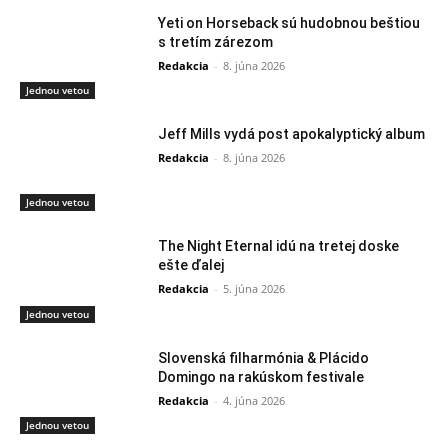
Yeti on Horseback sú hudobnou beštiou
s tretím zárezom
Redakcia
-
8. júna 2026
Jednou vetou
Jeff Mills vydá post apokalyptický album
Redakcia
-
8. júna 2026
Jednou vetou
The Night Eternal idú na tretej doske
ešte ďalej
Redakcia
-
5. júna 2026
Jednou vetou
Slovenská filharmónia & Plácido
Domingo na rakúskom festivale
Redakcia
-
4. júna 2026
Jednou vetou