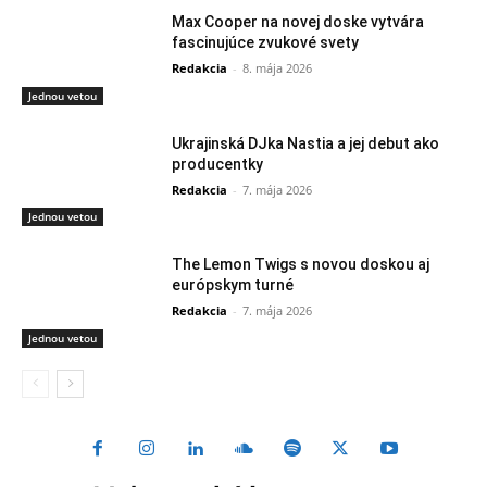
Max Cooper na novej doske vytvára
fascinujúce zvukové svety
Redakcia
-
8. mája 2026
Jednou vetou
Ukrajinská DJka Nastia a jej debut ako
producentky
Redakcia
-
7. mája 2026
Jednou vetou
The Lemon Twigs s novou doskou aj
európskym turné
Redakcia
-
7. mája 2026
Jednou vetou