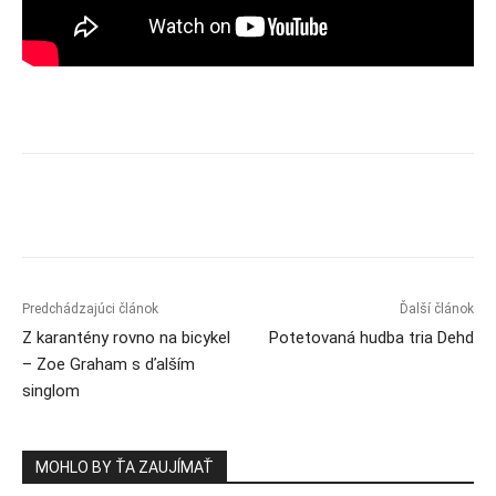
Predchádzajúci článok
Ďalší článok
Z karantény rovno na bicykel
Potetovaná hudba tria Dehd
– Zoe Graham s ďalším
singlom
MOHLO BY ŤA ZAUJÍMAŤ