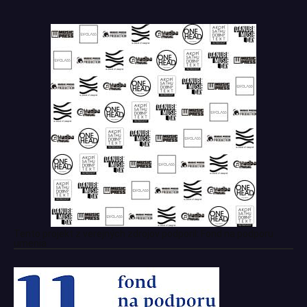
Tento projekt z verejných zdrojov podporil: Fond na podporu
umenia