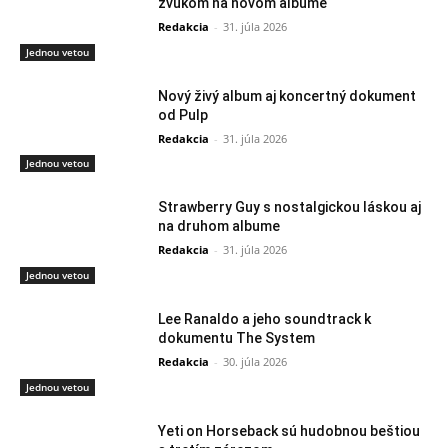
zvukom na novom albume
Redakcia
-
31. júla 2026
Jednou vetou
Nový živý album aj koncertný dokument
od Pulp
Redakcia
-
31. júla 2026
Jednou vetou
Strawberry Guy s nostalgickou láskou aj
na druhom albume
Redakcia
-
31. júla 2026
Jednou vetou
Lee Ranaldo a jeho soundtrack k
dokumentu The System
Redakcia
-
30. júla 2026
Jednou vetou
Yeti on Horseback sú hudobnou beštiou