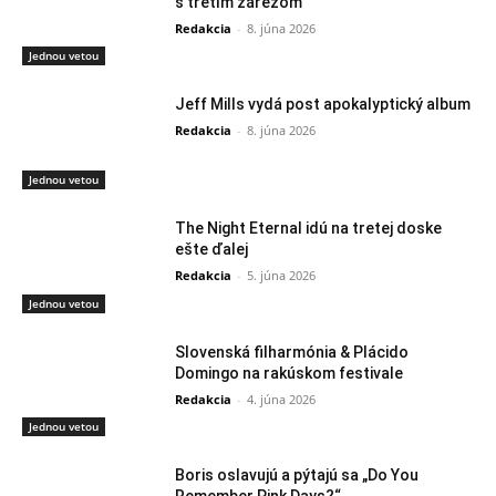
s tretím zárezom
Redakcia
-
8. júna 2026
Jednou vetou
Jeff Mills vydá post apokalyptický album
Redakcia
-
8. júna 2026
Jednou vetou
The Night Eternal idú na tretej doske
ešte ďalej
Redakcia
-
5. júna 2026
Jednou vetou
Slovenská filharmónia & Plácido
Domingo na rakúskom festivale
Redakcia
-
4. júna 2026
Jednou vetou
Boris oslavujú a pýtajú sa „Do You