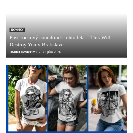
NOVINKY
Post-rockový soundtrack tohto leta – This Will
Destroy You v Bratislave
Daniel Hevier ml.
-
30. júla 2026