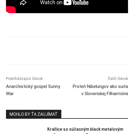
Predchádzajúci článok
Ďalší článok
Anarchistický gospel Sunny
Prsteň Nibelungov ako suita
War
v Slovenskej Filharmónii
MOHLO BY ŤA ZAUJÍMAŤ
Krallice so súčasným black metalovým