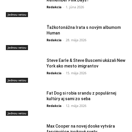
Remember Pink Days?“
Redakcia
-
1. júna 2026
Jednou vetou
Ťažkotonážna Irata s novým albumom
Human
Redakcia
-
28. mája 2026
Jednou vetou
Steve Earle & Steve Buscemi ukázali New
York ako mesto imigrantov
Redakcia
-
15. mája 2026
Jednou vetou
Fat Dog si robia srandu z populárnej
kultúry aj sami zo seba
Redakcia
-
12. mája 2026
Jednou vetou
Max Cooper na novej doske vytvára
fascinujúce zvukové svety