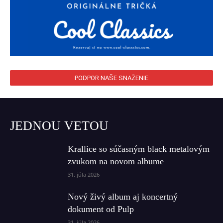
PODPOR NAŠE SNAŽENIE
JEDNOU VETOU
Krallice so súčasným black metalovým
zvukom na novom albume
31. júla 2026
Nový živý album aj koncertný
dokument od Pulp
31. júla 2026