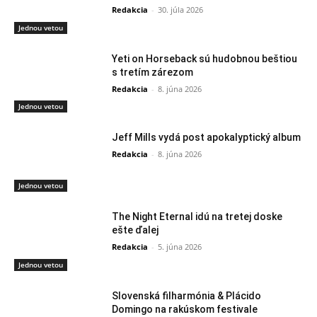
Redakcia
-
30. júla 2026
Jednou vetou
Yeti on Horseback sú hudobnou beštiou
s tretím zárezom
Redakcia
-
8. júna 2026
Jednou vetou
Jeff Mills vydá post apokalyptický album
Redakcia
-
8. júna 2026
Jednou vetou
The Night Eternal idú na tretej doske
ešte ďalej
Redakcia
-
5. júna 2026
Jednou vetou
Slovenská filharmónia & Plácido
Domingo na rakúskom festivale