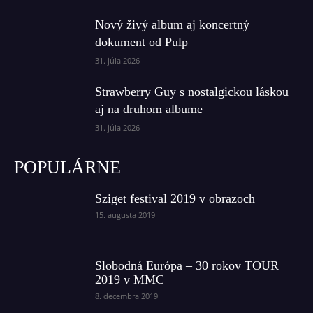
Nový živý album aj koncertný
dokument od Pulp
31. júla 2026
Strawberry Guy s nostalgickou láskou
aj na druhom albume
31. júla 2026
POPULÁRNE
Sziget festival 2019 v obrazoch
15. augusta 2019
Slobodná Európa – 30 rokov TOUR
2019 v MMC
8. decembra 2019