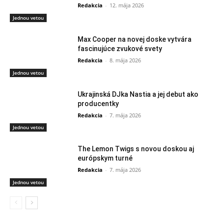
Redakcia
-
12. mája 2026
Jednou vetou
Max Cooper na novej doske vytvára
fascinujúce zvukové svety
Redakcia
-
8. mája 2026
Jednou vetou
Ukrajinská DJka Nastia a jej debut ako
producentky
Redakcia
-
7. mája 2026
Jednou vetou
The Lemon Twigs s novou doskou aj
európskym turné
Redakcia
-
7. mája 2026
Jednou vetou