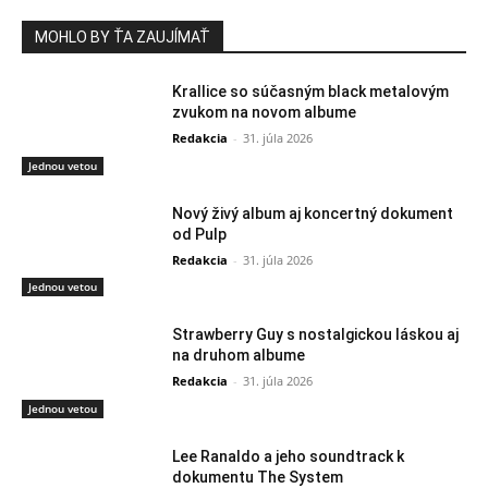
MOHLO BY ŤA ZAUJÍMAŤ
Krallice so súčasným black metalovým
zvukom na novom albume
Redakcia
-
31. júla 2026
Jednou vetou
Nový živý album aj koncertný dokument
od Pulp
Redakcia
-
31. júla 2026
Jednou vetou
Strawberry Guy s nostalgickou láskou aj
na druhom albume
Redakcia
-
31. júla 2026
Jednou vetou
Lee Ranaldo a jeho soundtrack k
dokumentu The System