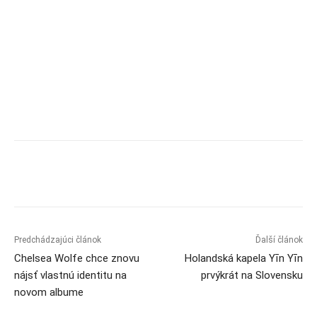
Predchádzajúci článok
Ďalší článok
Chelsea Wolfe chce znovu
Holandská kapela Yīn Yīn
nájsť vlastnú identitu na
prvýkrát na Slovensku
novom albume