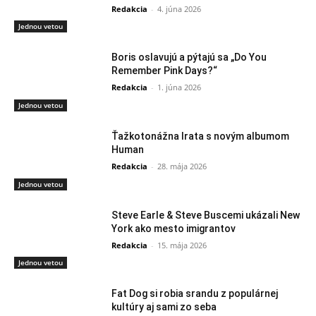
Redakcia
-
4. júna 2026
Jednou vetou
Boris oslavujú a pýtajú sa „Do You
Remember Pink Days?“
Redakcia
-
1. júna 2026
Jednou vetou
Ťažkotonážna Irata s novým albumom
Human
Redakcia
-
28. mája 2026
Jednou vetou
Steve Earle & Steve Buscemi ukázali New
York ako mesto imigrantov
Redakcia
-
15. mája 2026
Jednou vetou
Fat Dog si robia srandu z populárnej
kultúry aj sami zo seba