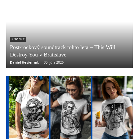
NOVINKY
Post-rockový soundtrack tohto leta – This Will
Destroy You v Bratislave
Daniel Hevier ml.
-
30. júla 2026