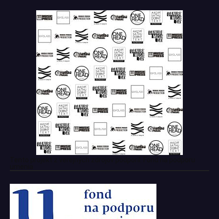
Tento projekt z verejných zdrojov podporil: Fond na podporu
umenia