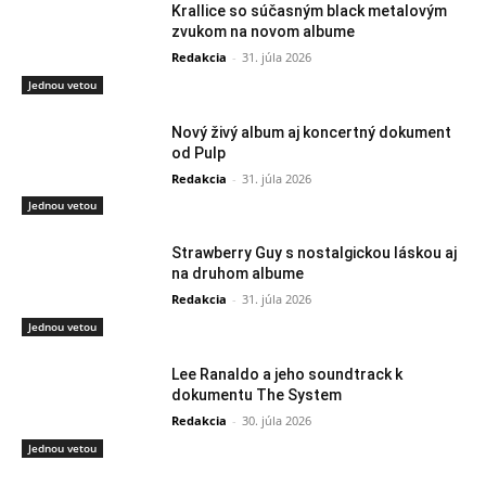
Krallice so súčasným black metalovým
zvukom na novom albume
Redakcia
-
31. júla 2026
Jednou vetou
Nový živý album aj koncertný dokument
od Pulp
Redakcia
-
31. júla 2026
Jednou vetou
Strawberry Guy s nostalgickou láskou aj
na druhom albume
Redakcia
-
31. júla 2026
Jednou vetou
Lee Ranaldo a jeho soundtrack k
dokumentu The System
Redakcia
-
30. júla 2026
Jednou vetou