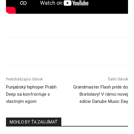
Predchádzajúci článok
Ďalší článok
Punjabský hiphoper Prabh
Grandmaster Flash príde do
Deep sa konfrontuje s
Bratislavy! V rámci novej
vlastným egom
edície Danube Music Day
MOHLO BY ŤA ZAUJÍMAŤ