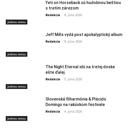
Yeti on Horseback sú hudobnou beštiou
s tretím zárezom
Redakcia
-
8. júna 2026
Jednou vetou
Jeff Mills vydá post apokalyptický album
Redakcia
-
8. júna 2026
Jednou vetou
The Night Eternal idú na tretej doske
ešte ďalej
Redakcia
-
5. júna 2026
Jednou vetou
Slovenská filharmónia & Plácido
Domingo na rakúskom festivale
Redakcia
-
4. júna 2026
Jednou vetou