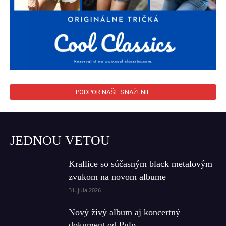
PODPOR NAŠE SNAŽENIE
JEDNOU VETOU
Krallice so súčasným black metalovým
zvukom na novom albume
31. júla 2026
Nový živý album aj koncertný
dokument od Pulp