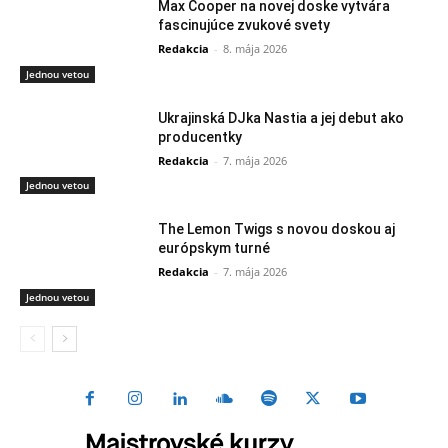
Max Cooper na novej doske vytvára
fascinujúce zvukové svety
Redakcia
-
8. mája 2026
Jednou vetou
Ukrajinská DJka Nastia a jej debut ako
producentky
Redakcia
-
7. mája 2026
Jednou vetou
The Lemon Twigs s novou doskou aj
európskym turné
Redakcia
-
7. mája 2026
Jednou vetou