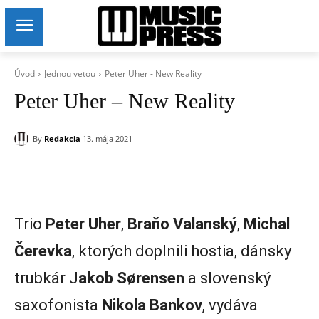
Úvod
Jednou vetou
Peter Uher - New Reality
Peter Uher – New Reality
By
Redakcia
13. mája 2021
Trio
Peter Uher
,
Braňo Valanský
,
Michal
Čerevka
, ktorých doplnili hostia, dánsky
trubkár J
akob Sørensen
a slovenský
saxofonista
Nikola Bankov
, vydáva