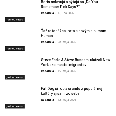
Boris oslavujú a pýtajú sa „Do You
Remember Pink Days?“
Redakcia
-
1. júna 2026
Jednou vetou
Ťažkotonážna Irata s novým albumom
Human
Redakcia
-
28. mája 2026
Jednou vetou
Steve Earle & Steve Buscemi ukázali New
York ako mesto imigrantov
Redakcia
-
15. mája 2026
Jednou vetou
Fat Dog si robia srandu z populárnej
kultúry aj sami zo seba
Redakcia
-
12. mája 2026
Jednou vetou