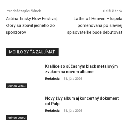
Predchádzajúci článok
Ďalší článok
Začína fínsky Flow Festival,
Lathe of Heaven – kapela
ktorý sa zbavil jedného zo
pomenovaná po slávnej
sponzorov
spisovateľke bude debutovať
MOHLO BY ŤA ZAUJÍMAŤ
Krallice so súčasným black metalovým
zvukom na novom albume
Redakcia
-
31. júla 2026
Jednou vetou
Nový živý album aj koncertný dokument
od Pulp
Redakcia
-
31. júla 2026
Jednou vetou