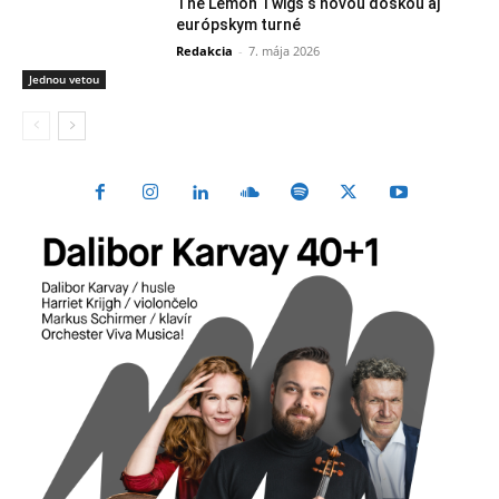
The Lemon Twigs s novou doskou aj
európskym turné
Redakcia
-
7. mája 2026
Jednou vetou