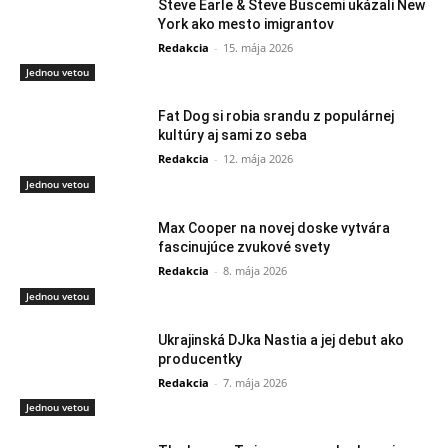
Steve Earle & Steve Buscemi ukázali New
York ako mesto imigrantov
Redakcia
-
15. mája 2026
Jednou vetou
Fat Dog si robia srandu z populárnej
kultúry aj sami zo seba
Redakcia
-
12. mája 2026
Jednou vetou
Max Cooper na novej doske vytvára
fascinujúce zvukové svety
Redakcia
-
8. mája 2026
Jednou vetou
Ukrajinská DJka Nastia a jej debut ako
producentky
Redakcia
-
7. mája 2026
Jednou vetou