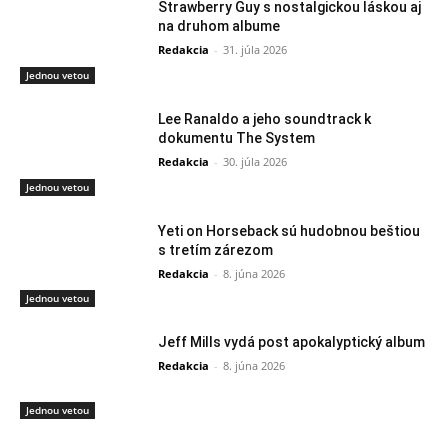
Strawberry Guy s nostalgickou láskou aj
na druhom albume
Redakcia
-
31. júla 2026
Jednou vetou
Lee Ranaldo a jeho soundtrack k
dokumentu The System
Redakcia
-
30. júla 2026
Jednou vetou
Yeti on Horseback sú hudobnou beštiou
s tretím zárezom
Redakcia
-
8. júna 2026
Jednou vetou
Jeff Mills vydá post apokalyptický album
Redakcia
-
8. júna 2026
Jednou vetou