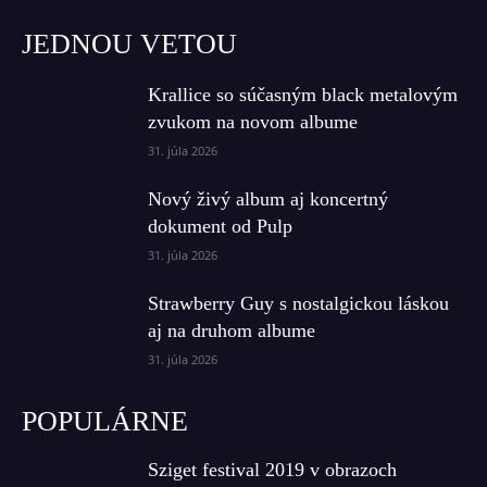
JEDNOU VETOU
Krallice so súčasným black metalovým
zvukom na novom albume
31. júla 2026
Nový živý album aj koncertný
dokument od Pulp
31. júla 2026
Strawberry Guy s nostalgickou láskou
aj na druhom albume
31. júla 2026
POPULÁRNE
Sziget festival 2019 v obrazoch