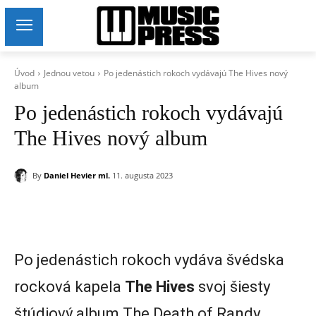
Úvod
Jednou vetou
Po jedenástich rokoch vydávajú The Hives nový
album
Po jedenástich rokoch vydávajú
The Hives nový album
By
Daniel Hevier ml.
11. augusta 2023
Po jedenástich rokoch vydáva švédska
rocková kapela
The Hives
svoj šiesty
štúdiový album The Death of Randy