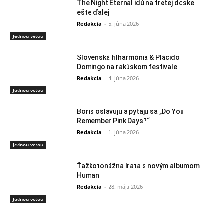
The Night Eternal idú na tretej doske
ešte ďalej
Redakcia
-
5. júna 2026
Jednou vetou
Slovenská filharmónia & Plácido
Domingo na rakúskom festivale
Redakcia
-
4. júna 2026
Jednou vetou
Boris oslavujú a pýtajú sa „Do You
Remember Pink Days?“
Redakcia
-
1. júna 2026
Jednou vetou
Ťažkotonážna Irata s novým albumom
Human
Redakcia
-
28. mája 2026
Jednou vetou