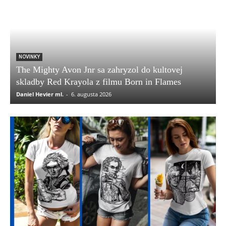
NOVINKY
The Mighty Avon Jnr sa zahryzol do kultovej
skladby Red Krayola z filmu Born in Flames
Daniel Hevier ml.
-
6. augusta 2026