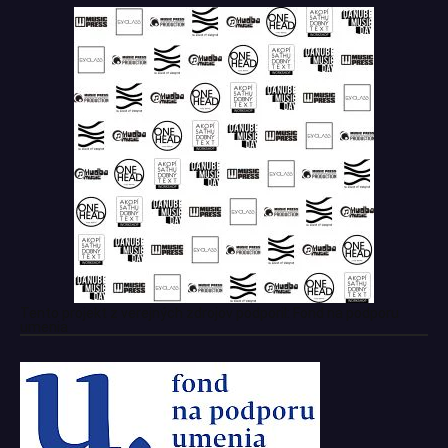
Tento projekt z verejných zdrojov podporil: Fond na podporu
umenia