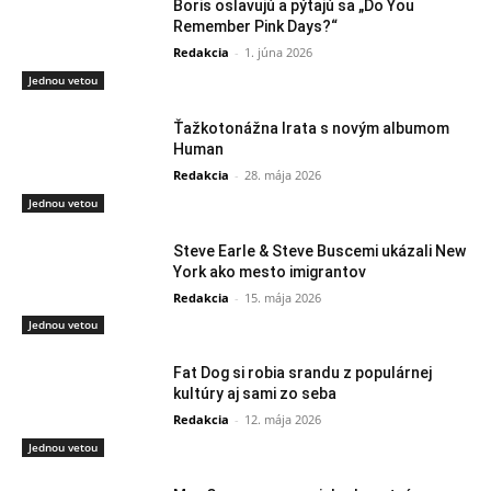
Boris oslavujú a pýtajú sa „Do You
Remember Pink Days?“
Redakcia
-
1. júna 2026
Jednou vetou
Ťažkotonážna Irata s novým albumom
Human
Redakcia
-
28. mája 2026
Jednou vetou
Steve Earle & Steve Buscemi ukázali New
York ako mesto imigrantov
Redakcia
-
15. mája 2026
Jednou vetou
Fat Dog si robia srandu z populárnej
kultúry aj sami zo seba
Redakcia
-
12. mája 2026
Jednou vetou