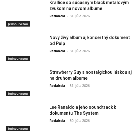
Krallice so súčasným black metalovým
zvukom na novom albume
Redakcia
-
31. júla 2026
Jednou vetou
Nový živý album aj koncertný dokument
od Pulp
Redakcia
-
31. júla 2026
Jednou vetou
Strawberry Guy s nostalgickou láskou aj
na druhom albume
Redakcia
-
31. júla 2026
Jednou vetou
Lee Ranaldo a jeho soundtrack k
dokumentu The System
Redakcia
-
30. júla 2026
Jednou vetou