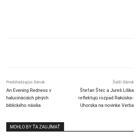
Predchádzajúci článok
Ďalší článok
An Evening Redness v
Štefan Štec a Jureš Líška
halucináciách plných
reflektujú rozpad Rakúska-
biblického násilia
Uhorska na novinke Verba
MOHLO BY ŤA ZAUJÍMAŤ