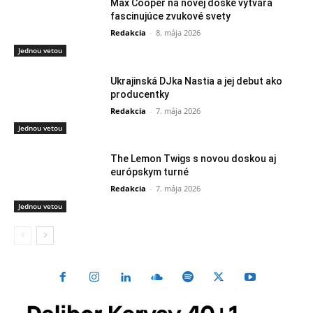
Max Cooper na novej doske vytvára
fascinujúce zvukové svety
Redakcia
-
8. mája 2026
Jednou vetou
Ukrajinská DJka Nastia a jej debut ako
producentky
Redakcia
-
7. mája 2026
Jednou vetou
The Lemon Twigs s novou doskou aj
európskym turné
Redakcia
-
7. mája 2026
Jednou vetou