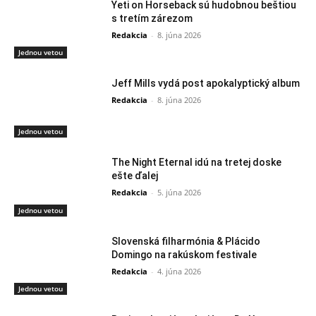
Yeti on Horseback sú hudobnou beštiou
s tretím zárezom
Redakcia
-
8. júna 2026
Jednou vetou
Jeff Mills vydá post apokalyptický album
Redakcia
-
8. júna 2026
Jednou vetou
The Night Eternal idú na tretej doske
ešte ďalej
Redakcia
-
5. júna 2026
Jednou vetou
Slovenská filharmónia & Plácido
Domingo na rakúskom festivale
Redakcia
-
4. júna 2026
Jednou vetou