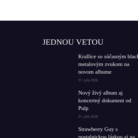
JEDNOU VETOU
Krallice so súčasným blac
metalovým zvukom na
novom albume
31. júla 2026
Nový živý album aj
koncertný dokument od
Pulp
31. júla 2026
Strawberry Guy s
nostalgickou láskou aj na