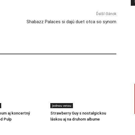
Ďalší článok
Shabazz Palaces si dajú duet otca so synom
Jednou vetou
lbum aj koncertný
Strawberry Guy s nostalgickou
d Pulp
láskou aj na druhom albume