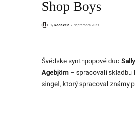
Shop Boys
By
Redakcia
7. septembra 2023
Zdieľam
Švédske synthpopové duo
Sall
Agebjörn
– spracovali skladbu 
singel, ktorý spracoval známy