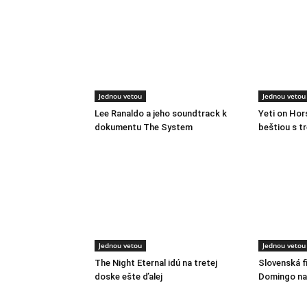
Jednou vetou
Jednou vetou
Lee Ranaldo a jeho soundtrack k
Yeti on Ho
dokumentu The System
beštiou s t
Jednou vetou
Jednou vetou
The Night Eternal idú na tretej
Slovenská f
doske ešte ďalej
Domingo na 