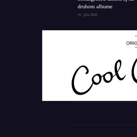
druhom albume
31. júla 2026