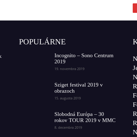
POPULÁRNE
Incognito – Sono Centrum
k
N
2019
J
19. novembra 2019
N
Sziget festival 2019 v
R
obrazoch
F
15. augusta 2019
F
R
Slobodná Európa – 30
rokov TOUR 2019 v MMC
R
8. decembra 2019
N