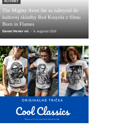
NOVINKY
The Mighty Avon Jnr sa zahryzol do
kultovej skladby Red Krayola z filmu
Born in Flames
Daniel Hevier ml.
-
6. augusta 2026