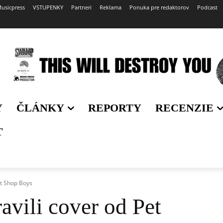
usicpress
VSTUPENKY
Partneri
Reklama
Ponuka pre redaktorov
Podcast
Y
ČLÁNKY
REPORTY
RECENZIE
T
et Shop Boys
avili cover od Pet