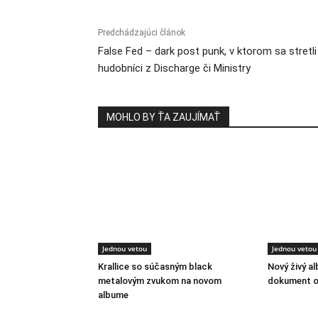
Predchádzajúci článok
False Fed – dark post punk, v ktorom sa stretli
hudobníci z Discharge či Ministry
MOHLO BY ŤA ZAUJÍMAŤ
Jednou vetou
Jednou vetou
Krallice so súčasným black
Nový živý a
metalovým zvukom na novom
dokument o
albume