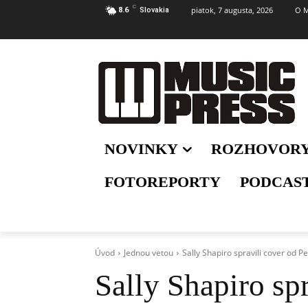
C
piatok, 7 augusta, 2026
O M
8.6
Slovakia
NOVINKY
ROZHOVOR
FOTOREPORTY
PODCAS
Úvod
Jednou vetou
Sally Shapiro spravili cover od P
Sally Shapiro spr