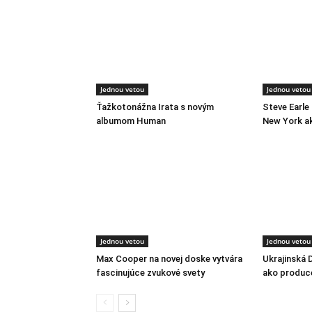
Jednou vetou
Jednou vetou
Ťažkotonážna Irata s novým
Steve Earle
albumom Human
New York a
Jednou vetou
Jednou vetou
Max Cooper na novej doske vytvára
Ukrajinská 
fascinujúce zvukové svety
ako produc