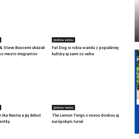
Jednou vetou
 & Steve Buscemi ukázali
Fat Dog si robia srandu z populárnej
ko mesto imigrantov
kultúry aj sami zo seba
Jednou vetou
DJka Nastia a jej debut
The Lemon Twigs s novou doskou aj
entky
európskym turné