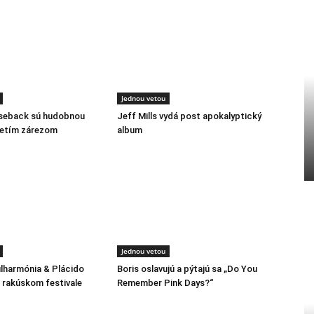
Jednou vetou
rseback sú hudobnou
Jeff Mills vydá post apokalyptický
retím zárezom
album
Jednou vetou
ilharmónia & Plácido
Boris oslavujú a pýtajú sa „Do You
rakúskom festivale
Remember Pink Days?“