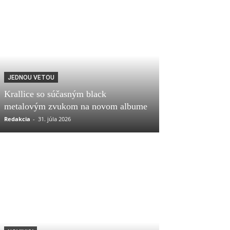
JEDNOU VETOU
Krallice so súčasným black
metalovým zvukom na novom albume
Redakcia
-
31. júla 2026