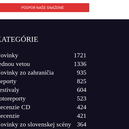
PODPOR NAŠE SNAŽENIE
KATEGÓRIE
ovinky
1721
ednou vetou
1336
ovinky zo zahraničia
935
eporty
825
estivaly
604
otoreporty
523
ecenzie CD
424
ecenzie
421
ovinky zo slovenskej scény
364