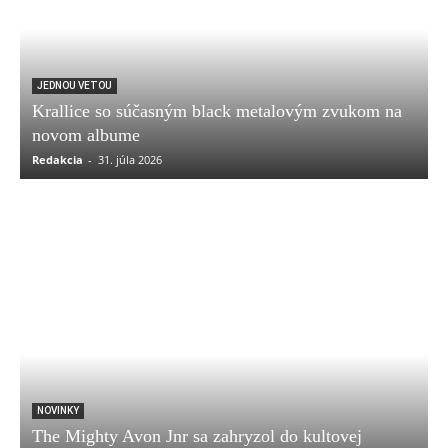
JEDNOU VETOU
Krallice so súčasným black metalovým zvukom na
novom albume
Redakcia
-
31. júla 2026
NOVINKY
The Mighty Avon Jnr sa zahryzol do kultovej