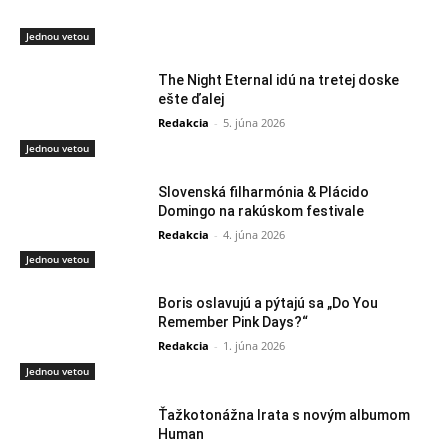
Jednou vetou
The Night Eternal idú na tretej doske
ešte ďalej
Redakcia
-
5. júna 2026
Jednou vetou
Slovenská filharmónia & Plácido
Domingo na rakúskom festivale
Redakcia
-
4. júna 2026
Jednou vetou
Boris oslavujú a pýtajú sa „Do You
Remember Pink Days?“
Redakcia
-
1. júna 2026
Jednou vetou
Ťažkotonážna Irata s novým albumom
Human