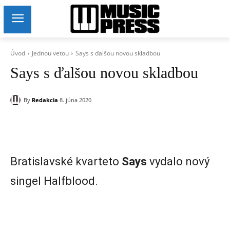
Úvod
Jednou vetou
Says s ďalšou novou skladbou
Says s ďalšou novou skladbou
By
Redakcia
8. júna 2020
Bratislavské kvarteto
Says
vydalo nový
singel Halfblood.