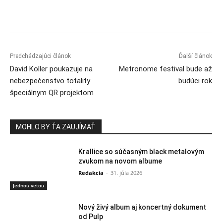
Predchádzajúci článok
Ďalší článok
David Koller poukazuje na
Metronome festival bude až
nebezpečenstvo totality
budúci rok
špeciálnym QR projektom
MOHLO BY ŤA ZAUJÍMAŤ
Krallice so súčasným black metalovým
zvukom na novom albume
Redakcia
-
31. júla 2026
Jednou vetou
Nový živý album aj koncertný dokument
od Pulp