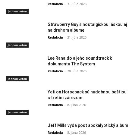
Redakcia
-
31. júla 2026
Jednou vetou
Strawberry Guy s nostalgickou láskou aj
na druhom albume
Redakcia
-
31. júla 2026
Jednou vetou
Lee Ranaldo a jeho soundtrack k
dokumentu The System
Redakcia
-
30. júla 2026
Jednou vetou
Yeti on Horseback sú hudobnou beštiou
s tretím zárezom
Redakcia
-
8. júna 2026
Jednou vetou
Jeff Mills vydá post apokalyptický album
Redakcia
-
8. júna 2026