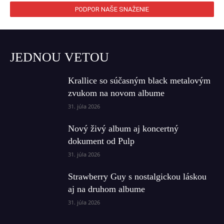
PODPOR NAŠE SNAŽENIE
JEDNOU VETOU
Krallice so súčasným black metalovým
zvukom na novom albume
31. júla 2026
Nový živý album aj koncertný
dokument od Pulp
31. júla 2026
Strawberry Guy s nostalgickou láskou
aj na druhom albume
31. júla 2026