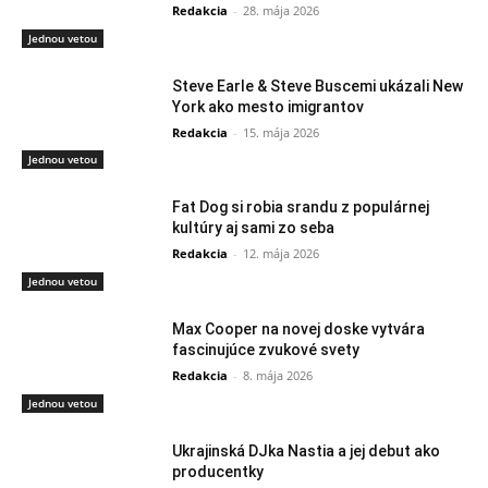
Redakcia
-
28. mája 2026
Jednou vetou
Steve Earle & Steve Buscemi ukázali New
York ako mesto imigrantov
Redakcia
-
15. mája 2026
Jednou vetou
Fat Dog si robia srandu z populárnej
kultúry aj sami zo seba
Redakcia
-
12. mája 2026
Jednou vetou
Max Cooper na novej doske vytvára
fascinujúce zvukové svety
Redakcia
-
8. mája 2026
Jednou vetou
Ukrajinská DJka Nastia a jej debut ako
producentky