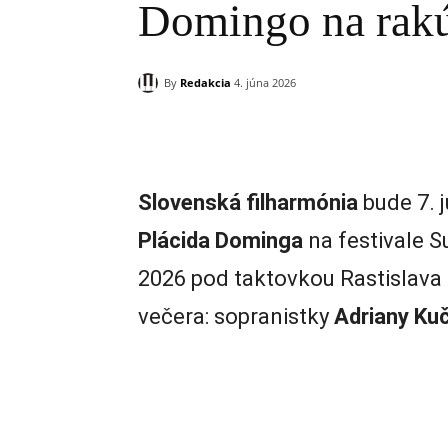
Domingo na rakú
By
Redakcia
4. júna 2026
Zdieľam
Slovenská filharmónia
bude 7. 
Plácida Dominga
na festivale 
2026 pod taktovkou Rastislava 
večera: sopranistky
Adriany Ku