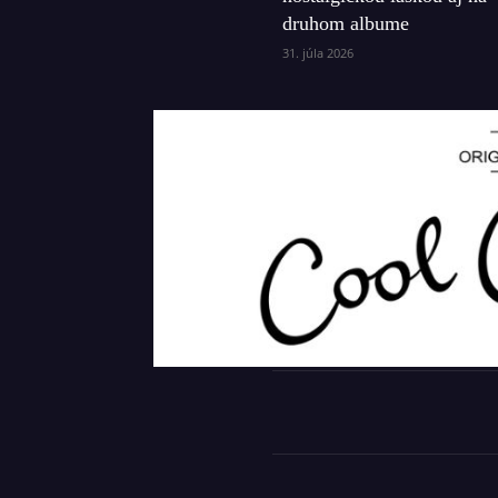
druhom albume
31. júla 2026