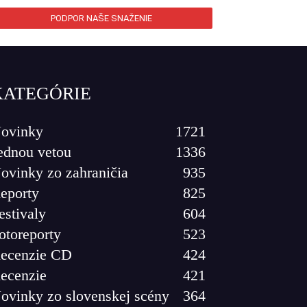
PODPOR NAŠE SNAŽENIE
KATEGÓRIE
ovinky
1721
ednou vetou
1336
ovinky zo zahraničia
935
eporty
825
estivaly
604
otoreporty
523
ecenzie CD
424
ecenzie
421
ovinky zo slovenskej scény
364