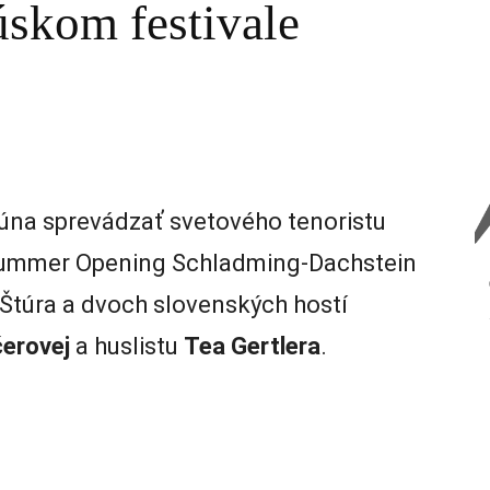
skom festivale
júna sprevádzať svetového tenoristu
Summer Opening Schladming-Dachstein
Štúra a dvoch slovenských hostí
čerovej
a huslistu
Tea Gertlera
.