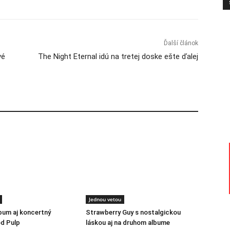
Ďalší článok
vé
The Night Eternal idú na tretej doske ešte ďalej
Jednou vetou
lbum aj koncertný
Strawberry Guy s nostalgickou
d Pulp
láskou aj na druhom albume