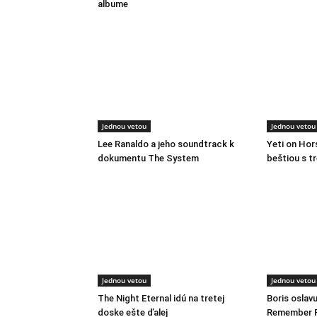
albume
Jednou vetou
Jednou vetou
Lee Ranaldo a jeho soundtrack k
Yeti on Ho
dokumentu The System
beštiou s t
Jednou vetou
Jednou vetou
The Night Eternal idú na tretej
Boris oslavu
doske ešte ďalej
Remember P