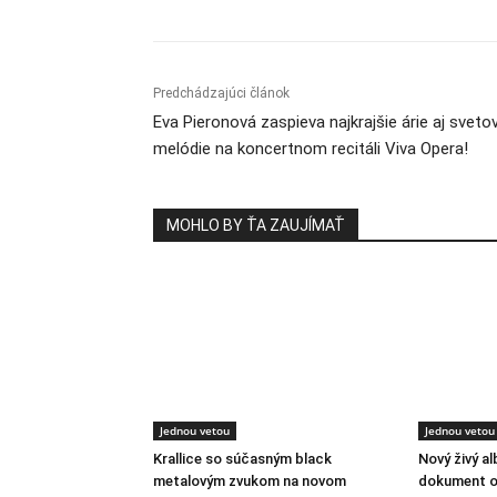
Predchádzajúci článok
Eva Pieronová zaspieva najkrajšie árie aj sveto
melódie na koncertnom recitáli Viva Opera!
MOHLO BY ŤA ZAUJÍMAŤ
Jednou vetou
Jednou vetou
Krallice so súčasným black
Nový živý a
metalovým zvukom na novom
dokument o