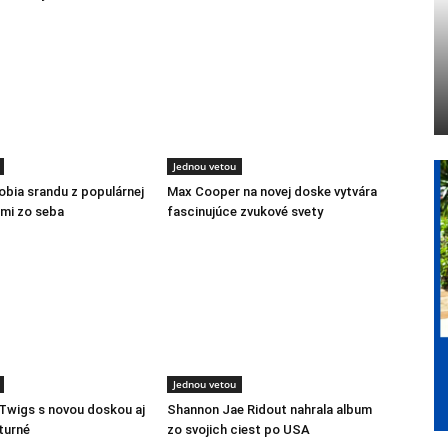
Jednou vetou
robia srandu z populárnej
Max Cooper na novej doske vytvára
ami zo seba
fascinujúce zvukové svety
Jednou vetou
Twigs s novou doskou aj
Shannon Jae Ridout nahrala album
turné
zo svojich ciest po USA