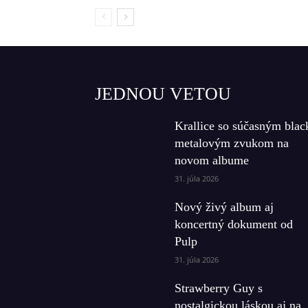
JEDNOU VETOU
Krallice so súčasným blac
metalovým zvukom na
novom albume
31. júla 2026
Nový živý album aj
koncertný dokument od
Pulp
31. júla 2026
Strawberry Guy s
nostalgickou láskou aj na