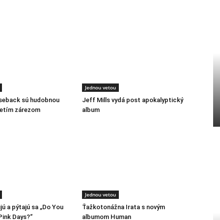
Jednou vetou
rseback sú hudobnou
Jeff Mills vydá post apokalyptický
retím zárezom
album
Jednou vetou
jú a pýtajú sa „Do You
Ťažkotonážna Irata s novým
ink Days?“
albumom Human