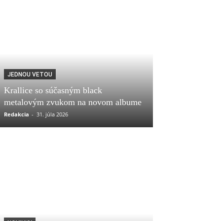
JEDNOU VETOU
Krallice so súčasným black
metalovým zvukom na novom albume
Redakcia
-
31. júla 2026