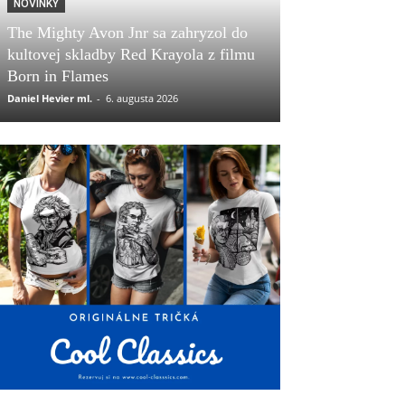
NOVINKY
The Mighty Avon Jnr sa zahryzol do
kultovej skladby Red Krayola z filmu
Born in Flames
Daniel Hevier ml.
-
6. augusta 2026