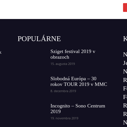
POPULÁRNE
Sziget festival 2019 v
k
N
obrazoch
J
15. augusta 2019
N
Slobodná Európa – 30
R
rokov TOUR 2019 v MMC
F
8. decembra 2019
F
R
Incognito – Sono Centrum
2019
R
19. novembra 2019
N