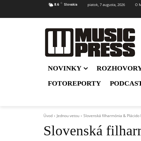
C
piatok, 7 augusta, 2026
O M
8.6
Slovakia
NOVINKY
ROZHOVOR
FOTOREPORTY
PODCAS
Úvod
Jednou vetou
Slovenská filharmónia & Plácido
Slovenská filha