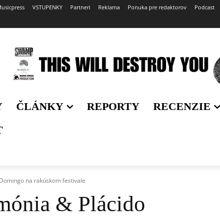
usicpress
VSTUPENKY
Partneri
Reklama
Ponuka pre redaktorov
Podcast
Y
ČLÁNKY
REPORTY
RECENZIE
T
 Domingo na rakúskom festivale
rmónia & Plácido