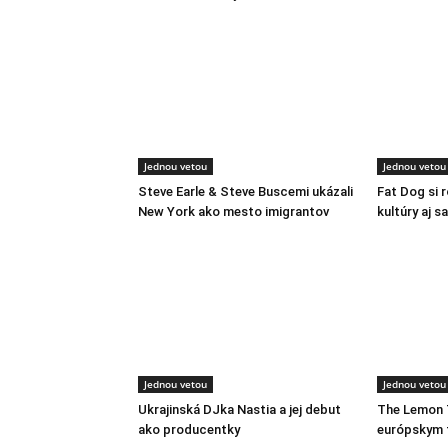
Jednou vetou
Jednou vetou
Steve Earle & Steve Buscemi ukázali
Fat Dog si 
New York ako mesto imigrantov
kultúry aj s
Jednou vetou
Jednou vetou
Ukrajinská DJka Nastia a jej debut
The Lemon 
ako producentky
európskym 