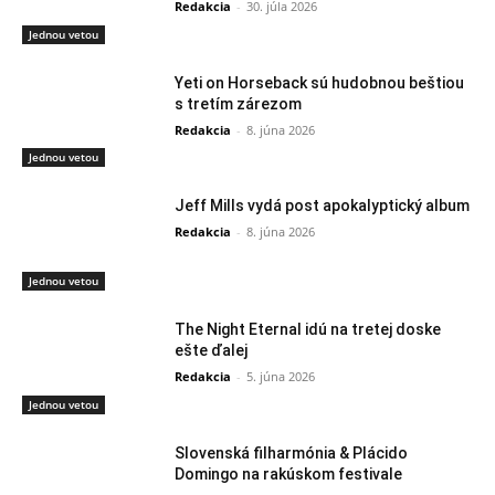
Redakcia
-
30. júla 2026
Jednou vetou
Yeti on Horseback sú hudobnou beštiou
s tretím zárezom
Redakcia
-
8. júna 2026
Jednou vetou
Jeff Mills vydá post apokalyptický album
Redakcia
-
8. júna 2026
Jednou vetou
The Night Eternal idú na tretej doske
ešte ďalej
Redakcia
-
5. júna 2026
Jednou vetou
Slovenská filharmónia & Plácido
Domingo na rakúskom festivale