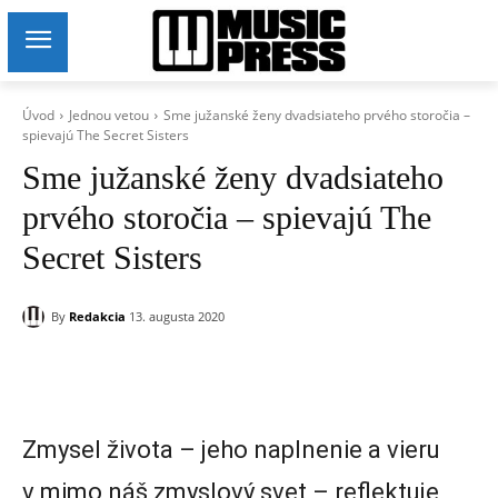
Úvod
Jednou vetou
Sme južanské ženy dvadsiateho prvého storočia –
spievajú The Secret Sisters
Sme južanské ženy dvadsiateho
prvého storočia – spievajú The
Secret Sisters
By
Redakcia
13. augusta 2020
Zmysel života – jeho naplnenie a vieru
v mimo náš zmyslový svet – reflektuje