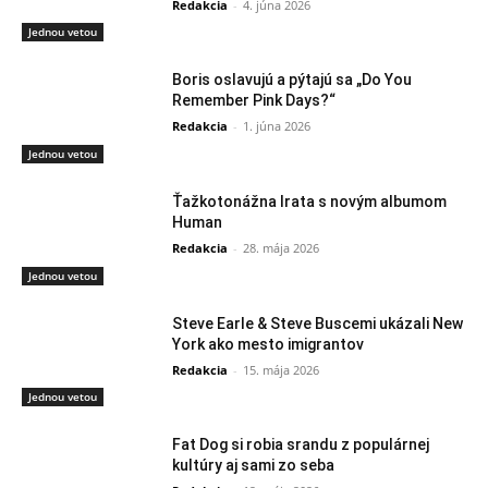
Redakcia
-
4. júna 2026
Jednou vetou
Boris oslavujú a pýtajú sa „Do You
Remember Pink Days?“
Redakcia
-
1. júna 2026
Jednou vetou
Ťažkotonážna Irata s novým albumom
Human
Redakcia
-
28. mája 2026
Jednou vetou
Steve Earle & Steve Buscemi ukázali New
York ako mesto imigrantov
Redakcia
-
15. mája 2026
Jednou vetou
Fat Dog si robia srandu z populárnej
kultúry aj sami zo seba