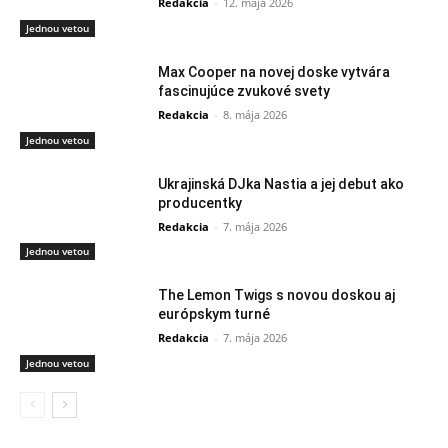
Redakcia
-
12. mája 2026
Jednou vetou
Max Cooper na novej doske vytvára
fascinujúce zvukové svety
Redakcia
-
8. mája 2026
Jednou vetou
Ukrajinská DJka Nastia a jej debut ako
producentky
Redakcia
-
7. mája 2026
Jednou vetou
The Lemon Twigs s novou doskou aj
európskym turné
Redakcia
-
7. mája 2026
Jednou vetou