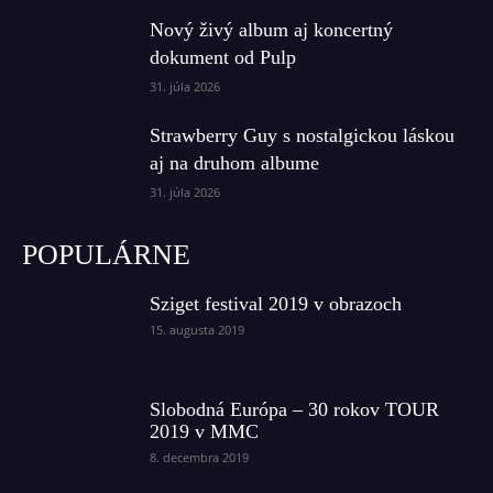
Nový živý album aj koncertný
dokument od Pulp
31. júla 2026
Strawberry Guy s nostalgickou láskou
aj na druhom albume
31. júla 2026
POPULÁRNE
Sziget festival 2019 v obrazoch
15. augusta 2019
Slobodná Európa – 30 rokov TOUR
2019 v MMC
8. decembra 2019