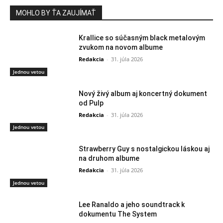
MOHLO BY ŤA ZAUJÍMAŤ
Krallice so súčasným black metalovým
zvukom na novom albume
Redakcia
-
31. júla 2026
Jednou vetou
Nový živý album aj koncertný dokument
od Pulp
Redakcia
-
31. júla 2026
Jednou vetou
Strawberry Guy s nostalgickou láskou aj
na druhom albume
Redakcia
-
31. júla 2026
Jednou vetou
Lee Ranaldo a jeho soundtrack k
dokumentu The System