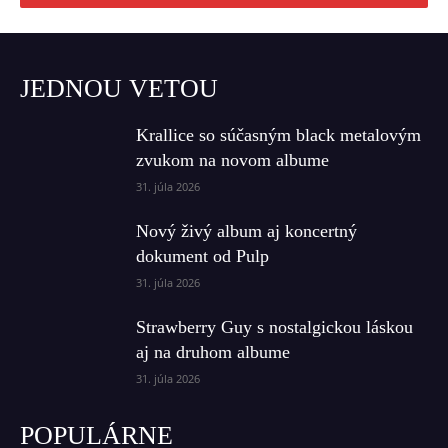
JEDNOU VETOU
Krallice so súčasným black metalovým
zvukom na novom albume
31. júla 2026
Nový živý album aj koncertný
dokument od Pulp
31. júla 2026
Strawberry Guy s nostalgickou láskou
aj na druhom albume
31. júla 2026
POPULÁRNE