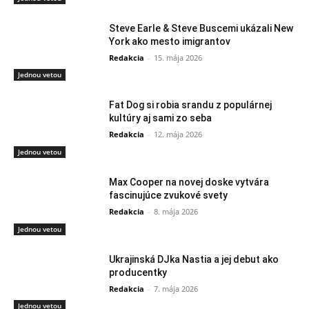
Steve Earle & Steve Buscemi ukázali New
York ako mesto imigrantov
Redakcia
-
15. mája 2026
Jednou vetou
Fat Dog si robia srandu z populárnej
kultúry aj sami zo seba
Redakcia
-
12. mája 2026
Jednou vetou
Max Cooper na novej doske vytvára
fascinujúce zvukové svety
Redakcia
-
8. mája 2026
Jednou vetou
Ukrajinská DJka Nastia a jej debut ako
producentky
Redakcia
-
7. mája 2026
Jednou vetou