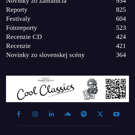
Novinky zo zahraničia
934
Reporty
825
Festivaly
604
Fotoreporty
523
Recenzie CD
424
Recenzie
421
Novinky zo slovenskej scény
364