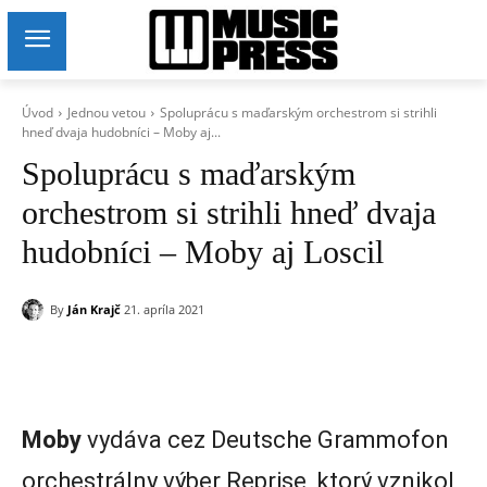
Úvod
Jednou vetou
Spoluprácu s maďarským orchestrom si strihli
hneď dvaja hudobníci – Moby aj...
Spoluprácu s maďarským
orchestrom si strihli hneď dvaja
hudobníci – Moby aj Loscil
By
Ján Krajč
21. apríla 2021
Moby
vydáva cez Deutsche Grammofon
orchestrálny výber Reprise, ktorý vznikol