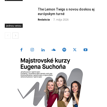
The Lemon Twigs s novou doskou aj
európskym turné
Redakcia
-
7. mája 2026
Jednou vetou