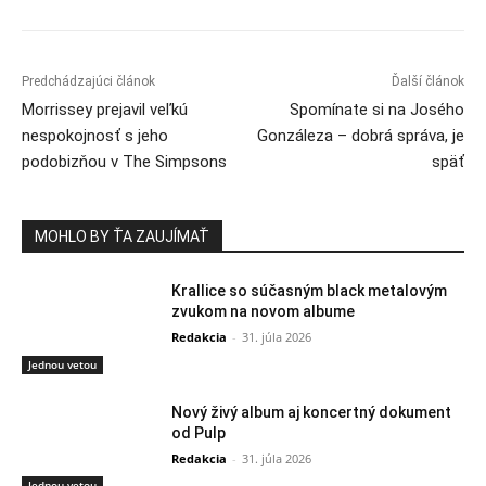
Predchádzajúci článok
Ďalší článok
Morrissey prejavil veľkú
Spomínate si na Josého
nespokojnosť s jeho
Gonzáleza – dobrá správa, je
podobizňou v The Simpsons
späť
MOHLO BY ŤA ZAUJÍMAŤ
Krallice so súčasným black metalovým
zvukom na novom albume
Redakcia
-
31. júla 2026
Jednou vetou
Nový živý album aj koncertný dokument
od Pulp
Redakcia
-
31. júla 2026
Jednou vetou