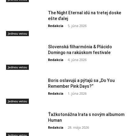
The Night Eternal idú na tretej doske
ešte ďalej
Redakcia
-
5. júna 2026
Jednou vetou
Slovenská filharmónia & Plácido
Domingo na rakúskom festivale
Redakcia
-
4. júna 2026
Jednou vetou
Boris oslavujú a pýtajú sa „Do You
Remember Pink Days?“
Redakcia
-
1. júna 2026
Jednou vetou
Ťažkotonážna Irata s novým albumom
Human
Redakcia
-
28. mája 2026
Jednou vetou