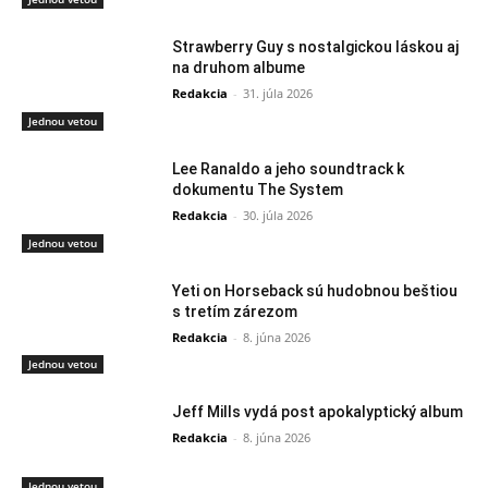
Strawberry Guy s nostalgickou láskou aj
na druhom albume
Redakcia
-
31. júla 2026
Jednou vetou
Lee Ranaldo a jeho soundtrack k
dokumentu The System
Redakcia
-
30. júla 2026
Jednou vetou
Yeti on Horseback sú hudobnou beštiou
s tretím zárezom
Redakcia
-
8. júna 2026
Jednou vetou
Jeff Mills vydá post apokalyptický album
Redakcia
-
8. júna 2026
Jednou vetou