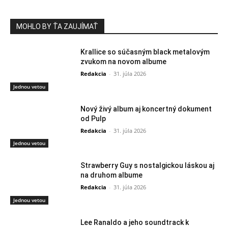
MOHLO BY ŤA ZAUJÍMAŤ
Krallice so súčasným black metalovým
zvukom na novom albume
Redakcia
-
31. júla 2026
Jednou vetou
Nový živý album aj koncertný dokument
od Pulp
Redakcia
-
31. júla 2026
Jednou vetou
Strawberry Guy s nostalgickou láskou aj
na druhom albume
Redakcia
-
31. júla 2026
Jednou vetou
Lee Ranaldo a jeho soundtrack k