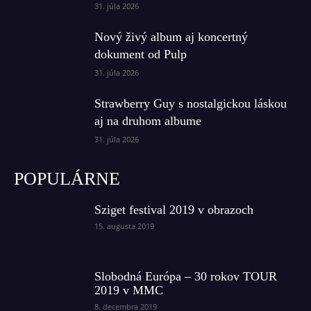
31. júla 2026
Nový živý album aj koncertný
dokument od Pulp
31. júla 2026
Strawberry Guy s nostalgickou láskou
aj na druhom albume
31. júla 2026
POPULÁRNE
Sziget festival 2019 v obrazoch
15. augusta 2019
Slobodná Európa – 30 rokov TOUR
2019 v MMC
8. decembra 2019