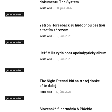
dokumentu The System
Redakcia
-
30. júla 2026
Jednou vetou
Yeti on Horseback sú hudobnou beštiou
s tretím zárezom
Redakcia
-
8. júna 2026
Jednou vetou
Jeff Mills vydá post apokalyptický album
Redakcia
-
8. júna 2026
Jednou vetou
The Night Eternal idú na tretej doske
ešte ďalej
Redakcia
-
5. júna 2026
Jednou vetou
Slovenská filharmónia & Plácido