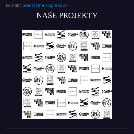
kontakt:
press(a)musicpress.sk
NAŠE PROJEKTY
Tento projekt z verejných zdrojov podporil: Fond na podporu
umenia