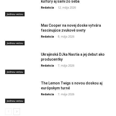
kultúry aj sami zo seba
Redakcia
-
12. mája 2026
Jednou vetou
Max Cooper na novej doske vytvára
fascinujúce zvukové svety
Redakcia
-
8. mája 2026
Jednou vetou
Ukrajinská DJka Nastia a jej debut ako
producentky
Redakcia
-
7. mája 2026
Jednou vetou
The Lemon Twigs s novou doskou aj
európskym turné
Redakcia
-
7. mája 2026
Jednou vetou