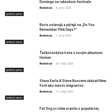
Domingo na rakúskom festivale
Redakcia
-
4. júna 2026
Jednou vetou
Boris oslavujú a pýtajú sa „Do You
Remember Pink Days?“
Redakcia
-
1. júna 2026
Jednou vetou
Ťažkotonážna Irata s novým albumom
Human
Redakcia
-
28. mája 2026
Jednou vetou
Steve Earle & Steve Buscemi ukázali New
York ako mesto imigrantov
Redakcia
-
15. mája 2026
Jednou vetou
Fat Dog si robia srandu z populárnej