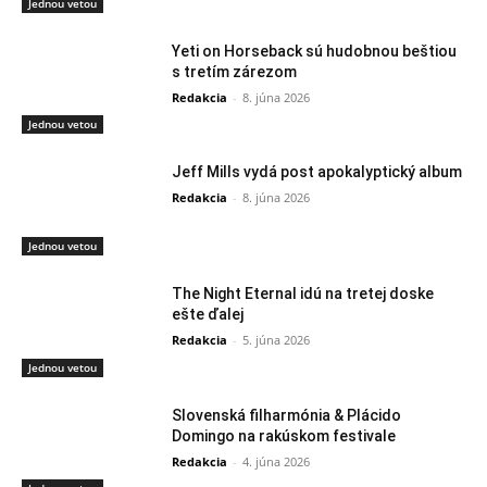
Jednou vetou
Yeti on Horseback sú hudobnou beštiou
s tretím zárezom
Redakcia
-
8. júna 2026
Jednou vetou
Jeff Mills vydá post apokalyptický album
Redakcia
-
8. júna 2026
Jednou vetou
The Night Eternal idú na tretej doske
ešte ďalej
Redakcia
-
5. júna 2026
Jednou vetou
Slovenská filharmónia & Plácido
Domingo na rakúskom festivale
Redakcia
-
4. júna 2026