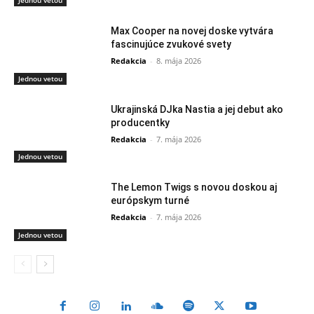
Jednou vetou
Max Cooper na novej doske vytvára
fascinujúce zvukové svety
Redakcia
-
8. mája 2026
Jednou vetou
Ukrajinská DJka Nastia a jej debut ako
producentky
Redakcia
-
7. mája 2026
Jednou vetou
The Lemon Twigs s novou doskou aj
európskym turné
Redakcia
-
7. mája 2026
Jednou vetou