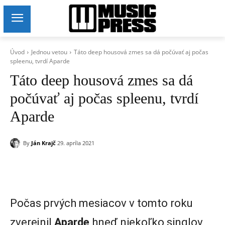
Úvod
Jednou vetou
Táto deep housová zmes sa dá počúvať aj počas
spleenu, tvrdí Aparde
Táto deep housová zmes sa dá
počúvať aj počas spleenu, tvrdí
Aparde
By
Ján Krajč
29. apríla 2021
Počas prvých mesiacov v tomto roku
zverejnil
Aparde
hneď niekoľko singlov