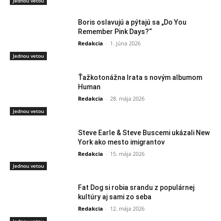
Jednou vetou
Boris oslavujú a pýtajú sa „Do You
Remember Pink Days?“
Redakcia
-
1. júna 2026
Jednou vetou
Ťažkotonážna Irata s novým albumom
Human
Redakcia
-
28. mája 2026
Jednou vetou
Steve Earle & Steve Buscemi ukázali New
York ako mesto imigrantov
Redakcia
-
15. mája 2026
Jednou vetou
Fat Dog si robia srandu z populárnej
kultúry aj sami zo seba
Redakcia
-
12. mája 2026