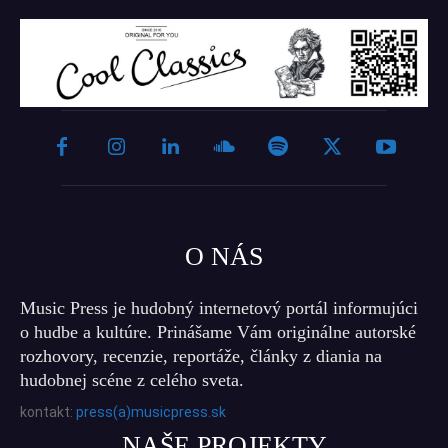
O NÁS
Music Press je hudobný internetový portál informujúci
o hudbe a kultúre. Prinášame Vám originálne autorské
rozhovory, recenzie, reportáže, články z diania na
hudobnej scéne z celého sveta.
kontakt:
press(a)musicpress.sk
NAŠE PROJEKTY