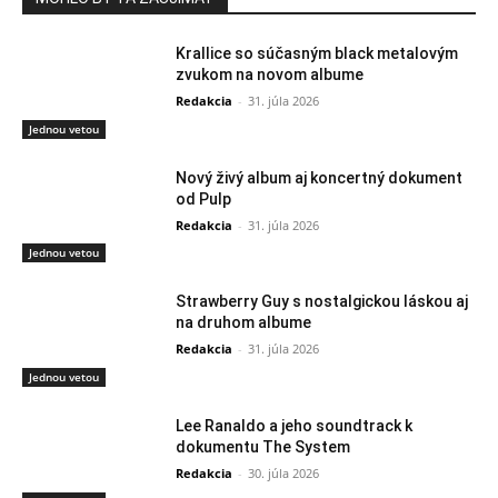
Krallice so súčasným black metalovým
zvukom na novom albume
Redakcia
-
31. júla 2026
Jednou vetou
Nový živý album aj koncertný dokument
od Pulp
Redakcia
-
31. júla 2026
Jednou vetou
Strawberry Guy s nostalgickou láskou aj
na druhom albume
Redakcia
-
31. júla 2026
Jednou vetou
Lee Ranaldo a jeho soundtrack k
dokumentu The System
Redakcia
-
30. júla 2026