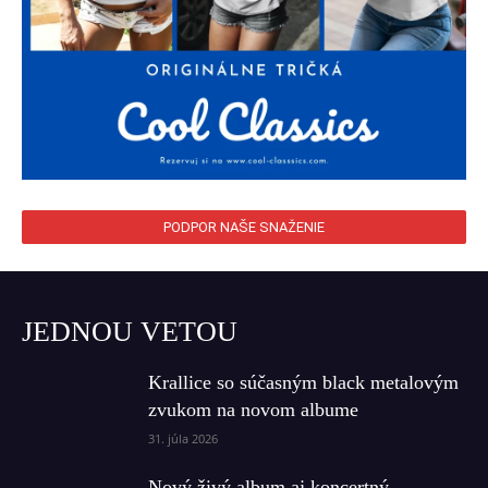
PODPOR NAŠE SNAŽENIE
JEDNOU VETOU
Krallice so súčasným black metalovým
zvukom na novom albume
31. júla 2026
Nový živý album aj koncertný