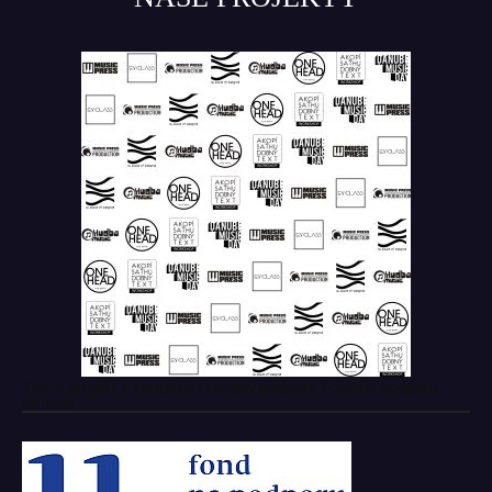
Tento projekt z verejných zdrojov podporil: Fond na podporu
umenia