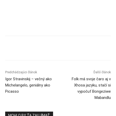
Predchádzajúci článok
Ďalší článok
Igor Stravinskij – večný ako
Folk má svoje čaro aj v
Michelangelo, geniálny ako
Xhosa jazyku, stačí si
Picasso
vypočuť Bongeziwe
Mabandlu
MOHLO BY ŤA ZAUJÍMAŤ