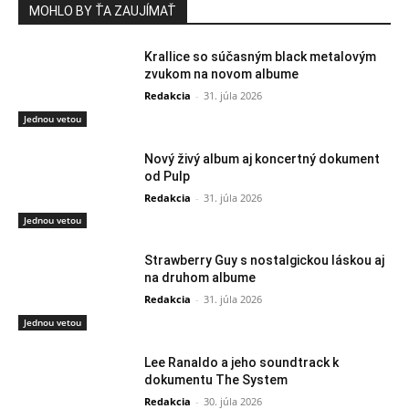
MOHLO BY ŤA ZAUJÍMAŤ
Krallice so súčasným black metalovým
zvukom na novom albume
Redakcia
-
31. júla 2026
Jednou vetou
Nový živý album aj koncertný dokument
od Pulp
Redakcia
-
31. júla 2026
Jednou vetou
Strawberry Guy s nostalgickou láskou aj
na druhom albume
Redakcia
-
31. júla 2026
Jednou vetou
Lee Ranaldo a jeho soundtrack k
dokumentu The System
Redakcia
-
30. júla 2026