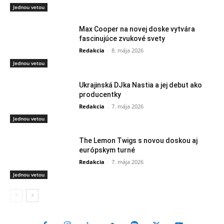
Jednou vetou
Max Cooper na novej doske vytvára
fascinujúce zvukové svety
Redakcia
-
8. mája 2026
Jednou vetou
Ukrajinská DJka Nastia a jej debut ako
producentky
Redakcia
-
7. mája 2026
Jednou vetou
The Lemon Twigs s novou doskou aj
európskym turné
Redakcia
-
7. mája 2026
Jednou vetou