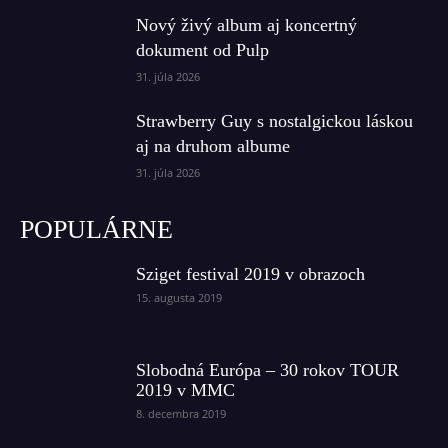
Nový živý album aj koncertný
dokument od Pulp
31. júla 2026
Strawberry Guy s nostalgickou láskou
aj na druhom albume
31. júla 2026
POPULÁRNE
Sziget festival 2019 v obrazoch
15. augusta 2019
Slobodná Európa – 30 rokov TOUR
2019 v MMC
8. decembra 2019