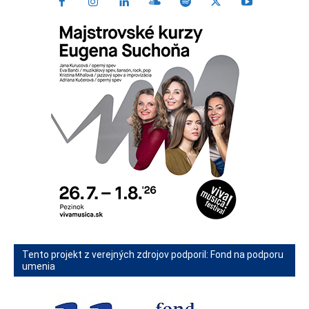
Tento projekt z verejných zdrojov podporil: Fond na podporu
umenia