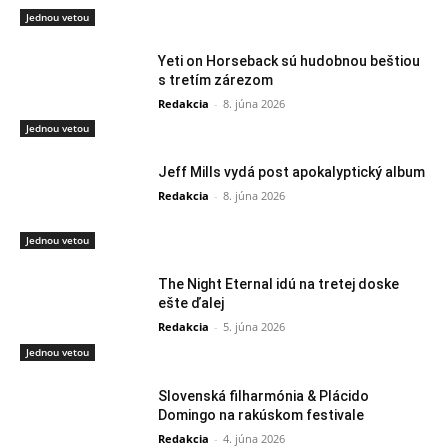
Jednou vetou
Yeti on Horseback sú hudobnou beštiou
s tretím zárezom
Redakcia
-
8. júna 2026
Jednou vetou
Jeff Mills vydá post apokalyptický album
Redakcia
-
8. júna 2026
Jednou vetou
The Night Eternal idú na tretej doske
ešte ďalej
Redakcia
-
5. júna 2026
Jednou vetou
Slovenská filharmónia & Plácido
Domingo na rakúskom festivale
Redakcia
-
4. júna 2026