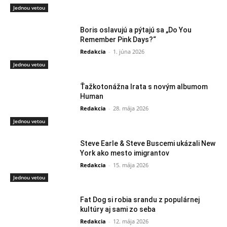
Jednou vetou
Boris oslavujú a pýtajú sa „Do You
Remember Pink Days?“
Redakcia
-
1. júna 2026
Jednou vetou
Ťažkotonážna Irata s novým albumom
Human
Redakcia
-
28. mája 2026
Jednou vetou
Steve Earle & Steve Buscemi ukázali New
York ako mesto imigrantov
Redakcia
-
15. mája 2026
Jednou vetou
Fat Dog si robia srandu z populárnej
kultúry aj sami zo seba
Redakcia
-
12. mája 2026