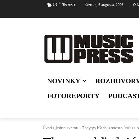
C
štvrtok, 6 augusta, 2026
O M
8.6
Slovakia
NOVINKY
ROZHOVOR
FOTOREPORTY
PODCAS
Úvod
Jednou vetou
Theyrgy hľadajú miesto úniku z re