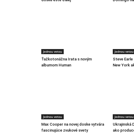
Jednou vetou
Jednou vetou
Ťažkotonážna Irata s novým
Steve Earle
albumom Human
New York a
Jednou vetou
Jednou vetou
Max Cooper na novej doske vytvára
Ukrajinská 
fascinujúce zvukové svety
ako produc