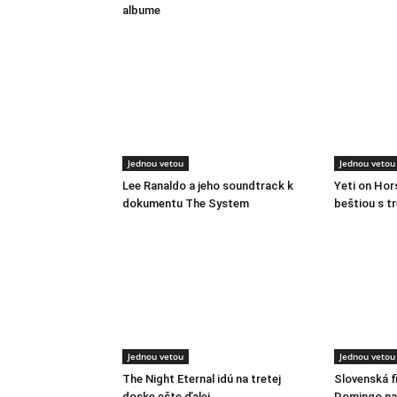
albume
Jednou vetou
Jednou vetou
Lee Ranaldo a jeho soundtrack k
Yeti on Ho
dokumentu The System
beštiou s t
Jednou vetou
Jednou vetou
The Night Eternal idú na tretej
Slovenská f
doske ešte ďalej
Domingo na 