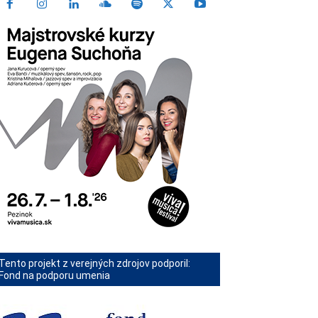
Tento projekt z verejných zdrojov podporil:
Fond na podporu umenia