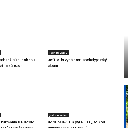
Jednou vetou
rseback sú hudobnou
Jeff Mills vydá post apokalyptický
retím zárezom
album
Jednou vetou
ilharmónia & Plácido
Boris oslavujú a pýtajú sa „Do You
rakúskom festivale
Remember Pink Days?“