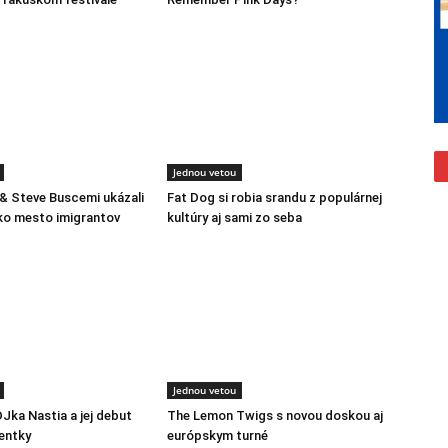
Jednou vetou
 & Steve Buscemi ukázali
Fat Dog si robia srandu z populárnej
ko mesto imigrantov
kultúry aj sami zo seba
Jednou vetou
DJka Nastia a jej debut
The Lemon Twigs s novou doskou aj
entky
európskym turné