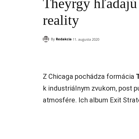
Theyrgy hľadajú
reality
By
Redakcia
11. augusta 2020
Zdieľam
Z Chicaga pochádza formácia
k industriálnym zvukom, post 
atmosfére. Ich album Exit Strat