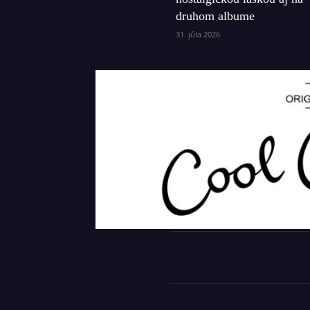
druhom albume
31. júla 2026