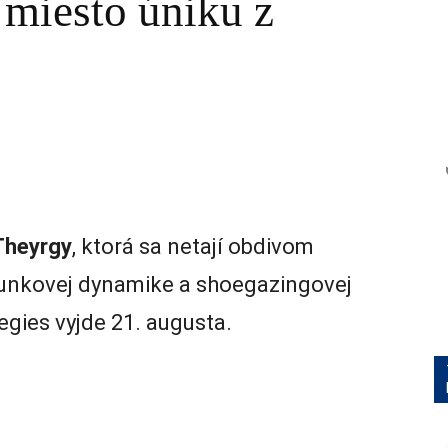
 miesto úniku z
Theyrgy
, ktorá sa netají obdivom
punkovej dynamike a shoegazingovej
egies vyjde 21. augusta.