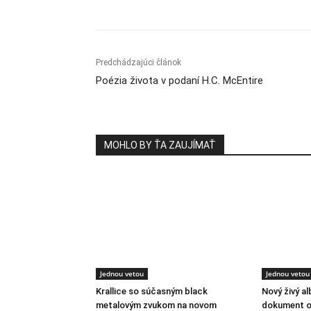
Predchádzajúci článok
Poézia života v podaní H.C. McEntire
MOHLO BY ŤA ZAUJÍMAŤ
Jednou vetou
Jednou vetou
Krallice so súčasným black
Nový živý a
metalovým zvukom na novom
dokument o