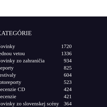
KATEGÓRIE
ovinky
1720
ednou vetou
1336
ovinky zo zahraničia
934
eporty
825
estivaly
604
otoreporty
523
ecenzie CD
424
ecenzie
421
ovinky zo slovenskej scény
364