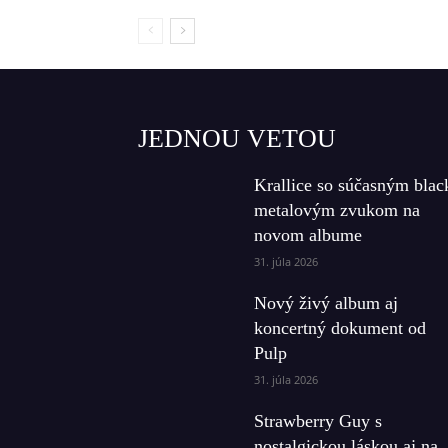
JEDNOU VETOU
Krallice so súčasným blac
metalovým zvukom na
novom albume
31. júla 2026
Nový živý album aj
koncertný dokument od
Pulp
31. júla 2026
Strawberry Guy s
nostalgickou láskou aj na