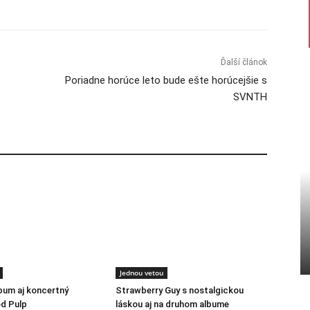
Ďalší článok
Poriadne horúce leto bude ešte horúcejšie s
SVNTH
Jednou vetou
lbum aj koncertný
Strawberry Guy s nostalgickou
d Pulp
láskou aj na druhom albume