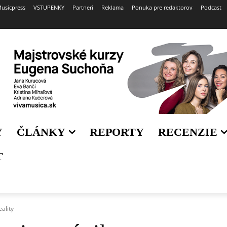
usicpress
VSTUPENKY
Partneri
Reklama
Ponuka pre redaktorov
Podcast
Y
ČLÁNKY
REPORTY
RECENZIE
T
ality