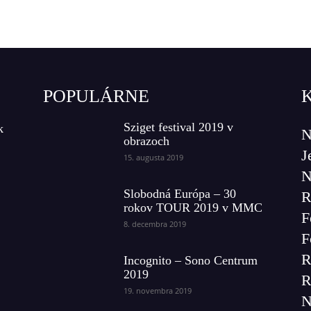
POPULÁRNE
Sziget festival 2019 v
k
N
obrazoch
J
15. augusta 2019
N
Slobodná Európa – 30
R
rokov TOUR 2019 v MMC
F
8. decembra 2019
F
R
Incognito – Sono Centrum
2019
R
19. novembra 2019
N