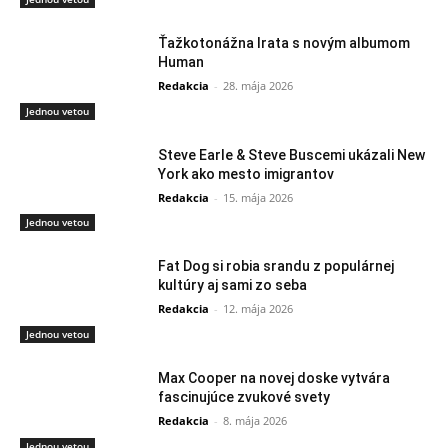
Ťažkotonážna Irata s novým albumom
Human
Redakcia
-
28. mája 2026
Jednou vetou
Steve Earle & Steve Buscemi ukázali New
York ako mesto imigrantov
Redakcia
-
15. mája 2026
Jednou vetou
Fat Dog si robia srandu z populárnej
kultúry aj sami zo seba
Redakcia
-
12. mája 2026
Jednou vetou
Max Cooper na novej doske vytvára
fascinujúce zvukové svety
Redakcia
-
8. mája 2026
Jednou vetou