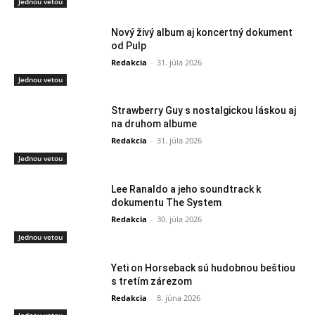
Jednou vetou
Nový živý album aj koncertný dokument
od Pulp
Redakcia
-
31. júla 2026
Jednou vetou
Strawberry Guy s nostalgickou láskou aj
na druhom albume
Redakcia
-
31. júla 2026
Jednou vetou
Lee Ranaldo a jeho soundtrack k
dokumentu The System
Redakcia
-
30. júla 2026
Jednou vetou
Yeti on Horseback sú hudobnou beštiou
s tretím zárezom
Redakcia
-
8. júna 2026