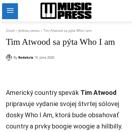
Úvod
Jednou vetou
Tim Atwood sa pýta Who I am
Tim Atwood sa pýta Who I am
By
Redakcia
19. júna 2020
Americký country spevák
Tim Atwood
pripravuje vydanie svojej štvrtej sólovej
dosky Who I Am, ktorá bude obsahovať
country a prvky boogie woogie a hillbilly.