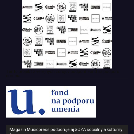
Tento projekt z verejných zdrojov podporil: Fond na podporu
umenia
Magazín Musicpress podporuje aj SOZA sociálny a kultúrny