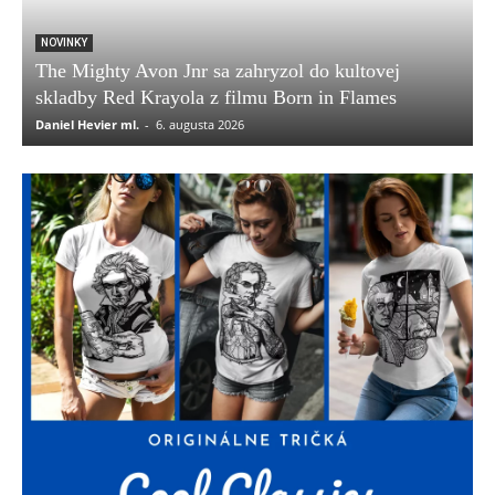
NOVINKY
The Mighty Avon Jnr sa zahryzol do kultovej
skladby Red Krayola z filmu Born in Flames
Daniel Hevier ml.
-
6. augusta 2026