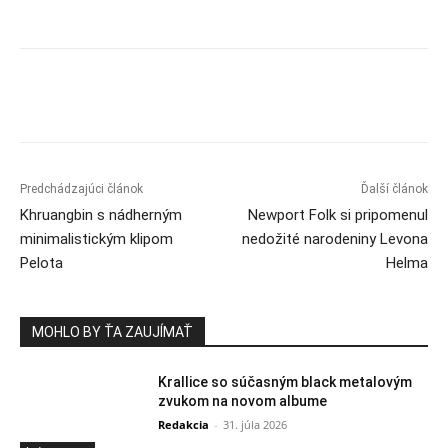
Predchádzajúci článok
Ďalší článok
Khruangbin s nádherným
Newport Folk si pripomenul
minimalistickým klipom
nedožité narodeniny Levona
Pelota
Helma
MOHLO BY ŤA ZAUJÍMAŤ
Krallice so súčasným black metalovým
zvukom na novom albume
Redakcia
-
31. júla 2026