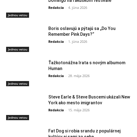
Domingo na rakúskom festivale
Redakcia
-
4. júna 2026
Jednou vetou
Boris oslavujú a pýtajú sa „Do You
Remember Pink Days?“
Redakcia
-
1. júna 2026
Jednou vetou
Ťažkotonážna Irata s novým albumom
Human
Redakcia
-
28. mája 2026
Jednou vetou
Steve Earle & Steve Buscemi ukázali New
York ako mesto imigrantov
Redakcia
-
15. mája 2026
Jednou vetou
Fat Dog si robia srandu z populárnej
kultúry aj sami zo seba