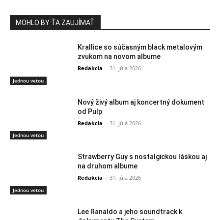
MOHLO BY ŤA ZAUJÍMAŤ
Krallice so súčasným black metalovým
zvukom na novom albume
Redakcia
-
31. júla 2026
Jednou vetou
Nový živý album aj koncertný dokument
od Pulp
Redakcia
-
31. júla 2026
Jednou vetou
Strawberry Guy s nostalgickou láskou aj
na druhom albume
Redakcia
-
31. júla 2026
Jednou vetou
Lee Ranaldo a jeho soundtrack k