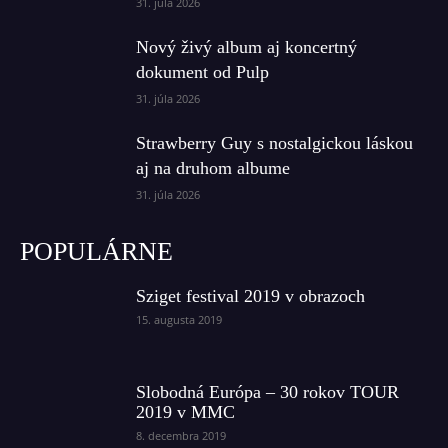
31. júla 2026
Nový živý album aj koncertný
dokument od Pulp
31. júla 2026
Strawberry Guy s nostalgickou láskou
aj na druhom albume
31. júla 2026
POPULÁRNE
Sziget festival 2019 v obrazoch
15. augusta 2019
Slobodná Európa – 30 rokov TOUR
2019 v MMC
8. decembra 2019