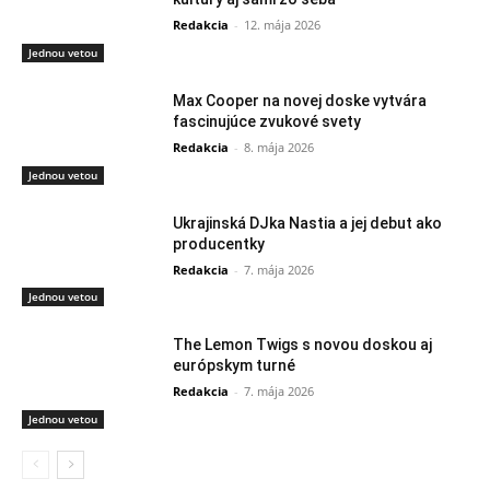
Redakcia
-
12. mája 2026
Jednou vetou
Max Cooper na novej doske vytvára
fascinujúce zvukové svety
Redakcia
-
8. mája 2026
Jednou vetou
Ukrajinská DJka Nastia a jej debut ako
producentky
Redakcia
-
7. mája 2026
Jednou vetou
The Lemon Twigs s novou doskou aj
európskym turné
Redakcia
-
7. mája 2026
Jednou vetou