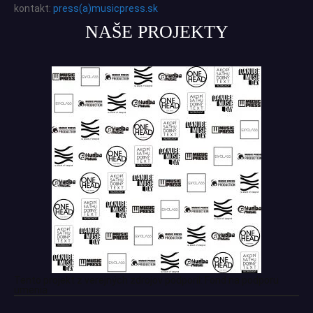
kontakt:
press(a)musicpress.sk
NAŠE PROJEKTY
Tento projekt z verejných zdrojov podporil: Fond na podporu
umenia