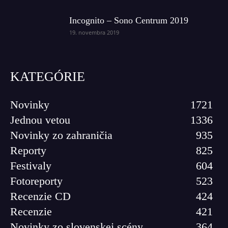
Incognito – Sono Centrum 2019
19. novembra 2019
KATEGÓRIE
Novinky
1721
Jednou vetou
1336
Novinky zo zahraničia
935
Reporty
825
Festivaly
604
Fotoreporty
523
Recenzie CD
424
Recenzie
421
Novinky zo slovenskej scény
364