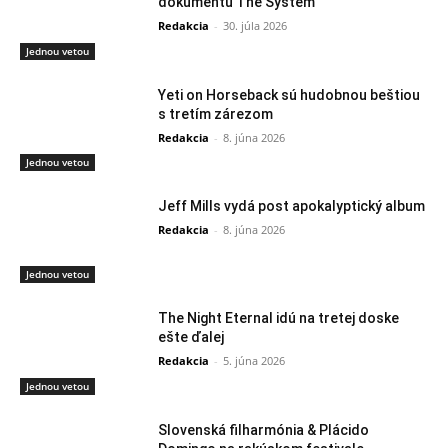
dokumentu The System
Redakcia
-
30. júla 2026
Jednou vetou
Yeti on Horseback sú hudobnou beštiou
s tretím zárezom
Redakcia
-
8. júna 2026
Jednou vetou
Jeff Mills vydá post apokalyptický album
Redakcia
-
8. júna 2026
Jednou vetou
The Night Eternal idú na tretej doske
ešte ďalej
Redakcia
-
5. júna 2026
Jednou vetou
Slovenská filharmónia & Plácido