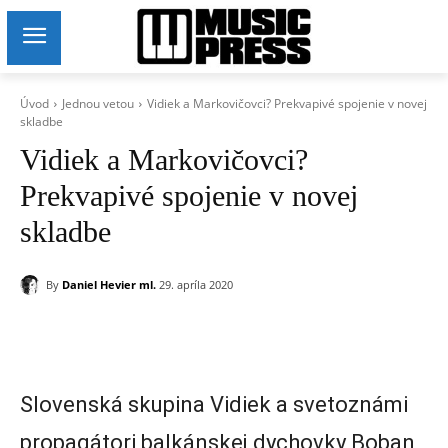
Úvod
Jednou vetou
Vidiek a Markovičovci? Prekvapivé spojenie v novej
skladbe
Vidiek a Markovičovci?
Prekvapivé spojenie v novej
skladbe
By
Daniel Hevier ml.
29. apríla 2020
Slovenská skupina Vidiek a svetoznámi
propagátori balkánskej dychovky Boban