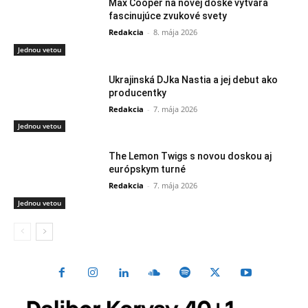
Max Cooper na novej doske vytvára
fascinujúce zvukové svety
Redakcia
-
8. mája 2026
Jednou vetou
Ukrajinská DJka Nastia a jej debut ako
producentky
Redakcia
-
7. mája 2026
Jednou vetou
The Lemon Twigs s novou doskou aj
európskym turné
Redakcia
-
7. mája 2026
Jednou vetou