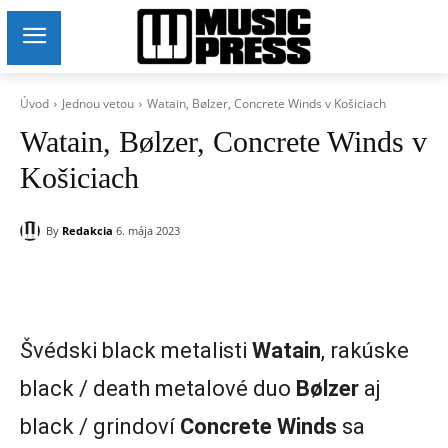
Úvod
Jednou vetou
Watain, Bølzer, Concrete Winds v Košiciach
Watain, Bølzer, Concrete Winds v
Košiciach
By
Redakcia
6. mája 2023
Švédski black metalisti
Watain
, rakúske
black / death metalové duo
Bølzer
aj
black / grindoví
Concrete Winds
sa