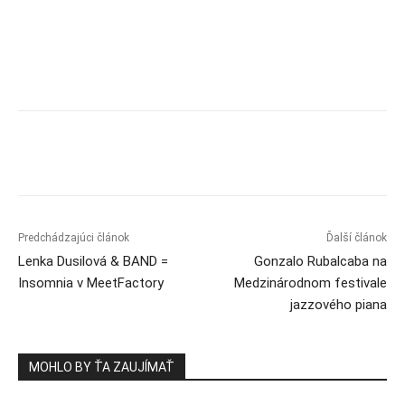
Predchádzajúci článok
Ďalší článok
Lenka Dusilová & BAND =
Gonzalo Rubalcaba na
Insomnia v MeetFactory
Medzinárodnom festivale
jazzového piana
MOHLO BY ŤA ZAUJÍMAŤ