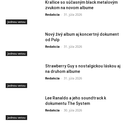
Krallice so súčasným black metalovým
zvukom na novom albume
Redakcia
-
31. júla 2026
Jednou vetou
Nový živý album aj koncertný dokument
od Pulp
Redakcia
-
31. júla 2026
Jednou vetou
Strawberry Guy s nostalgickou láskou aj
na druhom albume
Redakcia
-
31. júla 2026
Jednou vetou
Lee Ranaldo a jeho soundtrack k
dokumentu The System
Redakcia
-
30. júla 2026
Jednou vetou