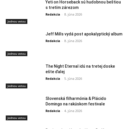
Yeti on Horseback sú hudobnou beštiou
s tretím zárezom
Redakcia
-
8. júna 2026
Jednou vetou
Jeff Mills vydá post apokalyptický album
Redakcia
-
8. júna 2026
Jednou vetou
The Night Eternal idú na tretej doske
ešte ďalej
Redakcia
-
5. júna 2026
Jednou vetou
Slovenská filharmónia & Plácido
Domingo na rakúskom festivale
Redakcia
-
4. júna 2026
Jednou vetou