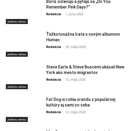
Boris oslavujú a pýtajú sa „Do You
Remember Pink Days?“
Redakcia
-
1. júna 2026
Jednou vetou
Ťažkotonážna Irata s novým albumom
Human
Redakcia
-
28. mája 2026
Jednou vetou
Steve Earle & Steve Buscemi ukázali New
York ako mesto imigrantov
Redakcia
-
15. mája 2026
Jednou vetou
Fat Dog si robia srandu z populárnej
kultúry aj sami zo seba
Redakcia
-
12. mája 2026
Jednou vetou