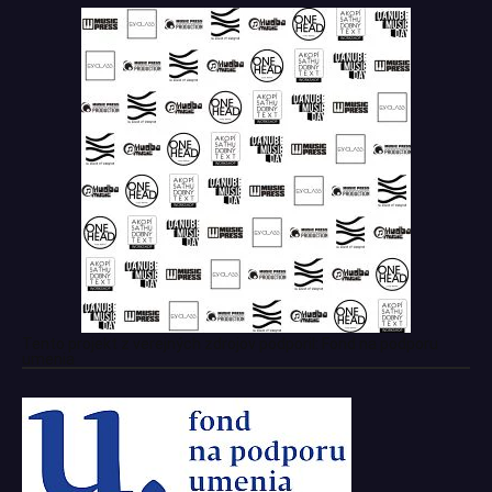
Tento projekt z verejných zdrojov podporil: Fond na podporu
umenia