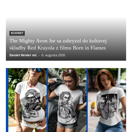
NOVINKY
The Mighty Avon Jnr sa zahryzol do kultovej
skladby Red Krayola z filmu Born in Flames
Daniel Hevier ml.
-
6. augusta 2026