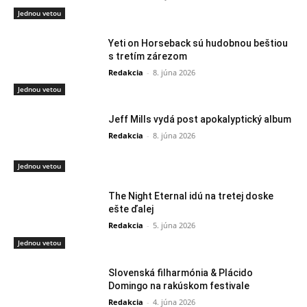
Jednou vetou
Yeti on Horseback sú hudobnou beštiou
s tretím zárezom
Redakcia
-
8. júna 2026
Jednou vetou
Jeff Mills vydá post apokalyptický album
Redakcia
-
8. júna 2026
Jednou vetou
The Night Eternal idú na tretej doske
ešte ďalej
Redakcia
-
5. júna 2026
Jednou vetou
Slovenská filharmónia & Plácido
Domingo na rakúskom festivale
Redakcia
-
4. júna 2026