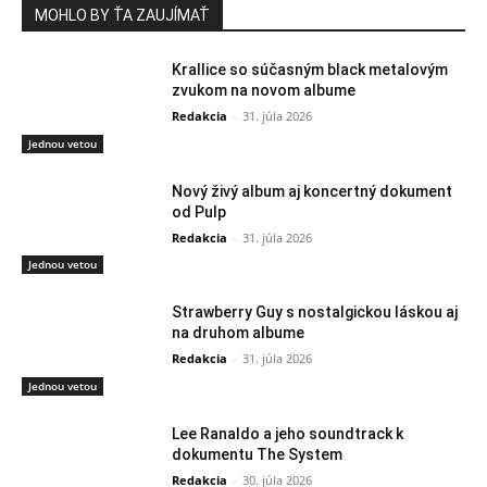
MOHLO BY ŤA ZAUJÍMAŤ
Krallice so súčasným black metalovým
zvukom na novom albume
Redakcia
-
31. júla 2026
Jednou vetou
Nový živý album aj koncertný dokument
od Pulp
Redakcia
-
31. júla 2026
Jednou vetou
Strawberry Guy s nostalgickou láskou aj
na druhom albume
Redakcia
-
31. júla 2026
Jednou vetou
Lee Ranaldo a jeho soundtrack k
dokumentu The System
Redakcia
-
30. júla 2026