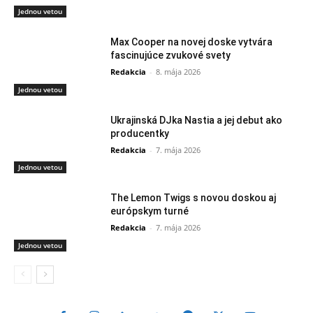
Jednou vetou
Max Cooper na novej doske vytvára
fascinujúce zvukové svety
Redakcia
-
8. mája 2026
Jednou vetou
Ukrajinská DJka Nastia a jej debut ako
producentky
Redakcia
-
7. mája 2026
Jednou vetou
The Lemon Twigs s novou doskou aj
európskym turné
Redakcia
-
7. mája 2026
Jednou vetou