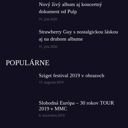
Nový živý album aj koncertný
dokument od Pulp
31. júla 2026
Strawberry Guy s nostalgickou láskou
aj na druhom albume
31. júla 2026
POPULÁRNE
Sziget festival 2019 v obrazoch
15. augusta 2019
Slobodná Európa – 30 rokov TOUR
2019 v MMC
8. decembra 2019