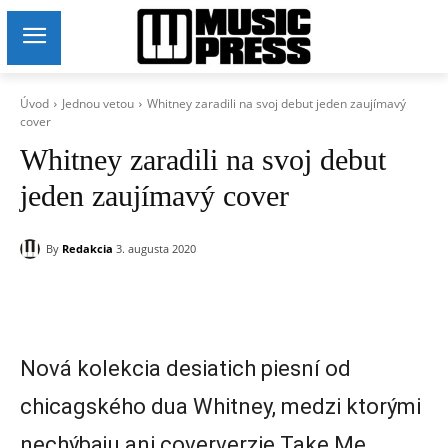
Úvod
Jednou vetou
Whitney zaradili na svoj debut jeden zaujímavý
cover
Whitney zaradili na svoj debut
jeden zaujímavý cover
By
Redakcia
3. augusta 2020
Nová kolekcia desiatich piesní od
chicagského dua Whitney, medzi ktorými
nechýbaju ani coververzie Take Me