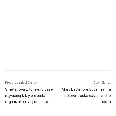
Predchádzajúci článok
Ďalší článok
Smetanova Litomyšl v čase
Mary Lattimore bude mať na
najväčšej krízy preverila
sólovej doske exkluzívneho
organizátorov aj umelcov
hosťa