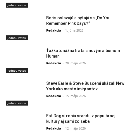
Jednou vetou
Boris oslavujú a pýtajú sa „Do You
Remember Pink Days?“
Redakcia
-
1. júna 2026
Jednou vetou
Ťažkotonážna Irata s novým albumom
Human
Redakcia
-
28. mája 2026
Jednou vetou
Steve Earle & Steve Buscemi ukázali New
York ako mesto imigrantov
Redakcia
-
15. mája 2026
Jednou vetou
Fat Dog si robia srandu z populárnej
kultúry aj sami zo seba
Redakcia
-
12. mája 2026