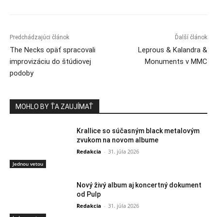
Predchádzajúci článok
Ďalší článok
The Necks opäť spracovali
Leprous & Kalandra &
improvizáciu do štúdiovej
Monuments v MMC
podoby
MOHLO BY ŤA ZAUJÍMAŤ
Krallice so súčasným black metalovým
zvukom na novom albume
Redakcia
-
31. júla 2026
Jednou vetou
Nový živý album aj koncertný dokument
od Pulp
Redakcia
-
31. júla 2026