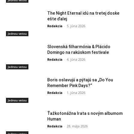
Jednou vetou
The Night Eternal idú na tretej doske
ešte ďalej
Redakcia
-
5. júna 2026
Jednou vetou
Slovenská filharmónia & Plácido
Domingo na rakúskom festivale
Redakcia
-
4. júna 2026
Jednou vetou
Boris oslavujú a pýtajú sa „Do You
Remember Pink Days?“
Redakcia
-
1. júna 2026
Jednou vetou
Ťažkotonážna Irata s novým albumom
Human
Redakcia
-
28. mája 2026
Jednou vetou