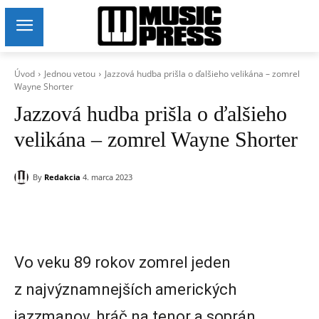
Úvod
Jednou vetou
Jazzová hudba prišla o ďalšieho velikána – zomrel
Wayne Shorter
Jazzová hudba prišla o ďalšieho
velikána – zomrel Wayne Shorter
By
Redakcia
4. marca 2023
Vo veku 89 rokov zomrel jeden
z najvýznamnejších amerických
jazzmanov, hráč na tenor a soprán