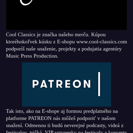
Cool Classics je značka našeho merču. Kúpou
ktoréhokoľvek kúsku z E-shopu www.cool-classics.com
podporíš naše snaženie, projekty a podujatia agentúry
Music Press Production.
Tak isto, ako na E-shope aj formou predplatného na
platforme PATREON nás môžeš podporiť v našom
snažení. Odmenou ti budú neverejné podcasty, videá z
festivalov, tričká, VIP vstupenky na festivaly a koncerty