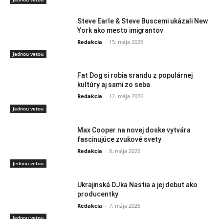
Steve Earle & Steve Buscemi ukázali New
York ako mesto imigrantov
Redakcia
-
15. mája 2026
Jednou vetou
Fat Dog si robia srandu z populárnej
kultúry aj sami zo seba
Redakcia
-
12. mája 2026
Jednou vetou
Max Cooper na novej doske vytvára
fascinujúce zvukové svety
Redakcia
-
8. mája 2026
Jednou vetou
Ukrajinská DJka Nastia a jej debut ako
producentky
Redakcia
-
7. mája 2026
Jednou vetou