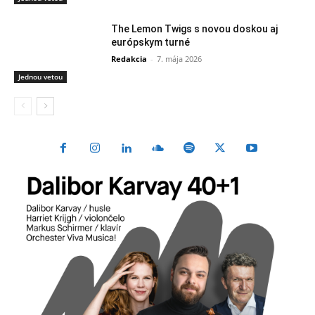
The Lemon Twigs s novou doskou aj
európskym turné
Redakcia
-
7. mája 2026
Jednou vetou