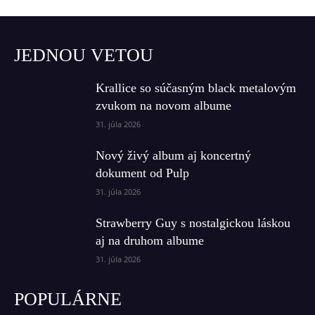
JEDNOU VETOU
Krallice so súčasným black metalovým
zvukom na novom albume
31. júla 2026
Nový živý album aj koncertný
dokument od Pulp
31. júla 2026
Strawberry Guy s nostalgickou láskou
aj na druhom albume
31. júla 2026
POPULÁRNE