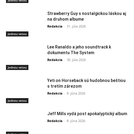
Jednou vetou
Strawberry Guy s nostalgickou láskou aj
na druhom albume
Redakcia
-
31. júla 2026
Jednou vetou
Lee Ranaldo a jeho soundtrack k
dokumentu The System
Redakcia
-
30. júla 2026
Jednou vetou
Yeti on Horseback sú hudobnou beštiou
s tretím zárezom
Redakcia
-
8. júna 2026
Jednou vetou
Jeff Mills vydá post apokalyptický album
Redakcia
-
8. júna 2026