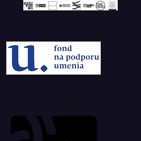
Tento projekt z verejných zdrojov podporil: Fond
na podporu umenia
Magazín Musicpress podporuje aj SOZA
sociálny a kultúrny fond