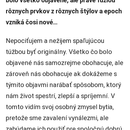
bolo všetko objavené, ale práve fúziou
rôznych prvkov z rôznych štýlov a epoch
vzniká čosi nové…
Nepociťujem a nežijem spaľujúcou
túžbou byť originálny. Všetko čo bolo
objavené nás samozrejme obohacuje, ale
zároveň nás obohacuje ak dokážeme s
týmito objavmi narábať spôsobom, ktorý
nám život spestrí, zlepší a spríjemní. V
tomto vidím svoj osobný zmysel bytia,
pretože sme zavalení vynálezmi, ale
zabúdame ich použiť pre spoločnú dobrú