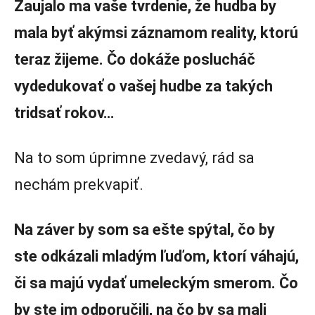
Zaujalo ma vaše tvrdenie, že hudba by
mala byť akýmsi záznamom reality, ktorú
teraz žijeme. Čo dokáže poslucháč
vydedukovať o vašej hudbe za takých
tridsať rokov…
Na to som úprimne zvedavý, rád sa
nechám prekvapiť.
Na záver by som sa ešte spýtal, čo by
ste odkázali mladým ľuďom, ktorí váhajú,
či sa majú vydať umeleckým smerom. Čo
by ste im odporučili, na čo by sa mali