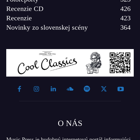
Recenzie CD
426
Recenzie
423
Novinky zo slovenskej scény
364
O NÁS
Music Press je hudobný internetový portál informujúci