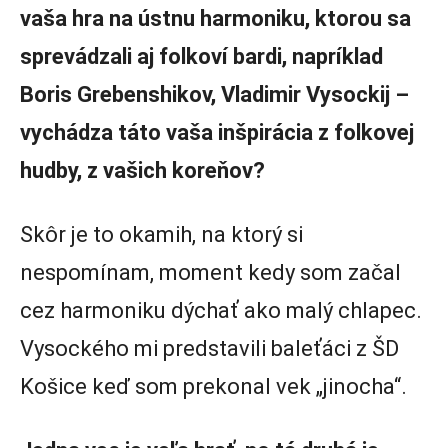
vaša hra na ústnu harmoniku, ktorou sa
sprevádzali aj folkoví bardi, napríklad
Boris Grebenshikov, Vladimir Vysockij –
vychádza táto vaša inšpirácia z folkovej
hudby, z vašich koreňov?
Skôr je to okamih, na ktorý si
nespomínam, moment kedy som začal
cez harmoniku dýchať ako malý chlapec.
Vysockého mi predstavili baleťáci z ŠD
Košice keď som prekonal vek „jinocha“.