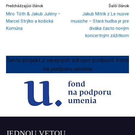
Predchádzajúci článok
Ďalší článok
Miro Tóth & Jakub Julény –
Jakub Mitrík z Le nuove
Marcel Strýko a košická
musiche – Stará hudba je pre
Komúna
diváka často novým
koncertným zážitkom
Tento projekt z verejných zdrojov podporil: Fond
na podporu umenia
JEDNOU VETOU