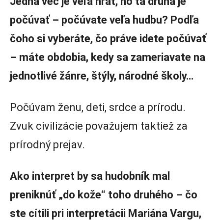
Jedna vec je veľa hrať, no tá druhá je
počúvať – počúvate veľa hudbu? Podľa
čoho si vyberáte, čo práve idete počúvať
– máte obdobia, kedy sa zameriavate na
jednotlivé žánre, štýly, národné školy…
Počúvam ženu, deti, srdce a prírodu.
Zvuk civilizácie považujem taktiež za
prírodný prejav.
Ako interpret by sa hudobník mal
preniknúť „do kože“ toho druhého – čo
ste cítili pri interpretácii Mariána Vargu,