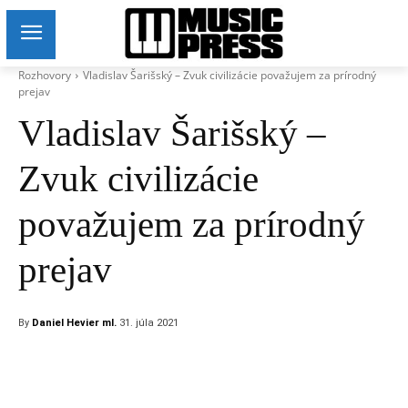
Rozhovory
Vladislav Šarišský – Zvuk civilizácie považujem za prírodný
prejav
Vladislav Šarišský –
Zvuk civilizácie
považujem za prírodný
prejav
By
Daniel Hevier ml.
31. júla 2021