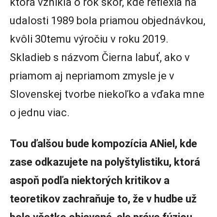
ktorá vznikla o rok skôr, kde reflexia na
udalosti 1989 bola priamou objednávkou,
kvôli 30temu výročiu v roku 2019.
Skladieb s názvom Čierna labuť, ako v
priamom aj nepriamom zmysle je v
Slovenskej tvorbe niekoľko a vďaka mne
o jednu viac.
Tou ďalšou bude kompozícia ANiel, kde
zase odkazujete na polyštylistiku, ktorá
aspoň podľa niektorých kritikov a
teoretikov zachraňuje to, že v hudbe už