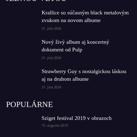
Krallice so súčasným black metalovým
zvukom na novom albume
31. júla 2026
Nový živý album aj koncertný
dokument od Pulp
31. júla 2026
Strawberry Guy s nostalgickou láskou
aj na druhom albume
31. júla 2026
POPULÁRNE
Sziget festival 2019 v obrazoch
15. augusta 2019