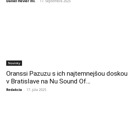
Daniel Hevier ml.
-
17. septembra 2025
Novinky
Oranssi Pazuzu s ich najtemnejšou doskou
v Bratislave na Nu Sound Of…
Redakcia
-
17. júla 2025