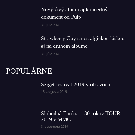
Nový živý album aj koncertný
dokument od Pulp
31. júla 2026
Strawberry Guy s nostalgickou láskou
aj na druhom albume
31. júla 2026
POPULÁRNE
Sziget festival 2019 v obrazoch
15. augusta 2019
Slobodná Európa – 30 rokov TOUR
2019 v MMC
8. decembra 2019