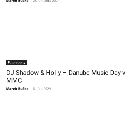
Marek Bučko
-
28. októbra 2024
Fotoreporty
DJ Shadow & Holly – Danube Music Day v
MMC
Marek Bučko
-
8. júla 2024