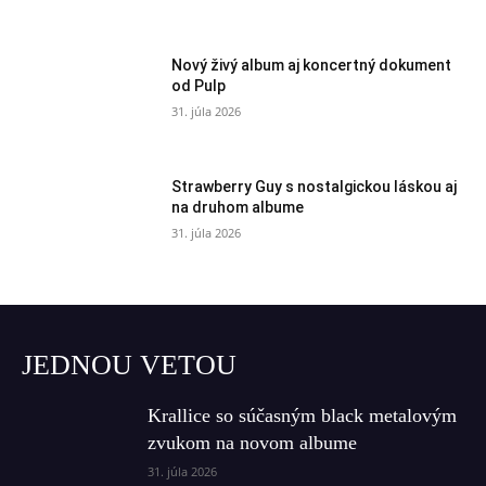
Nový živý album aj koncertný dokument
od Pulp
31. júla 2026
Strawberry Guy s nostalgickou láskou aj
na druhom albume
31. júla 2026
JEDNOU VETOU
Krallice so súčasným black metalovým
zvukom na novom albume
31. júla 2026