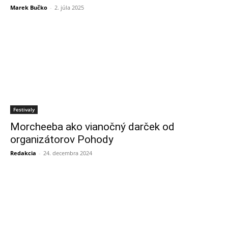
Marek Bučko
-
2. júla 2025
Festivaly
Morcheeba ako vianočný darček od
organizátorov Pohody
Redakcia
-
24. decembra 2024