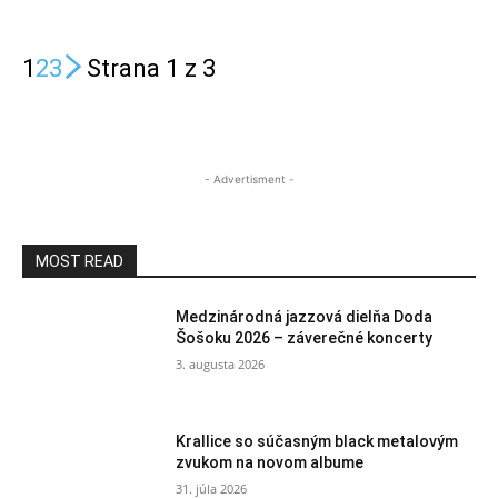
1
2
3
Strana 1 z 3
- Advertisment -
MOST READ
Medzinárodná jazzová dielňa Doda
Šošoku 2026 – záverečné koncerty
3. augusta 2026
Krallice so súčasným black metalovým
zvukom na novom albume
31. júla 2026