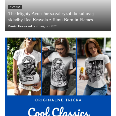
NOVINKY
The Mighty Avon Jnr sa zahryzol do kultovej
skladby Red Krayola z filmu Born in Flames
Daniel Hevier ml.
-
6. augusta 2026