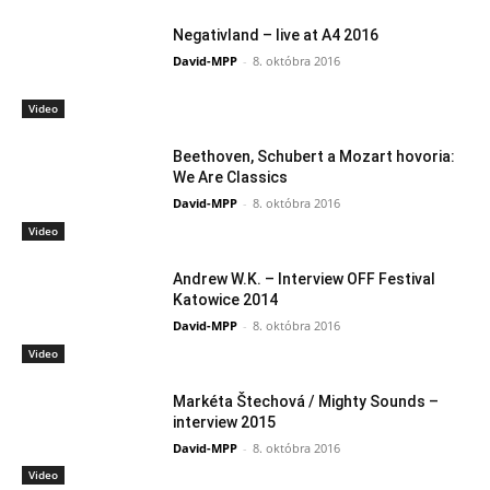
Negativland – live at A4 2016
David-MPP
-
8. októbra 2016
Video
Beethoven, Schubert a Mozart hovoria:
We Are Classics
David-MPP
-
8. októbra 2016
Video
Andrew W.K. – Interview OFF Festival
Katowice 2014
David-MPP
-
8. októbra 2016
Video
Markéta Štechová / Mighty Sounds –
interview 2015
David-MPP
-
8. októbra 2016
Video