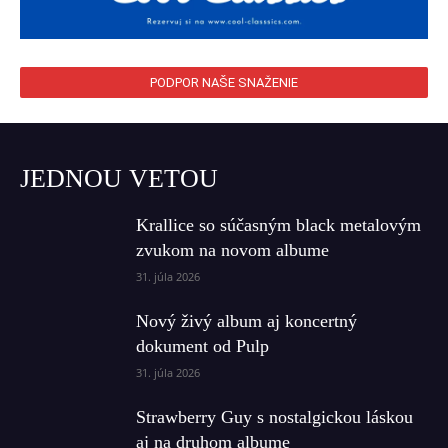
PODPOR NAŠE SNAŽENIE
JEDNOU VETOU
Krallice so súčasným black metalovým
zvukom na novom albume
31. júla 2026
Nový živý album aj koncertný
dokument od Pulp
31. júla 2026
Strawberry Guy s nostalgickou láskou
aj na druhom albume