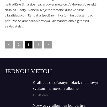
najtradičnejším a síce heavy/power metalom. Výborná slovenská
skupina Eufory ukončila svoje tohtoročné klubové turné
v bratislavskom Randali a špeciálnym hosťom im bola žánrovo
príbuzná Salamandra.Moravská Salamandra okolo gitaristu
a skladateľa...
2
3
4
JEDNOU VETOU
Krallice so súčasným black metalovým
zvukom na novom albume
31. júla 2026
Nový živý album aj koncertný