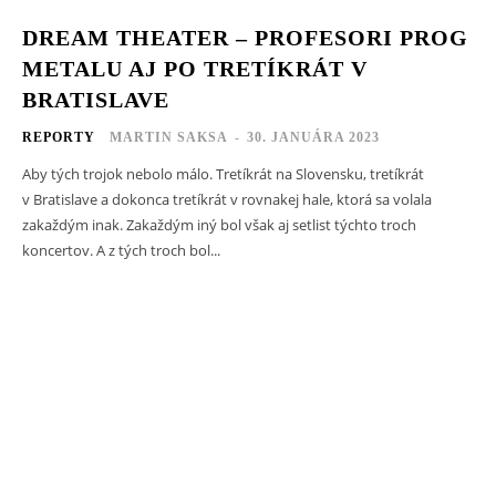
DREAM THEATER – PROFESORI PROG
METALU AJ PO TRETÍKRÁT V
BRATISLAVE
REPORTY
MARTIN SAKSA
-
30. JANUÁRA 2023
Aby tých trojok nebolo málo. Tretíkrát na Slovensku, tretíkrát
v Bratislave a dokonca tretíkrát v rovnakej hale, ktorá sa volala
zakaždým inak. Zakaždým iný bol však aj setlist týchto troch
koncertov. A z tých troch bol...