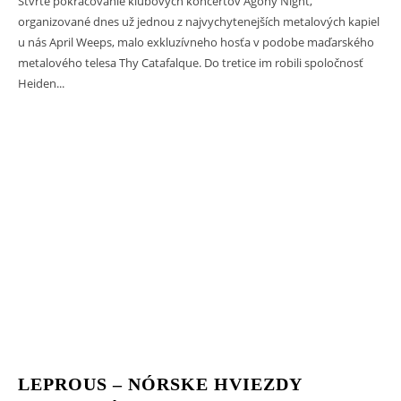
Štvrté pokračovanie klubových koncertov Agony Night,
organizované dnes už jednou z najvychytenejších metalových kapiel
u nás April Weeps, malo exkluzívneho hosťa v podobe maďarského
metalového telesa Thy Catafalque. Do tretice im robili spoločnosť
Heiden...
LEPROUS – NÓRSKE HVIEZDY