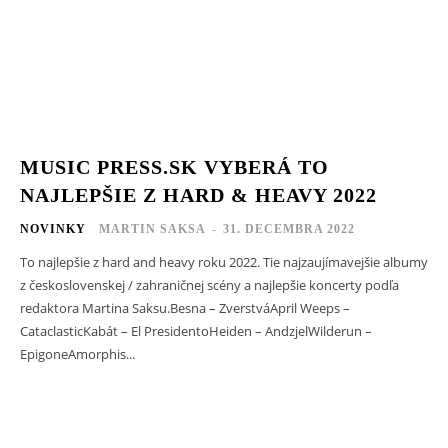
MUSIC PRESS.SK VYBERÁ TO
NAJLEPŠIE Z HARD & HEAVY 2022
NOVINKY
MARTIN SAKSA
-
31. DECEMBRA 2022
To najlepšie z hard and heavy roku 2022. Tie najzaujímavejšie albumy
z československej / zahraničnej scény a najlepšie koncerty podľa
redaktora Martina Saksu.Besna – ZverstváApril Weeps –
CataclasticKabát – El PresidentoHeiden – AndzjelWilderun –
EpigoneAmorphis...