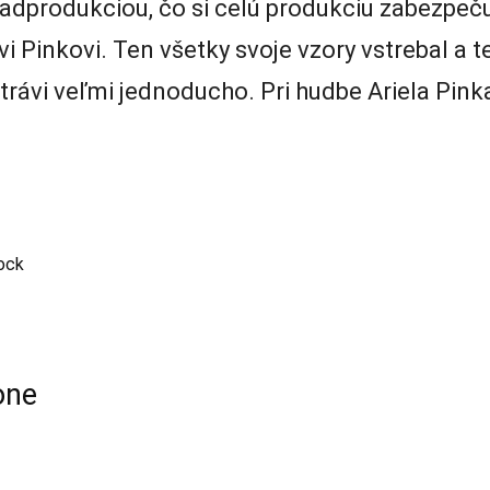
adprodukciou, čo si celú produkciu zabezpečuj
vi Pinkovi. Ten všetky svoje vzory vstrebal a t
strávi veľmi jednoducho. Pri hudbe Ariela Pin
rock
one