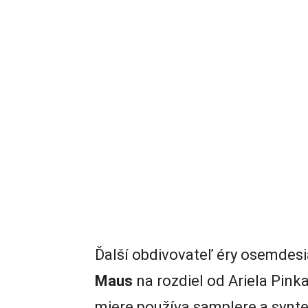
Ďalší obdivovateľ éry osemdesia
Maus
na rozdiel od Ariela Pinka
miere používa samplere a synteti