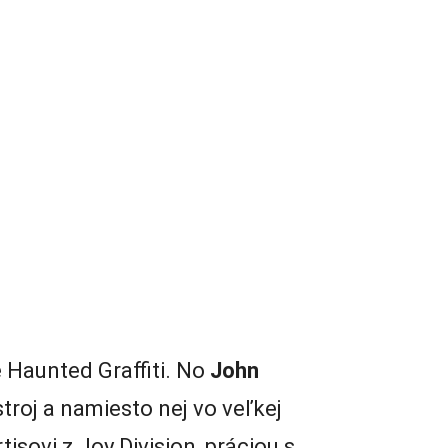
e Haunted Graffiti. No
John
troj a namiesto nej vo veľkej
isovi z Joy Division, práciou s