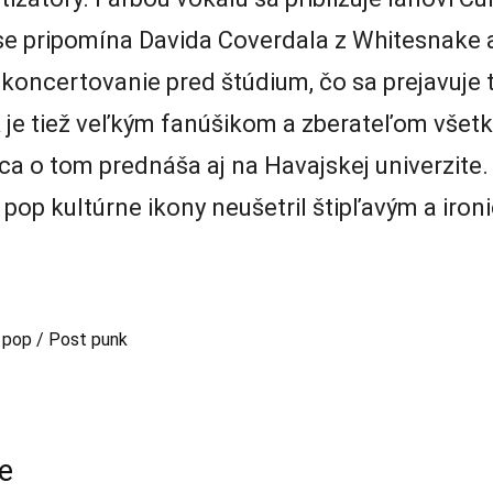
 pripomína Davida Coverdala z Whitesnake a
koncertovanie pred štúdium, čo sa prejavuje 
 je tiež veľkým fanúšikom a zberateľom všetké
o tom prednáša aj na Havajskej univerzite. 
 pop kultúrne ikony neušetril štipľavým a ir
h pop / Post punk
e