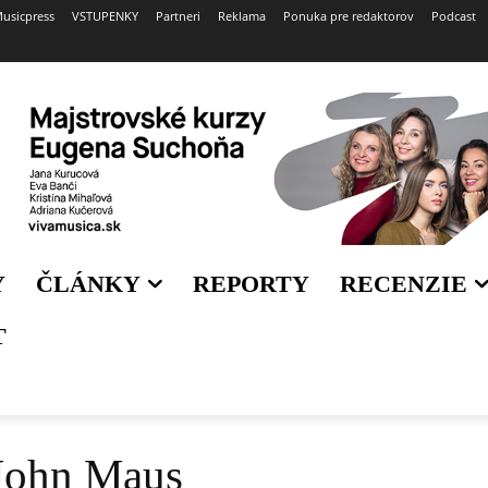
usicpress
VSTUPENKY
Partneri
Reklama
Ponuka pre redaktorov
Podcast
Y
ČLÁNKY
REPORTY
RECENZIE
T
 John Maus