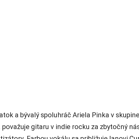
tok a bývalý spoluhráč Ariela Pinka v skupin
 považuje gitaru v indie rocku za zbytočný nás
zátory. Farbou vokálu sa približuje Ianovi Curt