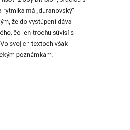
 rytmika má „duranovský“
tým, že do vystúpení dáva
ho, čo len trochu súvisí s
Vo svojich textoch však
onickým poznámkam.