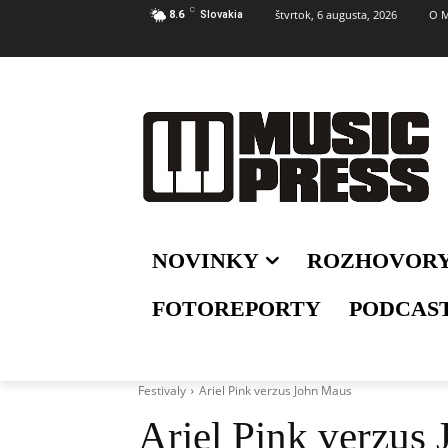
C
štvrtok, 6 augusta, 2026
O M
8.6
Slovakia
NOVINKY
ROZHOVOR
FOTOREPORTY
PODCAS
Festivaly
Ariel Pink verzus John Maus
Ariel Pink verzus