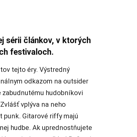
j sérii článkov, v ktorých
h festivaloch.
ov tejto éry. Výstredný
ionálnym odkazom na outsider
e zabudnutému hudobníkovi
Zvlášť vplýva na neho
t punk. Gitarové riffy majú
rnej hudbe. Ak uprednostňujete