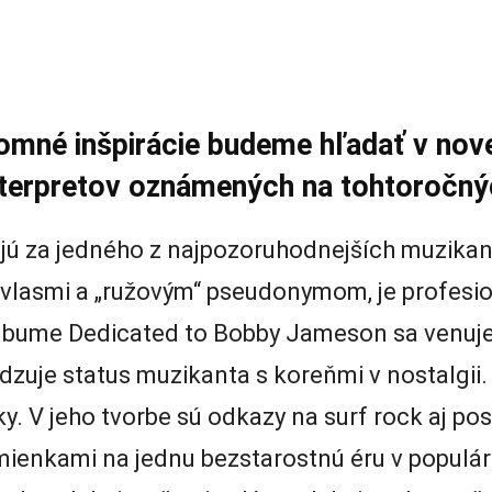
jomné inšpirácie budeme hľadať v nove
terpretov oznámených na tohtoročnýc
ujú za jedného z najpozoruhodnejších muzikant
i vlasmi a „ružovým“ pseudonymom, je profes
lbume Dedicated to Bobby Jameson sa venuj
uje status muzikanta s koreňmi v nostalgii. 
. V jeho tvorbe sú odkazy na surf rock aj pos
mienkami na jednu bezstarostnú éru v populá