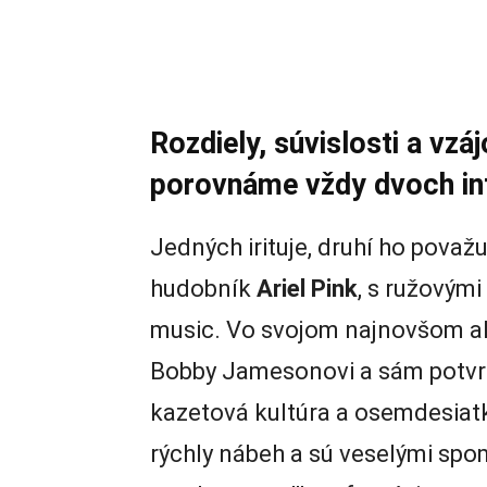
Rozdiely, súvislosti a vzá
porovnáme vždy dvoch in
Jedných irituje, druhí ho považ
hudobník
Ariel Pink
, s ružovým
music. Vo svojom najnovšom a
Bobby Jamesonovi a sám potvrdz
kazetová kultúra a osemdesiatky
rýchly nábeh a sú veselými spo