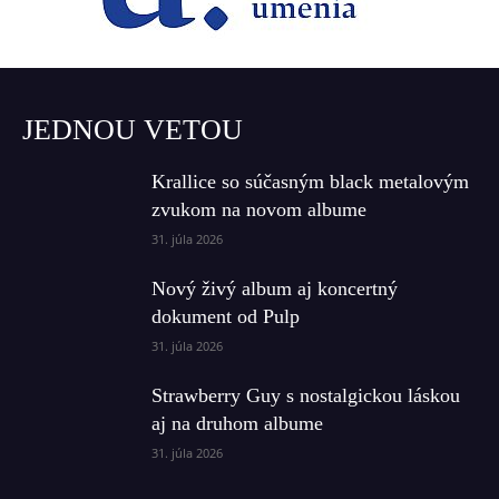
JEDNOU VETOU
Krallice so súčasným black metalovým
zvukom na novom albume
31. júla 2026
Nový živý album aj koncertný
dokument od Pulp
31. júla 2026
Strawberry Guy s nostalgickou láskou
aj na druhom albume
31. júla 2026