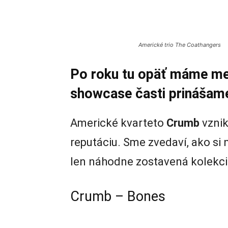
Americké trio The Coathangers
Po roku tu opäť máme med
showcase časti prinášame 
Americké kvarteto
Crumb
vznik
reputáciu. Sme zvedaví, ako si 
len náhodne zostavená kolekc
Crumb – Bones