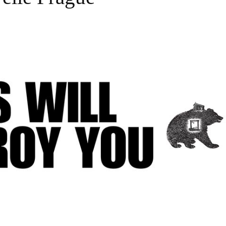
Zdieľam