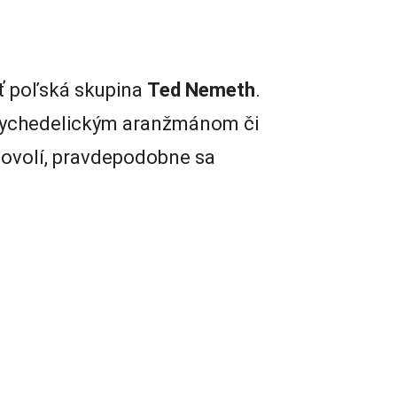
ať poľská skupina
Ted Nemeth
.
 psychedelickým aranžmánom či
dovolí, pravdepodobne sa