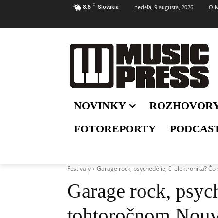
C
nedeľa, 9 augusta, 2026
O M
8.6
Slovakia
NOVINKY
ROZHOVOR
FOTOREPORTY
PODCAS
Festivaly
Garage rock, psychedélie, či elektronika? Č
Garage rock, psych
tohtoročnom Nouv