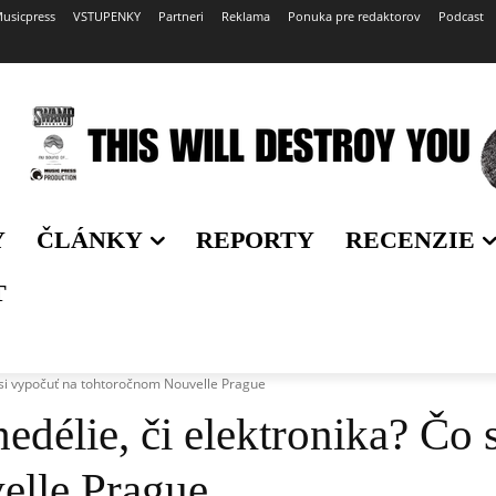
usicpress
VSTUPENKY
Partneri
Reklama
Ponuka pre redaktorov
Podcast
Y
ČLÁNKY
REPORTY
RECENZIE
T
o si vypočuť na tohtoročnom Nouvelle Prague
edélie, či elektronika? Čo 
elle Prague