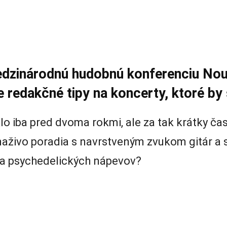
zinárodnú hudobnú konferenciu Nouve
redakčné tipy na koncerty, ktoré by s
lo iba pred dvoma rokmi, ale za tak krátky čas 
naživo poradia s navrstveným zvukom gitár a s
ia psychedelických nápevov?