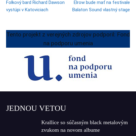
Folkový bard Richard Dawson
Elrow bude mať na festivale
vystúpi v Katoviciach
Balaton Sound vlastný stage
Tento projekt z verejných zdrojov podporil: Fond
na podporu umenia
JEDNOU VETOU
Krallice so súčasným black metalovým
zvukom na novom albume