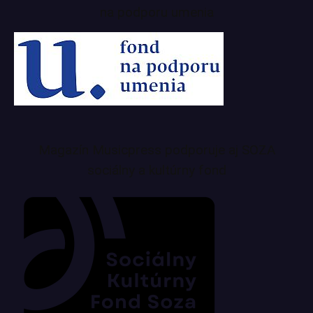
na podporu umenia
Magazín Musicpress podporuje aj SOZA
sociálny a kultúrny fond