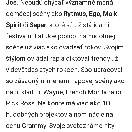
Joe
. Nebudú chýbať významné mená
domácej scény ako
Rytmus, Ego, Majk
Spirit
či
Separ
, ktoré sú už stálicami
festivalu. Fat Joe pôsobí na hudobnej
scéne už viac ako dvadsať rokov. Svojím
štýlom ovládal rap a diktoval trendy už
v deväťdesiatych rokoch. Spolupracoval
so zásadnými menami rapovej scény ako
napríklad Lil Wayne, French Montana či
Rick Ross. Na konte má viac ako 1O
hudobných projektov a nominácie na
cenu Grammy. Svoje svetoznáme hity