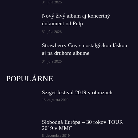
31. júla 2026
Nový živý album aj koncertný
dokument od Pulp
31. júla 2026
Strawberry Guy s nostalgickou láskou
aj na druhom albume
31. júla 2026
POPULÁRNE
Sziget festival 2019 v obrazoch
15. augusta 2019
Slobodná Európa – 30 rokov TOUR
2019 v MMC
8. decembra 2019