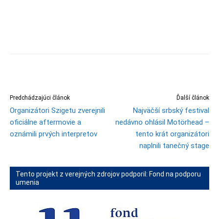
Predchádzajúci článok
Ďalší článok
Organizátori Szigetu zverejnili
Najväčší srbský festival
oficiálne aftermovie a
nedávno ohlásil Motörhead –
oznámili prvých interpretov
tento krát organizátori
naplnili tanečný stage
Tento projekt z verejných zdrojov podporil: Fond na podporu
umenia