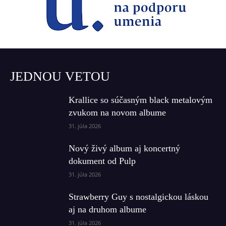
JEDNOU VETOU
Krallice so súčasným black metalovým
zvukom na novom albume
31. júla 2026
Nový živý album aj koncertný
dokument od Pulp
31. júla 2026
Strawberry Guy s nostalgickou láskou
aj na druhom albume
31. júla 2026