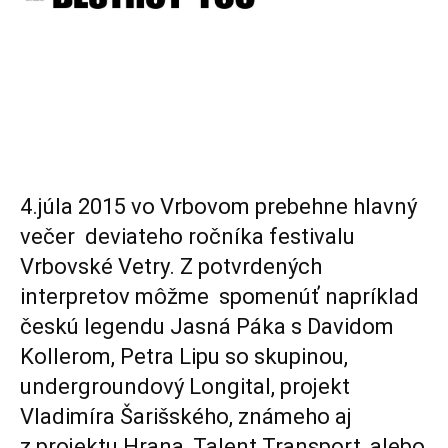
4.júla 2015 vo Vrbovom prebehne hlavný
večer deviateho ročníka festivalu
Vrbovské Vetry. Z potvrdených
interpretov môžme spomenúť napríklad
českú legendu Jasná Páka s Davidom
Kollerom, Petra Lipu so skupinou,
undergroundový Longital, projekt
Vladimíra Šarišského, známeho aj
z projektu Hrana, Talent Transport, alebo