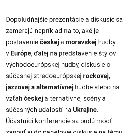
Dopoludňajšie prezentácie a diskusie sa
zamerajú napríklad na to, aké je
postavenie
českej
a
moravskej
hudby
v
Európe
, ďalej na predstavenie štýlov
východoeurópskej hudby, diskusie o
súčasnej stredoeurópskej
rockovej,
jazzovej a alternatívnej
hudbe alebo na
vzťah
českej
alternatívnej scény a
súčasných udalostí na
Ukrajine
.
Účastníci konferencie sa budú môcť
zapojiť aj do panelovej diskusie na tému,