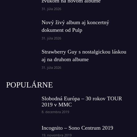
zvukom na novom albume
31. júla 2026
Nový živý album aj koncertný
dokument od Pulp
31. júla 2026
Strawberry Guy s nostalgickou láskou
aj na druhom albume
31. júla 2026
POPULÁRNE
Slobodná Európa – 30 rokov TOUR
2019 v MMC
8. decembra 2019
Incognito – Sono Centrum 2019
19. novembra 2019