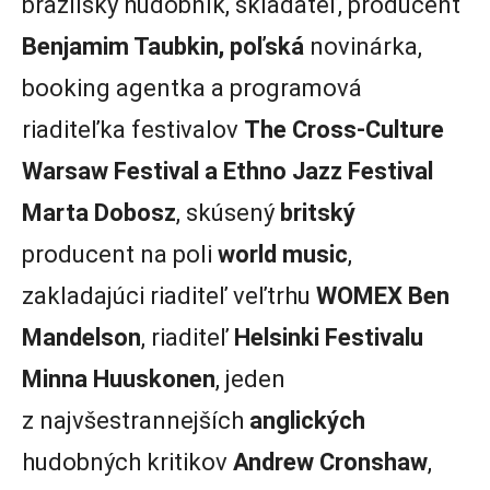
brazílsky hudobník, skladateľ, producent
Benjamim Taubkin, poľská
novinárka,
booking agentka a programová
riaditeľka festivalov
The Cross-Culture
Warsaw Festival a Ethno Jazz Festival
Marta Dobosz
, skúsený
britský
producent na poli
world music
,
zakladajúci riaditeľ veľtrhu
WOMEX Ben
Mandelson
, riaditeľ
Helsinki Festivalu
Minna Huuskonen
, jeden
z najvšestrannejších
anglických
hudobných kritikov
Andrew Cronshaw
,