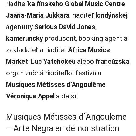
riaditeľk
a fínskeho Global Music Centre
Jaana-Maria Jukkara
, riaditeľ
londýnskej
agentúry
Serious David Jones
,
kamerunský
producent, booking agent a
zakladateľ a riaditeľ
Africa Musics
Market
Luc Yatchokeu
alebo
francúzska
organizačná riaditeľka festivalu
Musiques Métisses d’Angoulême
Véronique Appel
a ďalší.
Musiques Métisses d´Angouleme
–
Arte Negra en démonstration