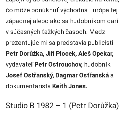
čo môže ponúknuť východná Európa tej
západnej alebo ako sa hudobníkom darí
v súčasných ťažkých časoch. Medzi
prezentujúcimi sa predstavia publicisti
Petr Dorůžka, Jiří Plocek, Aleš Opekar,
vydavate
ľ Petr Ostrouchov,
hudobník
Josef Ostřanský, Dagmar Ostřanská
a
dokumentarista
Keith Jones.
Studio B 1982 – 1 (Petr Dorůžka)