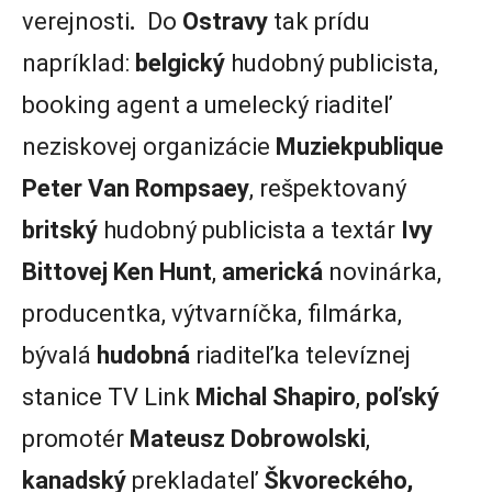
verejnosti
.
Do
Ostravy
tak prídu
napríklad:
belgický
hudobný publicista,
booking agent a umelecký riaditeľ
neziskovej organizácie
Muziekpublique
Peter Van Rompsaey
, rešpektovaný
britský
hudobný publicista a textár
Ivy
Bittovej Ken Hunt
,
americká
novinárka,
producentka, výtvarníčka, filmárka,
bývalá
hudobná
riaditeľka televíznej
stanice TV Link
Michal Shapiro
,
poľský
promotér
Mateusz Dobrowolski
,
kanadský
prekladateľ
Škvoreckého,