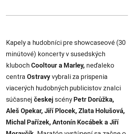
Kapely a hudobníci pre showcaseové (30
minútové) koncerty v susedských
kluboch
Cooltour a Marley,
neďaleko
centra
Ostravy
vybrali za prispenia
viacerých hudobných publicistov znalci
súčasnej
českej
scény
Petr Dorůžka,
Aleš Opekar, Jiří Plocek, Zlata Holušová,
Michal Pařízek, Antonín Kocábek a Jiří
Moravčík
. Maratón vystúpení sa začne o