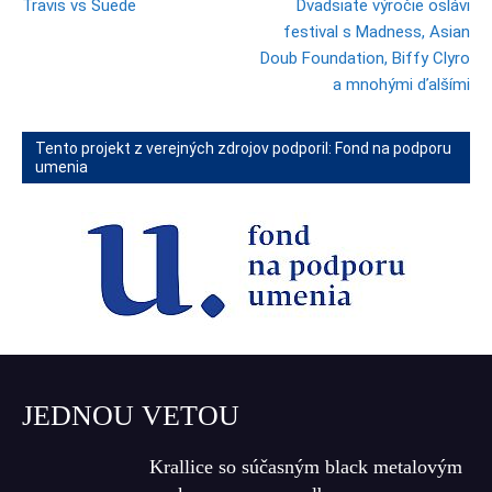
Travis vs Suede
Dvadsiate výročie oslávi
festival s Madness, Asian
Doub Foundation, Biffy Clyro
a mnohými ďalšími
Tento projekt z verejných zdrojov podporil: Fond na podporu
umenia
JEDNOU VETOU
Krallice so súčasným black metalovým