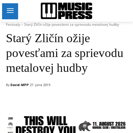
Festivaly
Starý Zličín ožije povesťami za sprievodu metalovej hudby
Starý Zličín ožije
povesťami za sprievodu
metalovej hudby
By
David-MPP
27. júna 2019