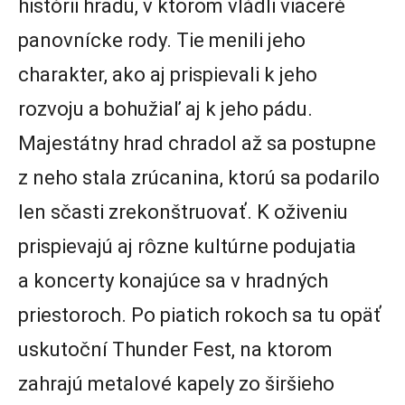
histórii hradu, v ktorom vládli viaceré
panovnícke rody. Tie menili jeho
charakter, ako aj prispievali k jeho
rozvoju a bohužiaľ aj k jeho pádu.
Majestátny hrad chradol až sa postupne
z neho stala zrúcanina, ktorú sa podarilo
len sčasti zrekonštruovať. K oživeniu
prispievajú aj rôzne kultúrne podujatia
a koncerty konajúce sa v hradných
priestoroch. Po piatich rokoch sa tu opäť
uskutoční Thunder Fest, na ktorom
zahrajú metalové kapely zo širšieho