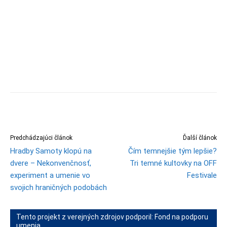
Predchádzajúci článok
Ďalší článok
Hradby Samoty klopú na
Čím temnejšie tým lepšie?
dvere – Nekonvenčnosť,
Tri temné kultovky na OFF
experiment a umenie vo
Festivale
svojich hraničných podobách
Tento projekt z verejných zdrojov podporil: Fond na podporu
umenia