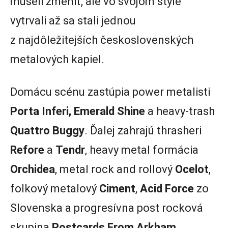
museli zmeniť, ale vo svojom štýle
vytrvali až sa stali jednou
z najdôležitejších československých
metalových kapiel.
Domácu scénu zastúpia power metalisti
Porta Inferi, Emerald Shine
a heavy-trash
Quattro Buggy
. Ďalej zahrajú thrasheri
Refore
a
Tendr
, heavy metal formácia
Orchidea
, metal rock and rollový
Ocelot
,
folkový metalový
Ciment
,
Acid Force
zo
Slovenska a progresívna post rocková
skupina
Postcards From Arkham
.