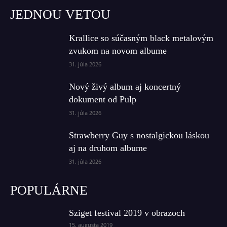
JEDNOU VETOU
Krallice so súčasným black metalovým
zvukom na novom albume
31. júla 2026
Nový živý album aj koncertný
dokument od Pulp
31. júla 2026
Strawberry Guy s nostalgickou láskou
aj na druhom albume
31. júla 2026
POPULÁRNE
Sziget festival 2019 v obrazoch
15. augusta 2019