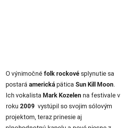
O výnimočné
folk rockové
splynutie sa
postará
americká
pätica
Sun Kill Moon
.
Ich vokalista
Mark Kozelen
na festivale v
roku
2009
vystúpil so svojim sólovým
projektom, teraz prinesie aj
plnohodnotnú kapelu a nové piesne z