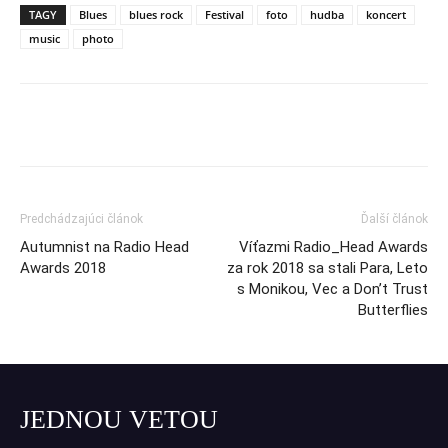
TAGY
Blues
blues rock
Festival
foto
hudba
koncert
music
photo
Predchádzajúci článok
Ďalší článok
Autumnist na Radio Head
Víťazmi Radio_Head Awards
Awards 2018
za rok 2018 sa stali Para, Leto
s Monikou, Vec a Don’t Trust
Butterflies
JEDNOU VETOU