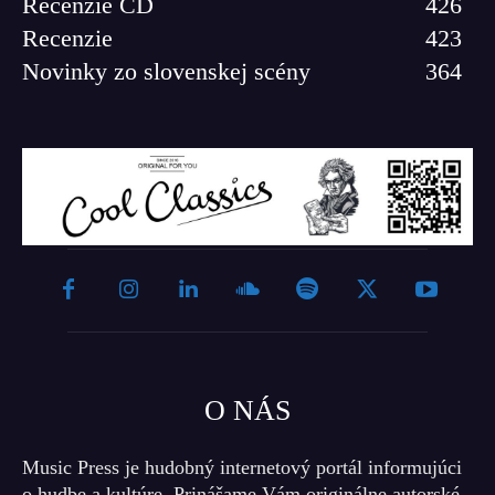
Recenzie CD
426
Recenzie
423
Novinky zo slovenskej scény
364
O NÁS
Music Press je hudobný internetový portál informujúci
o hudbe a kultúre. Prinášame Vám originálne autorské