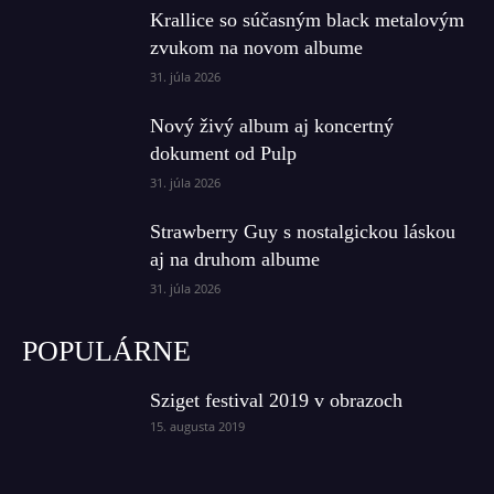
Krallice so súčasným black metalovým
zvukom na novom albume
31. júla 2026
Nový živý album aj koncertný
dokument od Pulp
31. júla 2026
Strawberry Guy s nostalgickou láskou
aj na druhom albume
31. júla 2026
POPULÁRNE
Sziget festival 2019 v obrazoch
15. augusta 2019